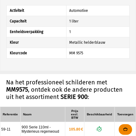
Activiteit
Automotive
Capaciteit
1 liter
Eenheidsverpakking
1
Kleur
Metallic helderblauw
Kleurcode
MM 9575
Na het professioneel schilderen met
MM9575
, ontdek ook de andere producten
uit het assortiment
SERIE 900
:
Prijs
Referentie
Naam
excl.
Beschikbaarheid
Toevoegen
BTW
900 Serie 110ml -
59-11
105.80 €
Mysterieus regenwoud