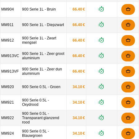
MM904
900 Serie 1L - Bruin
66.40 €
MM911
900 Serie 1L - Diepzwart
66.40 €
900 Serie 1L - Zwart
MM912
66.40 €
mengsel
900 Serie 1L - Zeer groot
MM913VC
66.40 €
aluminium
900 Serie 1L - Zeer dun
MM913VF
66.40 €
aluminium
MM920
900 Serie 0.5L - Groen
34.10 €
900 Serie 0.5L -
MM921
34.10 €
Oxydrood
900 Serie 0.5L -
MM922
Transparant glanzend
34.10 €
rood
900 Serie 0.5L -
MM924
34.10 €
Blauwgroen