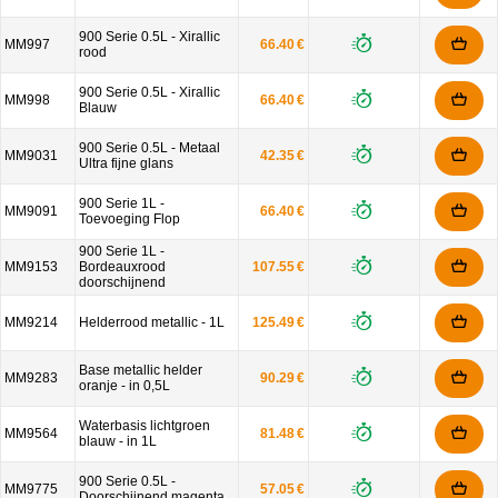
900 Serie 0.5L - Xirallic
MM997
66.40 €
rood
900 Serie 0.5L - Xirallic
MM998
66.40 €
Blauw
900 Serie 0.5L - Metaal
MM9031
42.35 €
Ultra fijne glans
900 Serie 1L -
MM9091
66.40 €
Toevoeging Flop
900 Serie 1L -
MM9153
Bordeauxrood
107.55 €
doorschijnend
MM9214
Helderrood metallic - 1L
125.49 €
Base metallic helder
MM9283
90.29 €
oranje - in 0,5L
Waterbasis lichtgroen
MM9564
81.48 €
blauw - in 1L
900 Serie 0.5L -
MM9775
57.05 €
Doorschijnend magenta