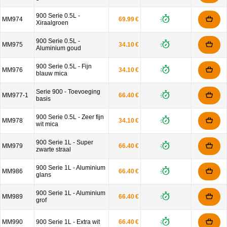
900 Serie 0.5L -
MM974
69.99 €
Xiraalgroen
900 Serie 0.5L -
MM975
34.10 €
Aluminium goud
900 Serie 0.5L - Fijn
MM976
34.10 €
blauw mica
Serie 900 - Toevoeging
MM977-1
66.40 €
basis
900 Serie 0.5L - Zeer fijn
MM978
34.10 €
wit mica
900 Serie 1L - Super
MM979
66.40 €
zwarte straal
900 Serie 1L - Aluminium
MM986
66.40 €
glans
900 Serie 1L - Aluminium
MM989
66.40 €
grof
MM990
900 Serie 1L - Extra wit
66.40 €