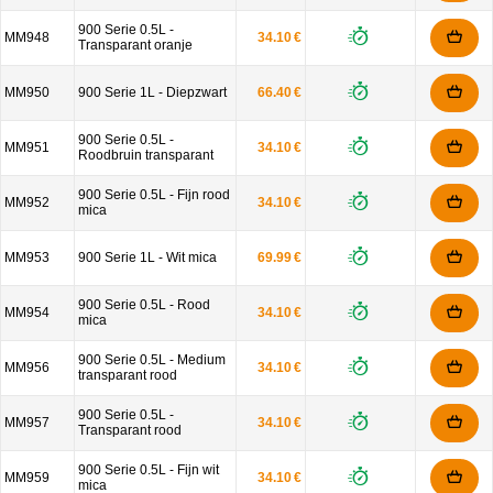
900 Serie 0.5L -
MM948
34.10 €
Transparant oranje
MM950
900 Serie 1L - Diepzwart
66.40 €
900 Serie 0.5L -
MM951
34.10 €
Roodbruin transparant
900 Serie 0.5L - Fijn rood
MM952
34.10 €
mica
MM953
900 Serie 1L - Wit mica
69.99 €
900 Serie 0.5L - Rood
MM954
34.10 €
mica
900 Serie 0.5L - Medium
MM956
34.10 €
transparant rood
900 Serie 0.5L -
MM957
34.10 €
Transparant rood
900 Serie 0.5L - Fijn wit
MM959
34.10 €
mica