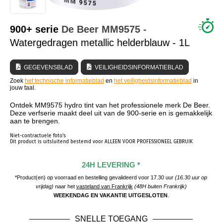
WIE ZIJN WIJ?
900+ serie
De Beer
MM9575
-
Watergedragen metallic helderblauw - 1L
GEGEVENSBLAD
VEILIGHEIDSINFORMATIEBLAD
Zoek
het technische informatieblad
en
het veiligheidsinformatieblad
in
jouw taal.
Ontdek MM9575 hydro tint van het professionele merk De Beer.
Deze verfserie maakt deel uit van de 900-serie en is gemakkelijk
aan te brengen.
Niet-contractuele foto's
Dit product is uitsluitend bestemd voor ALLEEN VOOR PROFESSIONEEL GEBRUIK
24H LEVERING *
*Product(en) op voorraad en bestelling gevalideerd voor 17.30 uur
(16.30 uur op
vrijdag)
naar het
vasteland van Frankrijk
(48H buiten Frankrijk)
WEEKENDAG EN VAKANTIE UITGESLOTEN
.
SNELLE TOEGANG