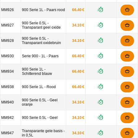
MM926
900 Serie 1L - Paars rood
66.40 €
900 Serie 0.5L -
MM927
34.10 €
Transparant geel oxide
900 Serie 0.5L -
MM928
34.10 €
Transparant oxidebruin
MM930
Serie 900 - 1L - Paars
66.40 €
900 Serie 1L -
MM934
66.40 €
Schitterend blauw
MM938
900 Serie 1L - Rood
66.40 €
900 Serie 0.5L - Geel
MM940
34.10 €
oranje
MM942
900 Serie 0.5L - Geel
34.10 €
Transparante gele basis -
MM947
34.10 €
in 0,5L