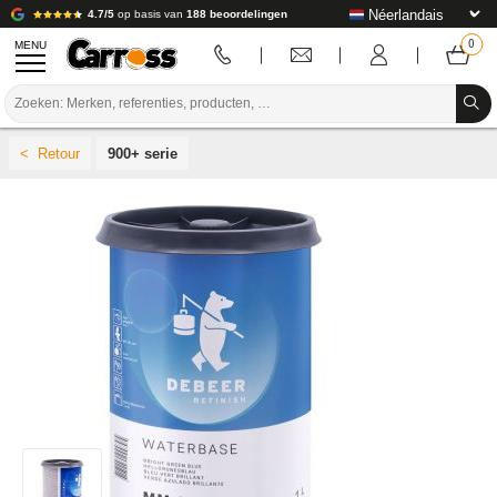
4.7/5
op basis van
188 beoordelingen
MENU
PROMOTIES
900+ serie
KLEURCODE
MERKEN
VOORBEREIDING / VERVEN / AFWERKING
VERBRUIKSARTIKELEN VOOR CARROSSERIE
GEREEDSCHAP VOOR CARROSSERIE
UITRUSTING VOOR CARROSSERIE
LABORATORIUMINSTALLATIE
HANDLEIDING & ADVIES