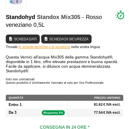
CHI SIAMO?
Standohyd
Standox
Mix305
- Rosso
veneziano 0,5L
SCHEDA DATI
SCHEDA DI SICUREZZA
Trovate
le schede tecniche e di sicurezza
nella vostra lingua.
Questa Vernici all'acqua Mix305 della gamma Standohyd®,
disponibile in 1 litro, offre elevate prestazioni e buona opacità.
Facile da applicare, si diluisce con acqua demineralizzata
Standohyd®.
Foto non contrattuali
Questo prodotto è strettamente riservato al solo per Uso Professionale
QUANTITÀ
PREZZO UNITARIO
Entro 1
81.62 € IVA escl.
Da 3
77.54 € IVA escl.
Risparmia 5%
CONSEGNA IN 24 ORE *