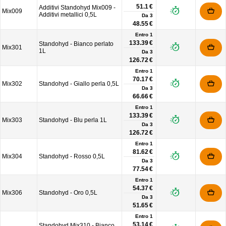
51.1 €
Additivi Standohyd Mix009 -
Mix009
Additivi metallici 0,5L
Da
3
48.55 €
Entro 1
133.39 €
Standohyd - Bianco perlato
Mix301
1L
Da
3
126.72 €
Entro 1
70.17 €
Mix302
Standohyd - Giallo perla 0,5L
Da
3
66.66 €
Entro 1
133.39 €
Mix303
Standohyd - Blu perla 1L
Da
3
126.72 €
Entro 1
81.62 €
Mix304
Standohyd - Rosso 0,5L
Da
3
77.54 €
Entro 1
54.37 €
Mix306
Standohyd - Oro 0,5L
Da
3
51.65 €
Entro 1
53.14 €
Standohyd Mix310 - Bianco