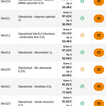
Mix310
effetto speciale 0,5L
Da
3
50.48 €
Entro 1
97.43 €
Standohyd - Argento satinato
Mix311
1L
Da
3
92.56 €
Entro 1
53.14 €
Standohyd Mix312 Alluminio
Mix312
- lenticolare fine 0,5L
Da
3
50.48 €
Entro 1
97.43 €
Mix313
Standohyd - Moonsilver 1L
Da
3
92.56 €
Entro 1
67.99 €
Standohyd - Blu diamante
Mix320
0,25L
Da
3
64.59 €
Entro 1
81.62 €
Mix321
Standohyd - Ametista 0,5L
Da
3
77.54 €
Entro 1
81.62 €
Standohyd - Verde muschio
Mix323
0,5L
Da
3