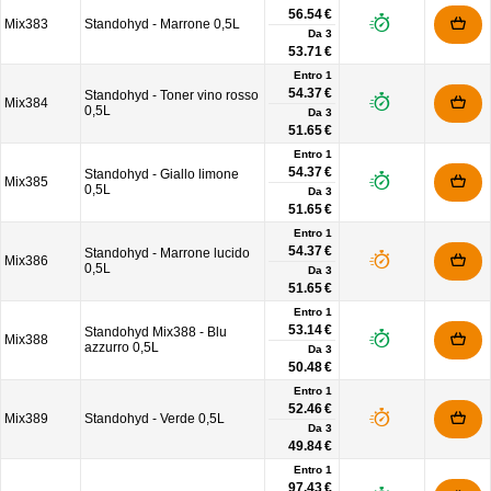
56.54 €
Mix383
Standohyd - Marrone 0,5L
Da
3
53.71 €
Entro 1
54.37 €
Standohyd - Toner vino rosso
Mix384
0,5L
Da
3
51.65 €
Entro 1
54.37 €
Standohyd - Giallo limone
Mix385
0,5L
Da
3
51.65 €
Entro 1
54.37 €
Standohyd - Marrone lucido
Mix386
0,5L
Da
3
51.65 €
Entro 1
53.14 €
Standohyd Mix388 - Blu
Mix388
azzurro 0,5L
Da
3
50.48 €
Entro 1
52.46 €
Mix389
Standohyd - Verde 0,5L
Da
3
49.84 €
Entro 1
97.43 €