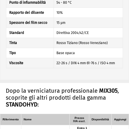
Punto di infiammabilità
54 - 80 °C
Rapporto del diluente
10%
Spessore del film secco
15 µm
Standard
Direttiva 2004/42/CE
Tinta
Rosso Tiziano (Rosso Veneziano)
Tipo
Base opaca
Viscosite
22-26 s / DIN 4 mm 61-76 s / ISO 4 mm
Dopo la verniciatura professionale
MIX305
,
scoprite gli altri prodotti della gamma
STANDOHYD
:
Prezzo
Riferimento
Nome
Disponibilità
Aggiungi
IVA escl.
Entro 1