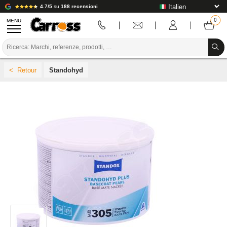
4.7/5
su
188 recensioni
MENU
PROMOZIONI
Standohyd
CODICE COLORE
MARCHE
PREPARAZIONE / VERNICIATURA / RIFINITURA
MATERIALI DI CONSUMO PER LA CARROZZERIA
STRUMENTI PER LA CARROZZERIA
ATTREZZATURE PER CARROZZERIA
INSTALLAZIONE IN LABORATORIO
TUTORIAL E CONSIGLI