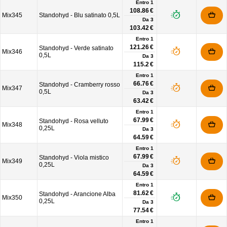
Entro 1
108.86 €
Mix345
Standohyd - Blu satinato 0,5L
Da
3
103.42 €
Entro 1
121.26 €
Standohyd - Verde satinato
Mix346
0,5L
Da
3
115.2 €
Entro 1
66.76 €
Standohyd - Cramberry rosso
Mix347
0,5L
Da
3
63.42 €
Entro 1
67.99 €
Standohyd - Rosa velluto
Mix348
0,25L
Da
3
64.59 €
Entro 1
67.99 €
Standohyd - Viola mistico
Mix349
0,25L
Da
3
64.59 €
Entro 1
81.62 €
Standohyd - Arancione Alba
Mix350
0,25L
Da
3
77.54 €
Entro 1