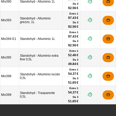
Mix390
Standohyd - Alluminio 1L
Da
3
92.56 €
Entro 1
97.43 €
Standohyd - Alluminio
Mix393
grezzo, 1L
Da
3
92.56 €
Entro 1
97.43 €
Mix394-E1
Standohyd - Alluminio 1L
Da
3
92.56 €
Entro 1
52.46 €
Standohyd - Alluminio extra
Mix395
fine 0,5L
Da
3
49.84 €
Entro 1
54.37 €
Standohyd - Alluminio lucido
Mix398
0,5L
Da
3
51.65 €
Entro 1
54.37 €
Standohyd - Trasparente
Mix399
0,5L
Da
3
51.65 €