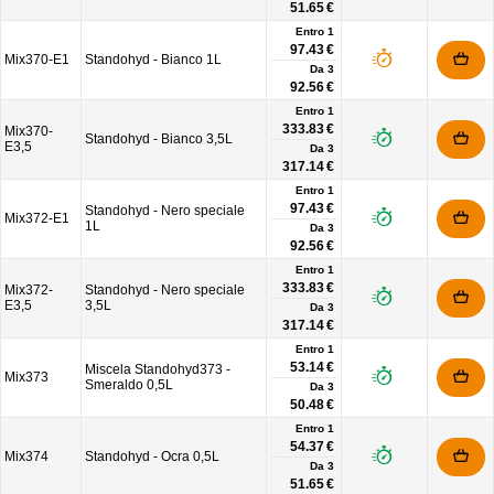
51.65 €
Entro 1
97.43 €
Mix370-E1
Standohyd - Bianco 1L
Da
3
92.56 €
Entro 1
333.83 €
Mix370-
Standohyd - Bianco 3,5L
E3,5
Da
3
317.14 €
Entro 1
97.43 €
Standohyd - Nero speciale
Mix372-E1
1L
Da
3
92.56 €
Entro 1
333.83 €
Mix372-
Standohyd - Nero speciale
E3,5
3,5L
Da
3
317.14 €
Entro 1
53.14 €
Miscela Standohyd373 -
Mix373
Smeraldo 0,5L
Da
3
50.48 €
Entro 1
54.37 €
Mix374
Standohyd - Ocra 0,5L
Da
3
51.65 €