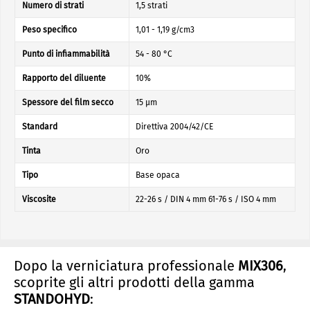
Numero di strati
1,5 strati
Peso specifico
1,01 - 1,19 g/cm3
Punto di infiammabilità
54 - 80 °C
Rapporto del diluente
10%
Spessore del film secco
15 µm
Standard
Direttiva 2004/42/CE
Tinta
Oro
Tipo
Base opaca
Viscosite
22-26 s / DIN 4 mm 61-76 s / ISO 4 mm
Dopo la verniciatura professionale
MIX306
,
scoprite gli altri prodotti della gamma
STANDOHYD
: