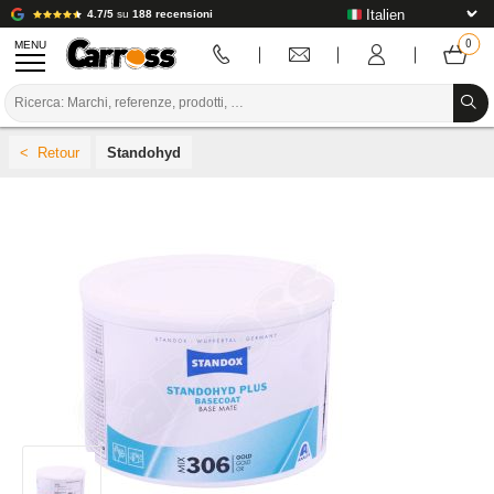
4.7/5
su
188 recensioni
MENU
PROMOZIONI
Standohyd
CODICE COLORE
MARCHE
PREPARAZIONE / VERNICIATURA / RIFINITURA
MATERIALI DI CONSUMO PER LA CARROZZERIA
STRUMENTI PER LA CARROZZERIA
ATTREZZATURE PER CARROZZERIA
INSTALLAZIONE IN LABORATORIO
TUTORIAL E CONSIGLI