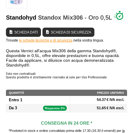
CHI SIAMO?
Standohyd
Standox
Mix306
- Oro 0,5L
SCHEDA DATI
SCHEDA DI SICUREZZA
Trovate
le schede tecniche e di sicurezza
nella vostra lingua.
Questa Vernici all'acqua Mix306 della gamma Standohyd®,
disponibile in 0,5L, offre elevate prestazioni e buona opacità.
Facile da applicare, si diluisce con acqua demineralizzata
Standohyd®.
Foto non contrattuali
Questo prodotto è strettamente riservato al solo per Uso Professionale
QUANTITÀ
PREZZO UNITARIO
Entro 1
54.37 € IVA escl.
Da 3
51.65 € IVA escl.
Risparmia 5%
CONSEGNA IN 24 ORE *
*Prodotto/i in stock e ordine convalidato prima delle 17.30
(16.30 il venerdì)
per
la