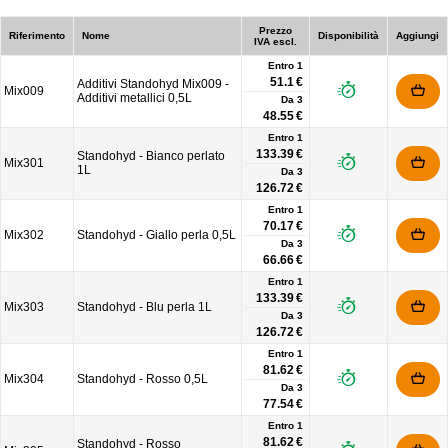
Prezzo
Riferimento
Nome
Disponibilità
Aggiungi
IVA escl.
Entro 1
51.1 €
Additivi Standohyd Mix009 -
Mix009
Additivi metallici 0,5L
Da
3
48.55 €
Entro 1
133.39 €
Standohyd - Bianco perlato
Mix301
1L
Da
3
126.72 €
Entro 1
70.17 €
Mix302
Standohyd - Giallo perla 0,5L
Da
3
66.66 €
Entro 1
133.39 €
Mix303
Standohyd - Blu perla 1L
Da
3
126.72 €
Entro 1
81.62 €
Mix304
Standohyd - Rosso 0,5L
Da
3
77.54 €
Entro 1
81.62 €
Standohyd - Rosso