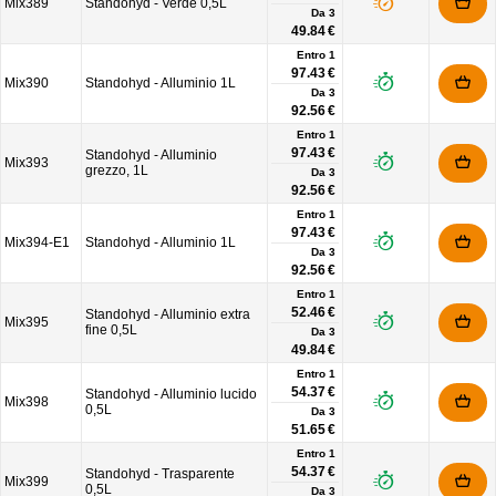
Mix389
Standohyd - Verde 0,5L
Da
3
49.84 €
Entro 1
97.43 €
Mix390
Standohyd - Alluminio 1L
Da
3
92.56 €
Entro 1
97.43 €
Standohyd - Alluminio
Mix393
grezzo, 1L
Da
3
92.56 €
Entro 1
97.43 €
Mix394-E1
Standohyd - Alluminio 1L
Da
3
92.56 €
Entro 1
52.46 €
Standohyd - Alluminio extra
Mix395
fine 0,5L
Da
3
49.84 €
Entro 1
54.37 €
Standohyd - Alluminio lucido
Mix398
0,5L
Da
3
51.65 €
Entro 1
54.37 €
Standohyd - Trasparente
Mix399
0,5L
Da
3