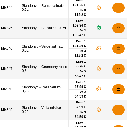
Entro 1
121.26 €
Standohyd - Rame satinato
Mix344
0,5L
Da
3
115.2 €
Entro 1
108.86 €
Mix345
Standohyd - Blu satinato 0,5L
Da
3
103.42 €
Entro 1
121.26 €
Standohyd - Verde satinato
Mix346
0,5L
Da
3
115.2 €
Entro 1
66.76 €
Standohyd - Cramberry rosso
Mix347
0,5L
Da
3
63.42 €
Entro 1
67.99 €
Standohyd - Rosa velluto
Mix348
0,25L
Da
3
64.59 €
Entro 1
67.99 €
Standohyd - Viola mistico
Mix349
0,25L
Da
3
64.59 €
Entro 1