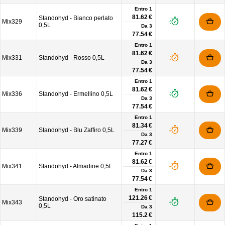
Entro 1
81.62 €
Standohyd - Bianco perlato
Mix329
0,5L
Da
3
77.54 €
Entro 1
81.62 €
Mix331
Standohyd - Rosso 0,5L
Da
3
77.54 €
Entro 1
81.62 €
Mix336
Standohyd - Ermellino 0,5L
Da
3
77.54 €
Entro 1
81.34 €
Mix339
Standohyd - Blu Zaffiro 0,5L
Da
3
77.27 €
Entro 1
81.62 €
Mix341
Standohyd - Almadine 0,5L
Da
3
77.54 €
Entro 1
121.26 €
Standohyd - Oro satinato
Mix343
0,5L
Da
3
115.2 €