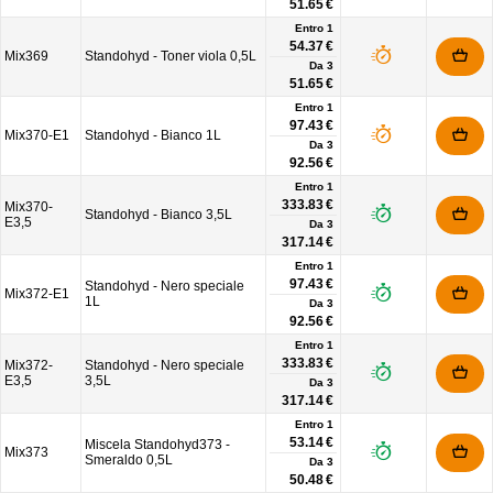
51.65 €
Entro 1
54.37 €
Mix369
Standohyd - Toner viola 0,5L
Da
3
51.65 €
Entro 1
97.43 €
Mix370-E1
Standohyd - Bianco 1L
Da
3
92.56 €
Entro 1
333.83 €
Mix370-
Standohyd - Bianco 3,5L
E3,5
Da
3
317.14 €
Entro 1
97.43 €
Standohyd - Nero speciale
Mix372-E1
1L
Da
3
92.56 €
Entro 1
333.83 €
Mix372-
Standohyd - Nero speciale
E3,5
3,5L
Da
3
317.14 €
Entro 1
53.14 €
Miscela Standohyd373 -
Mix373
Smeraldo 0,5L
Da
3
50.48 €