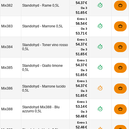
54.37 €
Mix382
Standohyd - Rame 0,5L
Da
3
51.65 €
Entro 1
56.54 €
Mix383
Standohyd - Marrone 0,5L
Da
3
53.71 €
Entro 1
54.37 €
Standohyd - Toner vino rosso
Mix384
0,5L
Da
3
51.65 €
Entro 1
54.37 €
Standohyd - Giallo limone
Mix385
0,5L
Da
3
51.65 €
Entro 1
54.37 €
Standohyd - Marrone lucido
Mix386
0,5L
Da
3
51.65 €
Entro 1
53.14 €
Standohyd Mix388 - Blu
Mix388
azzurro 0,5L
Da
3
50.48 €
Entro 1
52.46 €