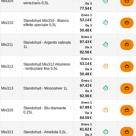
Mix305
veneziano 0,5L
Da
3
77.54 €
Entro 1
53.14 €
Standohyd Mix310 - Bianco
Mix310
effetto speciale 0,5L
Da
3
50.48 €
Entro 1
97.43 €
Standohyd - Argento satinato
Mix311
1L
Da
3
92.56 €
Entro 1
53.14 €
Standohyd Mix312 Alluminio
Mix312
- lenticolare fine 0,5L
Da
3
50.48 €
Entro 1
97.43 €
Mix313
Standohyd - Moonsilver 1L
Da
3
92.56 €
Entro 1
67.99 €
Standohyd - Blu diamante
Mix320
0,25L
Da
3
64.59 €
Entro 1
81.62 €
Mix321
Standohyd - Ametista 0,5L
Da
3