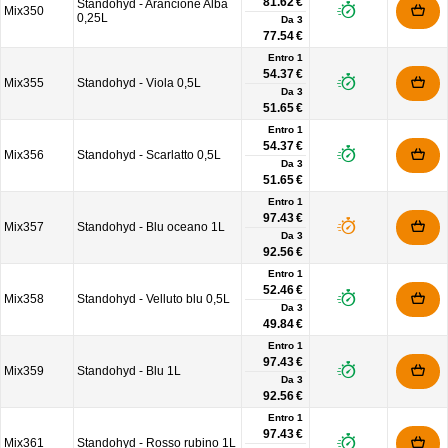
81.62 €
Standohyd - Arancione Alba
Mix350
0,25L
Da
3
77.54 €
Entro 1
54.37 €
Mix355
Standohyd - Viola 0,5L
Da
3
51.65 €
Entro 1
54.37 €
Mix356
Standohyd - Scarlatto 0,5L
Da
3
51.65 €
Entro 1
97.43 €
Mix357
Standohyd - Blu oceano 1L
Da
3
92.56 €
Entro 1
52.46 €
Mix358
Standohyd - Velluto blu 0,5L
Da
3
49.84 €
Entro 1
97.43 €
Mix359
Standohyd - Blu 1L
Da
3
92.56 €
Entro 1
97.43 €
Mix361
Standohyd - Rosso rubino 1L