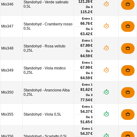
121.26 €
Standohyd - Verde satinato
Mix346
0,5L
Da
3
115.2 €
Entro 1
66.76 €
Standohyd - Cramberry rosso
Mix347
0,5L
Da
3
63.42 €
Entro 1
67.99 €
Standohyd - Rosa velluto
Mix348
0,25L
Da
3
64.59 €
Entro 1
67.99 €
Standohyd - Viola mistico
Mix349
0,25L
Da
3
64.59 €
Entro 1
81.62 €
Standohyd - Arancione Alba
Mix350
0,25L
Da
3
77.54 €
Entro 1
54.37 €
Mix355
Standohyd - Viola 0,5L
Da
3
51.65 €
Entro 1
54.37 €
Mix356
Standohyd - Scarlatto 0,5L