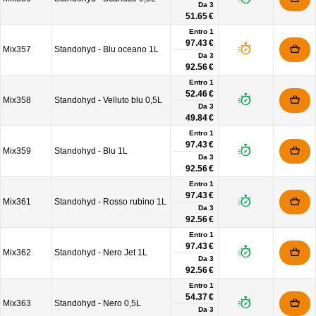
Da
3
51.65 €
Entro 1
97.43 €
Mix357
Standohyd - Blu oceano 1L
Da
3
92.56 €
Entro 1
52.46 €
Mix358
Standohyd - Velluto blu 0,5L
Da
3
49.84 €
Entro 1
97.43 €
Mix359
Standohyd - Blu 1L
Da
3
92.56 €
Entro 1
97.43 €
Mix361
Standohyd - Rosso rubino 1L
Da
3
92.56 €
Entro 1
97.43 €
Mix362
Standohyd - Nero Jet 1L
Da
3
92.56 €
Entro 1
54.37 €
Mix363
Standohyd - Nero 0,5L
Da
3