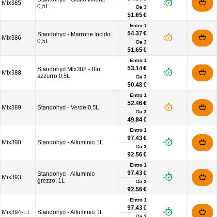
Mix385
0,5L
Da
3
51.65 €
Entro 1
54.37 €
Standohyd - Marrone lucido
Mix386
0,5L
Da
3
51.65 €
Entro 1
53.14 €
Standohyd Mix388 - Blu
Mix388
azzurro 0,5L
Da
3
50.48 €
Entro 1
52.46 €
Mix389
Standohyd - Verde 0,5L
Da
3
49.84 €
Entro 1
97.43 €
Mix390
Standohyd - Alluminio 1L
Da
3
92.56 €
Entro 1
97.43 €
Standohyd - Alluminio
Mix393
grezzo, 1L
Da
3
92.56 €
Entro 1
97.43 €
Mix394-E1
Standohyd - Alluminio 1L
Da
3