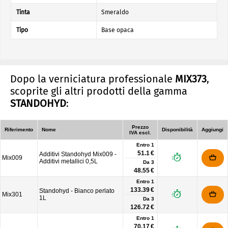
Tinta
Smeraldo
Tipo
Base opaca
Dopo la verniciatura professionale
MIX373
,
scoprite gli altri prodotti della gamma
STANDOHYD
:
Prezzo
Riferimento
Nome
Disponibilità
Aggiungi
IVA escl.
Entro 1
51.1 €
Additivi Standohyd Mix009 -
Mix009
Additivi metallici 0,5L
Da
3
48.55 €
Entro 1
133.39 €
Standohyd - Bianco perlato
Mix301
1L
Da
3
126.72 €
Entro 1
70.17 €