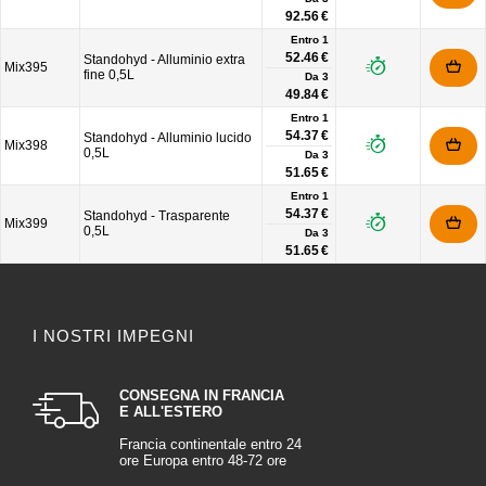
92.56 €
Entro 1
52.46 €
Standohyd - Alluminio extra
Mix395
fine 0,5L
Da
3
49.84 €
Entro 1
54.37 €
Standohyd - Alluminio lucido
Mix398
0,5L
Da
3
51.65 €
Entro 1
54.37 €
Standohyd - Trasparente
Mix399
0,5L
Da
3
51.65 €
I NOSTRI IMPEGNI
CONSEGNA IN FRANCIA
E ALL'ESTERO
Francia continentale entro 24
ore Europa entro 48-72 ore