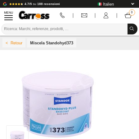
4.7/5
su
188 recensioni
MENU
PROMOZIONI
Miscela Standohyd373
CODICE COLORE
MARCHE
PREPARAZIONE / VERNICIATURA / RIFINITURA
MATERIALI DI CONSUMO PER LA CARROZZERIA
STRUMENTI PER LA CARROZZERIA
ATTREZZATURE PER CARROZZERIA
INSTALLAZIONE IN LABORATORIO
TUTORIAL E CONSIGLI