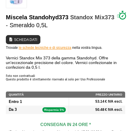
CHI SIAMO?
Miscela Standohyd373
Standox
Mix373
- Smeraldo 0,5L
SCHEDA DATI
Trovate
le schede tecniche e di sicurezza
nella vostra lingua.
Vernici Standox Mix 373 della gamma Standohyd. Offre
un'eccezionale precisione del colore. Vernici confezionate in
confezioni da 0,5 l.
Foto non contrattuali
Questo prodotto è strettamente riservato al solo per Uso Professionale
QUANTITÀ
PREZZO UNITARIO
Entro 1
53.14 € IVA escl.
Da 3
50.48 € IVA escl.
Risparmia 5%
CONSEGNA IN 24 ORE *