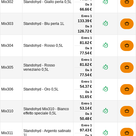
Mix302
Standohyd - Giallo perla 0,5L
Da
3
66.66 €
Entro 1
133.39 €
Mix303
Standohyd - Blu perla 1L
Da
3
126.72 €
Entro 1
81.62 €
Mix304
Standohyd - Rosso 0,5L
Da
3
77.54 €
Entro 1
81.62 €
Standohyd - Rosso
Mix305
veneziano 0,5L
Da
3
77.54 €
Entro 1
54.37 €
Mix306
Standohyd - Oro 0,5L
Da
3
51.65 €
Entro 1
53.14 €
Standohyd Mix310 - Bianco
Mix310
effetto speciale 0,5L
Da
3
50.48 €
Entro 1
97.43 €
Standohyd - Argento satinato
Mix311
1L
Da
3