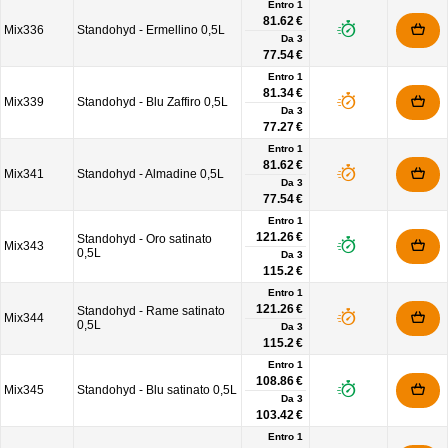
Entro 1
81.62 €
Mix336
Standohyd - Ermellino 0,5L
Da
3
77.54 €
Entro 1
81.34 €
Mix339
Standohyd - Blu Zaffiro 0,5L
Da
3
77.27 €
Entro 1
81.62 €
Mix341
Standohyd - Almadine 0,5L
Da
3
77.54 €
Entro 1
121.26 €
Standohyd - Oro satinato
Mix343
0,5L
Da
3
115.2 €
Entro 1
121.26 €
Standohyd - Rame satinato
Mix344
0,5L
Da
3
115.2 €
Entro 1
108.86 €
Mix345
Standohyd - Blu satinato 0,5L
Da
3
103.42 €
Entro 1