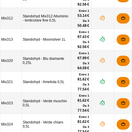
92.56 €
Entro 1
53.14 €
Standohyd Mix312 Alluminio
Mix312
- lenticolare fine 0,5L
Da
3
50.48 €
Entro 1
97.43 €
Mix313
Standohyd - Moonsilver 1L
Da
3
92.56 €
Entro 1
67.99 €
Standohyd - Blu diamante
Mix320
0,25L
Da
3
64.59 €
Entro 1
81.62 €
Mix321
Standohyd - Ametista 0,5L
Da
3
77.54 €
Entro 1
81.62 €
Standohyd - Verde muschio
Mix323
0,5L
Da
3
77.54 €
Entro 1
81.62 €
Standohyd - Verde chiaro
Mix324
0,5L
Da
3
77.54 €