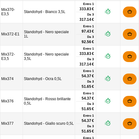
Entro 1
333.83 €
Mix370-
Standohyd - Bianco 3,5L
E3,5
Da
3
317.14 €
Entro 1
97.43 €
Standohyd - Nero speciale
Mix372-E1
1L
Da
3
92.56 €
Entro 1
333.83 €
Mix372-
Standohyd - Nero speciale
E3,5
3,5L
Da
3
317.14 €
Entro 1
54.37 €
Mix374
Standohyd - Ocra 0,5L
Da
3
51.65 €
Entro 1
54.37 €
Standohyd - Rosso brillante
Mix376
0,5L
Da
3
51.65 €
Entro 1
54.37 €
Mix377
Standohyd - Giallo scuro 0,5L
Da
3
51.65 €
Entro 1