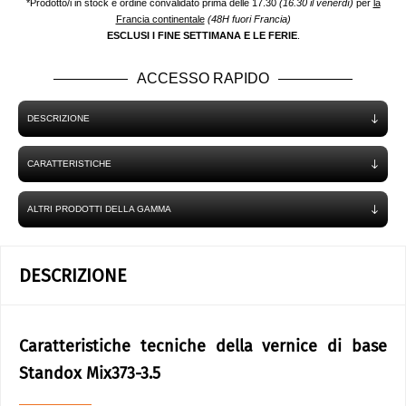
*Prodotto/i in stock e ordine convalidato prima delle 17.30
(16.30 il venerdì)
per
la
Francia continentale
(48H fuori Francia)
ESCLUSI I FINE SETTIMANA E LE FERIE
.
ACCESSO RAPIDO
DESCRIZIONE
CARATTERISTICHE
ALTRI PRODOTTI DELLA GAMMA
DESCRIZIONE
Caratteristiche tecniche della vernice di base
Standox Mix373-3.5