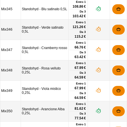
Entro 1
108.86 €
Mix345
Standohyd - Blu satinato 0,5L
Da
3
103.42 €
Entro 1
121.26 €
Standohyd - Verde satinato
Mix346
0,5L
Da
3
115.2 €
Entro 1
66.76 €
Standohyd - Cramberry rosso
Mix347
0,5L
Da
3
63.42 €
Entro 1
67.99 €
Standohyd - Rosa velluto
Mix348
0,25L
Da
3
64.59 €
Entro 1
67.99 €
Standohyd - Viola mistico
Mix349
0,25L
Da
3
64.59 €
Entro 1
81.62 €
Standohyd - Arancione Alba
Mix350
0,25L
Da
3
77.54 €
Entro 1