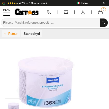
4.7/5
su
188 recensioni
MENU
PROMOZIONI
Standohyd
CODICE COLORE
MARCHE
PREPARAZIONE / VERNICIATURA / RIFINITURA
MATERIALI DI CONSUMO PER LA CARROZZERIA
STRUMENTI PER LA CARROZZERIA
ATTREZZATURE PER CARROZZERIA
INSTALLAZIONE IN LABORATORIO
TUTORIAL E CONSIGLI