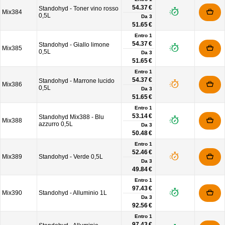
54.37 €
Standohyd - Toner vino rosso
Mix384
0,5L
Da
3
51.65 €
Entro 1
54.37 €
Standohyd - Giallo limone
Mix385
0,5L
Da
3
51.65 €
Entro 1
54.37 €
Standohyd - Marrone lucido
Mix386
0,5L
Da
3
51.65 €
Entro 1
53.14 €
Standohyd Mix388 - Blu
Mix388
azzurro 0,5L
Da
3
50.48 €
Entro 1
52.46 €
Mix389
Standohyd - Verde 0,5L
Da
3
49.84 €
Entro 1
97.43 €
Mix390
Standohyd - Alluminio 1L
Da
3
92.56 €
Entro 1
97.43 €