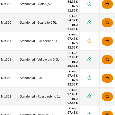
54.37 €
Mix355
Standohyd - Viola 0,5L
Da
3
51.65 €
Entro 1
54.37 €
Mix356
Standohyd - Scarlatto 0,5L
Da
3
51.65 €
Entro 1
97.43 €
Mix357
Standohyd - Blu oceano 1L
Da
3
92.56 €
Entro 1
52.46 €
Mix358
Standohyd - Velluto blu 0,5L
Da
3
49.84 €
Entro 1
97.43 €
Mix359
Standohyd - Blu 1L
Da
3
92.56 €
Entro 1
97.43 €
Mix361
Standohyd - Rosso rubino 1L
Da
3
92.56 €
Entro 1
97.43 €