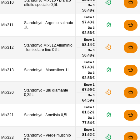
Standohyd Mix310 - Bianco
Mix310
effetto speciale 0,5L
Da
3
50.48 €
Entro 1
97.43 €
Standohyd - Argento satinato
Mix311
1L
Da
3
92.56 €
Entro 1
53.14 €
Standohyd Mix312 Alluminio
Mix312
- lenticolare fine 0,5L
Da
3
50.48 €
Entro 1
97.43 €
Mix313
Standohyd - Moonsilver 1L
Da
3
92.56 €
Entro 1
67.99 €
Standohyd - Blu diamante
Mix320
0,25L
Da
3
64.59 €
Entro 1
81.62 €
Mix321
Standohyd - Ametista 0,5L
Da
3
77.54 €
Entro 1
81.62 €
Standohyd - Verde muschio
Mix323
0,5L