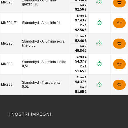
Standohyd - Alluminio
Mix393
grezzo, 1L
Da
3
92.56 €
Entro 1
97.43 €
Mix394-E1
Standohyd - Alluminio 1L
Da
3
92.56 €
Entro 1
52.46 €
Standohyd - Alluminio extra
Mix395
fine 0,5L
Da
3
49.84 €
Entro 1
54.37 €
Standohyd - Alluminio lucido
Mix398
0,5L
Da
3
51.65 €
Entro 1
54.37 €
Standohyd - Trasparente
Mix399
0,5L
Da
3
51.65 €
I NOSTRI IMPEGNI