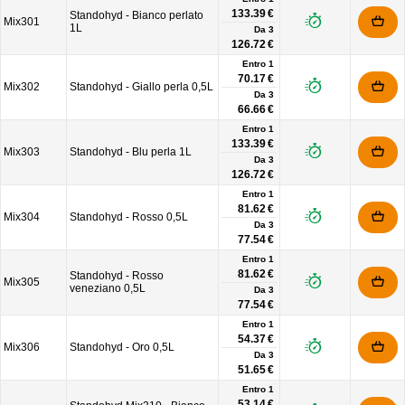
133.39 €
Standohyd - Bianco perlato
Mix301
1L
Da
3
126.72 €
Entro 1
70.17 €
Mix302
Standohyd - Giallo perla 0,5L
Da
3
66.66 €
Entro 1
133.39 €
Mix303
Standohyd - Blu perla 1L
Da
3
126.72 €
Entro 1
81.62 €
Mix304
Standohyd - Rosso 0,5L
Da
3
77.54 €
Entro 1
81.62 €
Standohyd - Rosso
Mix305
veneziano 0,5L
Da
3
77.54 €
Entro 1
54.37 €
Mix306
Standohyd - Oro 0,5L
Da
3
51.65 €
Entro 1
53.14 €