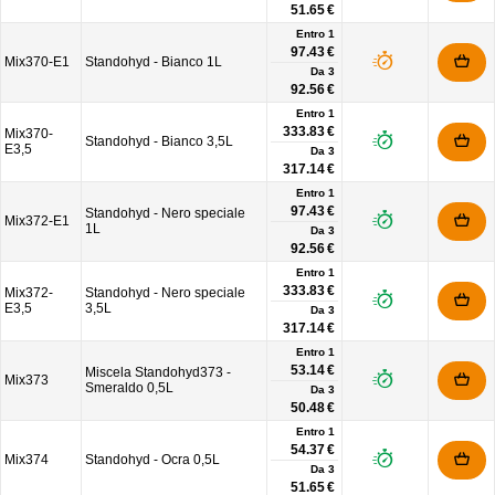
51.65 €
Entro 1
97.43 €
Mix370-E1
Standohyd - Bianco 1L
Da
3
92.56 €
Entro 1
333.83 €
Mix370-
Standohyd - Bianco 3,5L
E3,5
Da
3
317.14 €
Entro 1
97.43 €
Standohyd - Nero speciale
Mix372-E1
1L
Da
3
92.56 €
Entro 1
333.83 €
Mix372-
Standohyd - Nero speciale
E3,5
3,5L
Da
3
317.14 €
Entro 1
53.14 €
Miscela Standohyd373 -
Mix373
Smeraldo 0,5L
Da
3
50.48 €
Entro 1
54.37 €
Mix374
Standohyd - Ocra 0,5L
Da
3
51.65 €