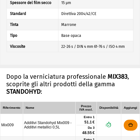
Spessore del film secco
15 µm
Standard
Direttiva 2004/42/CE
Tinta
Marrone
Tipo
Base opaca
Viscosite
22-26 s / DIN 4 mm 61-76 s / ISO 4 mm
Dopo la verniciatura professionale
MIX383
,
scoprite gli altri prodotti della gamma
STANDOHYD
:
Prezzo
Riferimento
Nome
Disponibilità
Aggiungi
IVA escl.
Entro 1
51.1 €
Additivi Standohyd Mix009 -
Mix009
Additivi metallici 0,5L
Da
3
48.55 €
Entro 1