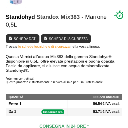
CHI SIAMO?
Standohyd
Standox
Mix383
- Marrone
0,5L
SCHEDA DATI
SCHEDA DI SICUREZZA
Trovate
le schede tecniche e di sicurezza
nella vostra lingua.
Questa Vernici all'acqua Mix383 della gamma Standohyd®,
disponibile in 0,5L, offre elevate prestazioni e buona opacità.
Facile da applicare, si diluisce con acqua demineralizzata
Standohyd®.
Foto non contrattuali
Questo prodotto è strettamente riservato al solo per Uso Professionale
QUANTITÀ
PREZZO UNITARIO
Entro 1
56.54 € IVA escl.
Da 3
53.71 € IVA escl.
Risparmia 5%
CONSEGNA IN 24 ORE *