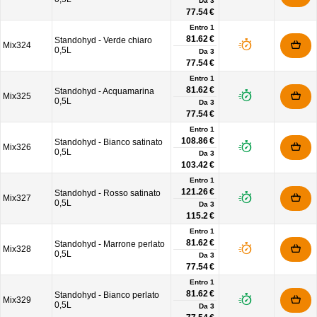
Da
3
77.54 €
Entro 1
81.62 €
Standohyd - Verde chiaro
Mix324
0,5L
Da
3
77.54 €
Entro 1
81.62 €
Standohyd - Acquamarina
Mix325
0,5L
Da
3
77.54 €
Entro 1
108.86 €
Standohyd - Bianco satinato
Mix326
0,5L
Da
3
103.42 €
Entro 1
121.26 €
Standohyd - Rosso satinato
Mix327
0,5L
Da
3
115.2 €
Entro 1
81.62 €
Standohyd - Marrone perlato
Mix328
0,5L
Da
3
77.54 €
Entro 1
81.62 €
Standohyd - Bianco perlato
Mix329
0,5L
Da
3