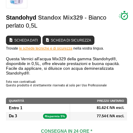
CHI SIAMO?
Standohyd
Standox
Mix329
- Bianco
perlato 0,5L
SCHEDA DATI
SCHEDA DI SICUREZZA
Trovate
le schede tecniche e di sicurezza
nella vostra lingua.
Questa Vernici all'acqua Mix329 della gamma Standohyd®,
disponibile in 0,5L, offre elevate prestazioni e buona opacità.
Facile da applicare, si diluisce con acqua demineralizzata
Standohyd®.
Foto non contrattuali
Questo prodotto è strettamente riservato al solo per Uso Professionale
QUANTITÀ
PREZZO UNITARIO
Entro 1
81.62 € IVA escl.
Da 3
77.54 € IVA escl.
Risparmia 5%
CONSEGNA IN 24 ORE *