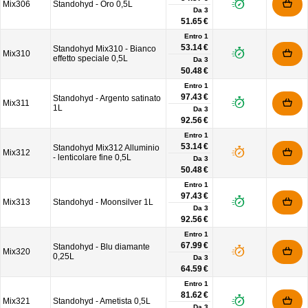
Mix306
Standohyd - Oro 0,5L
Da
3
51.65 €
Entro 1
53.14 €
Standohyd Mix310 - Bianco
Mix310
effetto speciale 0,5L
Da
3
50.48 €
Entro 1
97.43 €
Standohyd - Argento satinato
Mix311
1L
Da
3
92.56 €
Entro 1
53.14 €
Standohyd Mix312 Alluminio
Mix312
- lenticolare fine 0,5L
Da
3
50.48 €
Entro 1
97.43 €
Mix313
Standohyd - Moonsilver 1L
Da
3
92.56 €
Entro 1
67.99 €
Standohyd - Blu diamante
Mix320
0,25L
Da
3
64.59 €
Entro 1
81.62 €
Mix321
Standohyd - Ametista 0,5L
Da
3