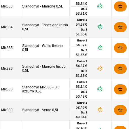
56.54 €
Mix383
Standohyd - Marrone 0,5L
Da
3
53.71 €
Entro 1
54.37 €
Standohyd - Toner vino rosso
Mix384
0,5L
Da
3
51.65 €
Entro 1
54.37 €
Standohyd - Giallo limone
Mix385
0,5L
Da
3
51.65 €
Entro 1
54.37 €
Standohyd - Marrone lucido
Mix386
0,5L
Da
3
51.65 €
Entro 1
53.14 €
Standohyd Mix388 - Blu
Mix388
azzurro 0,5L
Da
3
50.48 €
Entro 1
52.46 €
Mix389
Standohyd - Verde 0,5L
Da
3
49.84 €
Entro 1
97.43 €