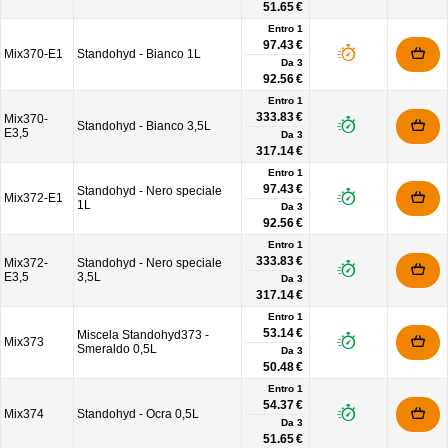
51.65 €
Entro 1
97.43 €
Mix370-E1
Standohyd - Bianco 1L
Da
3
92.56 €
Entro 1
333.83 €
Mix370-
Standohyd - Bianco 3,5L
E3,5
Da
3
317.14 €
Entro 1
97.43 €
Standohyd - Nero speciale
Mix372-E1
1L
Da
3
92.56 €
Entro 1
333.83 €
Mix372-
Standohyd - Nero speciale
E3,5
3,5L
Da
3
317.14 €
Entro 1
53.14 €
Miscela Standohyd373 -
Mix373
Smeraldo 0,5L
Da
3
50.48 €
Entro 1
54.37 €
Mix374
Standohyd - Ocra 0,5L
Da
3
51.65 €