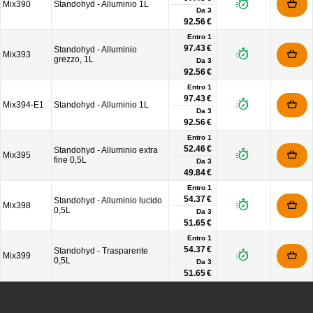
Mix390
Standohyd - Alluminio 1L
Da
3
92.56 €
Entro 1
97.43 €
Standohyd - Alluminio
Mix393
grezzo, 1L
Da
3
92.56 €
Entro 1
97.43 €
Mix394-E1
Standohyd - Alluminio 1L
Da
3
92.56 €
Entro 1
52.46 €
Standohyd - Alluminio extra
Mix395
fine 0,5L
Da
3
49.84 €
Entro 1
54.37 €
Standohyd - Alluminio lucido
Mix398
0,5L
Da
3
51.65 €
Entro 1
54.37 €
Standohyd - Trasparente
Mix399
0,5L
Da
3
51.65 €