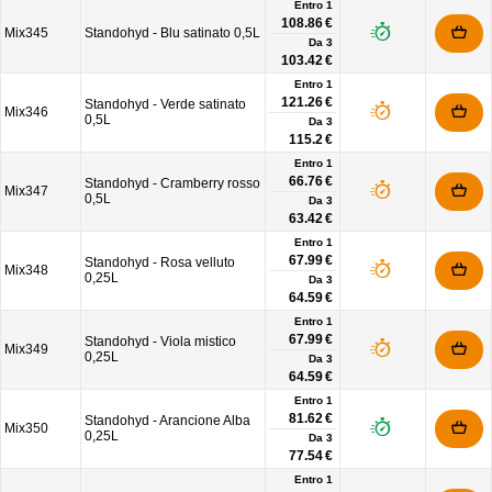
Entro 1
108.86 €
Mix345
Standohyd - Blu satinato 0,5L
Da
3
103.42 €
Entro 1
121.26 €
Standohyd - Verde satinato
Mix346
0,5L
Da
3
115.2 €
Entro 1
66.76 €
Standohyd - Cramberry rosso
Mix347
0,5L
Da
3
63.42 €
Entro 1
67.99 €
Standohyd - Rosa velluto
Mix348
0,25L
Da
3
64.59 €
Entro 1
67.99 €
Standohyd - Viola mistico
Mix349
0,25L
Da
3
64.59 €
Entro 1
81.62 €
Standohyd - Arancione Alba
Mix350
0,25L
Da
3
77.54 €
Entro 1