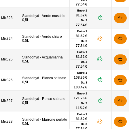
77.54 €
Entro 1
81.62 €
Standohyd - Verde muschio
Mix323
0,5L
Da
3
77.54 €
Entro 1
81.62 €
Standohyd - Verde chiaro
Mix324
0,5L
Da
3
77.54 €
Entro 1
81.62 €
Standohyd - Acquamarina
Mix325
0,5L
Da
3
77.54 €
Entro 1
108.86 €
Standohyd - Bianco satinato
Mix326
0,5L
Da
3
103.42 €
Entro 1
121.26 €
Standohyd - Rosso satinato
Mix327
0,5L
Da
3
115.2 €
Entro 1
81.62 €
Standohyd - Marrone perlato
Mix328
0,5L
Da
3
77.54 €