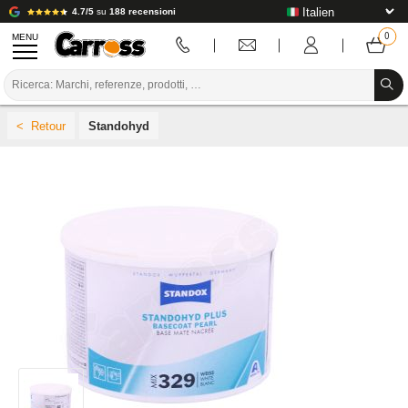
4.7/5
su
188 recensioni
MENU
PROMOZIONI
Standohyd
CODICE COLORE
MARCHE
PREPARAZIONE / VERNICIATURA / RIFINITURA
MATERIALI DI CONSUMO PER LA CARROZZERIA
STRUMENTI PER LA CARROZZERIA
ATTREZZATURE PER CARROZZERIA
INSTALLAZIONE IN LABORATORIO
TUTORIAL E CONSIGLI