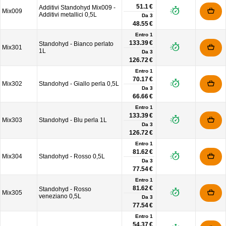
51.1 €
Additivi Standohyd Mix009 -
Mix009
Additivi metallici 0,5L
Da
3
48.55 €
Entro 1
133.39 €
Standohyd - Bianco perlato
Mix301
1L
Da
3
126.72 €
Entro 1
70.17 €
Mix302
Standohyd - Giallo perla 0,5L
Da
3
66.66 €
Entro 1
133.39 €
Mix303
Standohyd - Blu perla 1L
Da
3
126.72 €
Entro 1
81.62 €
Mix304
Standohyd - Rosso 0,5L
Da
3
77.54 €
Entro 1
81.62 €
Standohyd - Rosso
Mix305
veneziano 0,5L
Da
3
77.54 €
Entro 1
54.37 €