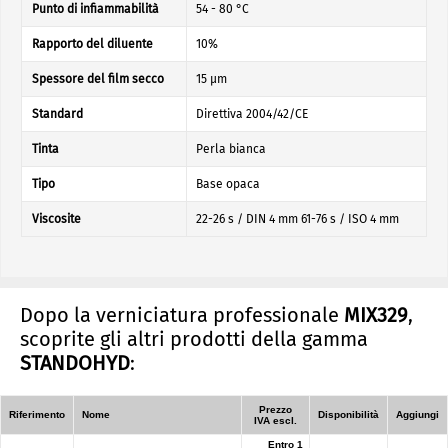
Punto di infiammabilità
54 - 80 °C
Rapporto del diluente
10%
Spessore del film secco
15 µm
Standard
Direttiva 2004/42/CE
Tinta
Perla bianca
Tipo
Base opaca
Viscosite
22-26 s / DIN 4 mm 61-76 s / ISO 4 mm
Dopo la verniciatura professionale
MIX329
,
scoprite gli altri prodotti della gamma
STANDOHYD
:
Prezzo
Riferimento
Nome
Disponibilità
Aggiungi
IVA escl.
Entro 1