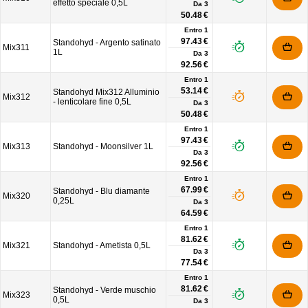
effetto speciale 0,5L
Da
3
50.48 €
Entro 1
97.43 €
Standohyd - Argento satinato
Mix311
1L
Da
3
92.56 €
Entro 1
53.14 €
Standohyd Mix312 Alluminio
Mix312
- lenticolare fine 0,5L
Da
3
50.48 €
Entro 1
97.43 €
Mix313
Standohyd - Moonsilver 1L
Da
3
92.56 €
Entro 1
67.99 €
Standohyd - Blu diamante
Mix320
0,25L
Da
3
64.59 €
Entro 1
81.62 €
Mix321
Standohyd - Ametista 0,5L
Da
3
77.54 €
Entro 1
81.62 €
Standohyd - Verde muschio
Mix323
0,5L
Da
3