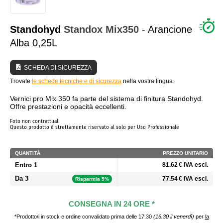
CHI SIAMO?
Standohyd
Standox
Mix350
- Arancione
Alba 0,25L
SCHEDA DI SICUREZZA
Trovate
le schede tecniche e di sicurezza
nella vostra lingua.
Vernici pro Mix 350 fa parte del sistema di finitura Standohyd.
Offre prestazioni e opacità eccellenti.
Foto non contrattuali
Questo prodotto è strettamente riservato al solo per Uso Professionale
QUANTITÀ
PREZZO UNITARIO
Entro 1
81.62 € IVA escl.
Da 3
77.54 € IVA escl.
Risparmia 5%
CONSEGNA IN 24 ORE *
*Prodotto/i in stock e ordine convalidato prima delle 17.30
(16.30 il venerdì)
per
la