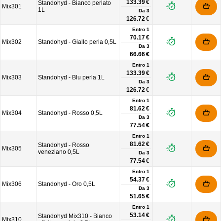
133.39 €
Standohyd - Bianco perlato
Mix301
1L
Da
3
126.72 €
Entro 1
70.17 €
Mix302
Standohyd - Giallo perla 0,5L
Da
3
66.66 €
Entro 1
133.39 €
Mix303
Standohyd - Blu perla 1L
Da
3
126.72 €
Entro 1
81.62 €
Mix304
Standohyd - Rosso 0,5L
Da
3
77.54 €
Entro 1
81.62 €
Standohyd - Rosso
Mix305
veneziano 0,5L
Da
3
77.54 €
Entro 1
54.37 €
Mix306
Standohyd - Oro 0,5L
Da
3
51.65 €
Entro 1
53.14 €
Standohyd Mix310 - Bianco
Mix310