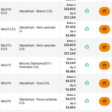
Entro 1
333.83 €
Mix370-
Standohyd - Bianco 3,5L
E3,5
Da
3
317.14 €
Entro 1
97.43 €
Standohyd - Nero speciale
Mix372-E1
1L
Da
3
92.56 €
Entro 1
333.83 €
Mix372-
Standohyd - Nero speciale
E3,5
3,5L
Da
3
317.14 €
Entro 1
53.14 €
Miscela Standohyd373 -
Mix373
Smeraldo 0,5L
Da
3
50.48 €
Entro 1
54.37 €
Mix374
Standohyd - Ocra 0,5L
Da
3
51.65 €
Entro 1
54.37 €
Standohyd - Rosso brillante
Mix376
0,5L
Da
3
51.65 €