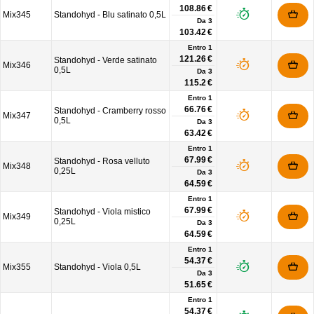
108.86 €
Mix345
Standohyd - Blu satinato 0,5L
Da
3
103.42 €
Entro 1
121.26 €
Standohyd - Verde satinato
Mix346
0,5L
Da
3
115.2 €
Entro 1
66.76 €
Standohyd - Cramberry rosso
Mix347
0,5L
Da
3
63.42 €
Entro 1
67.99 €
Standohyd - Rosa velluto
Mix348
0,25L
Da
3
64.59 €
Entro 1
67.99 €
Standohyd - Viola mistico
Mix349
0,25L
Da
3
64.59 €
Entro 1
54.37 €
Mix355
Standohyd - Viola 0,5L
Da
3
51.65 €
Entro 1
54.37 €