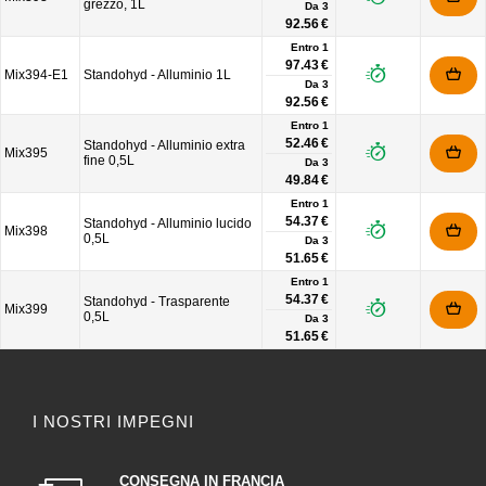
grezzo, 1L
Da
3
92.56 €
Entro 1
97.43 €
Mix394-E1
Standohyd - Alluminio 1L
Da
3
92.56 €
Entro 1
52.46 €
Standohyd - Alluminio extra
Mix395
fine 0,5L
Da
3
49.84 €
Entro 1
54.37 €
Standohyd - Alluminio lucido
Mix398
0,5L
Da
3
51.65 €
Entro 1
54.37 €
Standohyd - Trasparente
Mix399
0,5L
Da
3
51.65 €
I NOSTRI IMPEGNI
CONSEGNA IN FRANCIA