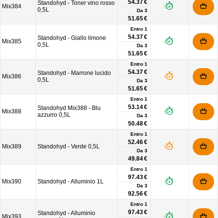
54.37 €
Standohyd - Toner vino rosso
Mix384
0,5L
Da
3
51.65 €
Entro 1
54.37 €
Standohyd - Giallo limone
Mix385
0,5L
Da
3
51.65 €
Entro 1
54.37 €
Standohyd - Marrone lucido
Mix386
0,5L
Da
3
51.65 €
Entro 1
53.14 €
Standohyd Mix388 - Blu
Mix388
azzurro 0,5L
Da
3
50.48 €
Entro 1
52.46 €
Mix389
Standohyd - Verde 0,5L
Da
3
49.84 €
Entro 1
97.43 €
Mix390
Standohyd - Alluminio 1L
Da
3
92.56 €
Entro 1
97.43 €
Standohyd - Alluminio
Mix393