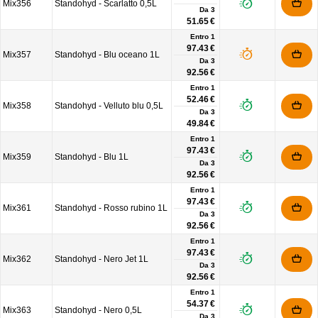
Mix356
Standohyd - Scarlatto 0,5L
Da
3
51.65 €
Entro 1
97.43 €
Mix357
Standohyd - Blu oceano 1L
Da
3
92.56 €
Entro 1
52.46 €
Mix358
Standohyd - Velluto blu 0,5L
Da
3
49.84 €
Entro 1
97.43 €
Mix359
Standohyd - Blu 1L
Da
3
92.56 €
Entro 1
97.43 €
Mix361
Standohyd - Rosso rubino 1L
Da
3
92.56 €
Entro 1
97.43 €
Mix362
Standohyd - Nero Jet 1L
Da
3
92.56 €
Entro 1
54.37 €
Mix363
Standohyd - Nero 0,5L
Da
3