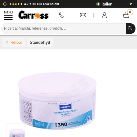
4.7/5
su
188 recensioni
MENU
PROMOZIONI
Standohyd
CODICE COLORE
MARCHE
PREPARAZIONE / VERNICIATURA / RIFINITURA
MATERIALI DI CONSUMO PER LA CARROZZERIA
STRUMENTI PER LA CARROZZERIA
ATTREZZATURE PER CARROZZERIA
INSTALLAZIONE IN LABORATORIO
TUTORIAL E CONSIGLI