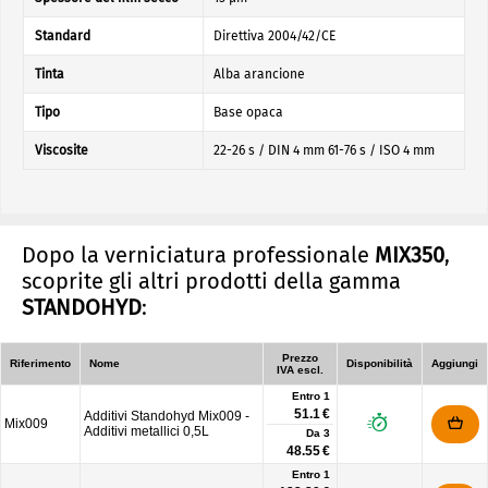
Standard
Direttiva 2004/42/CE
Tinta
Alba arancione
Tipo
Base opaca
Viscosite
22-26 s / DIN 4 mm 61-76 s / ISO 4 mm
Dopo la verniciatura professionale
MIX350
,
scoprite gli altri prodotti della gamma
STANDOHYD
:
Prezzo
Riferimento
Nome
Disponibilità
Aggiungi
IVA escl.
Entro 1
51.1 €
Additivi Standohyd Mix009 -
Mix009
Additivi metallici 0,5L
Da
3
48.55 €
Entro 1