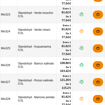
77.54 €
Entro 1
81.62 €
Standohyd - Verde muschio
Mix323
0,5L
Da
3
77.54 €
Entro 1
81.62 €
Standohyd - Verde chiaro
Mix324
0,5L
Da
3
77.54 €
Entro 1
81.62 €
Standohyd - Acquamarina
Mix325
0,5L
Da
3
77.54 €
Entro 1
108.86 €
Standohyd - Bianco satinato
Mix326
0,5L
Da
3
103.42 €
Entro 1
121.26 €
Standohyd - Rosso satinato
Mix327
0,5L
Da
3
115.2 €
Entro 1
81.62 €
Standohyd - Marrone perlato
Mix328
0,5L
Da
3
77.54 €