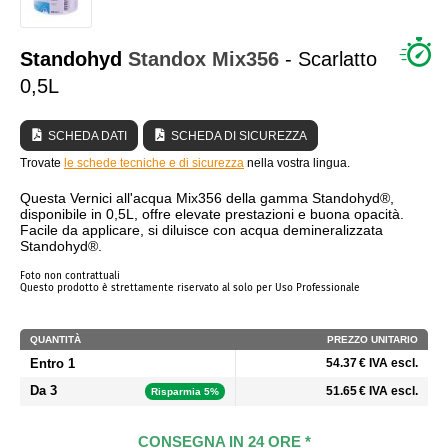
CHI SIAMO?
Standohyd
Standox
Mix356
- Scarlatto
0,5L
SCHEDA DATI
SCHEDA DI SICUREZZA
Trovate
le schede tecniche e di sicurezza
nella vostra lingua.
Questa Vernici all'acqua Mix356 della gamma Standohyd®,
disponibile in 0,5L, offre elevate prestazioni e buona opacità.
Facile da applicare, si diluisce con acqua demineralizzata
Standohyd®.
Foto non contrattuali
Questo prodotto è strettamente riservato al solo per Uso Professionale
QUANTITÀ
PREZZO UNITARIO
Entro 1
54.37 € IVA escl.
Da 3
51.65 € IVA escl.
Risparmia 5%
CONSEGNA IN 24 ORE *