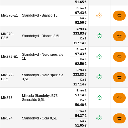
51.65 €
Entro 1
97.43 €
Mix370-E1
Standohyd - Bianco 1L
Da
3
92.56 €
Entro 1
333.83 €
Mix370-
Standohyd - Bianco 3,5L
E3,5
Da
3
317.14 €
Entro 1
97.43 €
Standohyd - Nero speciale
Mix372-E1
1L
Da
3
92.56 €
Entro 1
333.83 €
Mix372-
Standohyd - Nero speciale
E3,5
3,5L
Da
3
317.14 €
Entro 1
53.14 €
Miscela Standohyd373 -
Mix373
Smeraldo 0,5L
Da
3
50.48 €
Entro 1
54.37 €
Mix374
Standohyd - Ocra 0,5L
Da
3
51.65 €