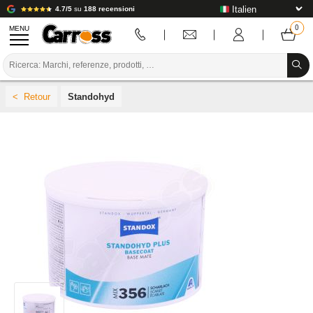
4.7/5
su
188 recensioni
MENU
PROMOZIONI
Standohyd
CODICE COLORE
MARCHE
PREPARAZIONE / VERNICIATURA / RIFINITURA
MATERIALI DI CONSUMO PER LA CARROZZERIA
STRUMENTI PER LA CARROZZERIA
ATTREZZATURE PER CARROZZERIA
INSTALLAZIONE IN LABORATORIO
TUTORIAL E CONSIGLI