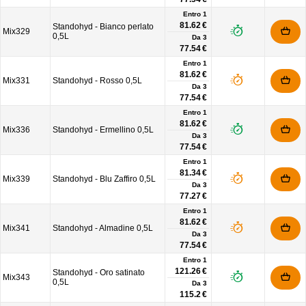
Entro 1
81.62 €
Standohyd - Bianco perlato
Mix329
0,5L
Da
3
77.54 €
Entro 1
81.62 €
Mix331
Standohyd - Rosso 0,5L
Da
3
77.54 €
Entro 1
81.62 €
Mix336
Standohyd - Ermellino 0,5L
Da
3
77.54 €
Entro 1
81.34 €
Mix339
Standohyd - Blu Zaffiro 0,5L
Da
3
77.27 €
Entro 1
81.62 €
Mix341
Standohyd - Almadine 0,5L
Da
3
77.54 €
Entro 1
121.26 €
Standohyd - Oro satinato
Mix343
0,5L
Da
3
115.2 €