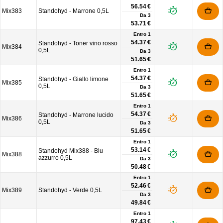
56.54 €
Mix383
Standohyd - Marrone 0,5L
Da
3
53.71 €
Entro 1
54.37 €
Standohyd - Toner vino rosso
Mix384
0,5L
Da
3
51.65 €
Entro 1
54.37 €
Standohyd - Giallo limone
Mix385
0,5L
Da
3
51.65 €
Entro 1
54.37 €
Standohyd - Marrone lucido
Mix386
0,5L
Da
3
51.65 €
Entro 1
53.14 €
Standohyd Mix388 - Blu
Mix388
azzurro 0,5L
Da
3
50.48 €
Entro 1
52.46 €
Mix389
Standohyd - Verde 0,5L
Da
3
49.84 €
Entro 1
97.43 €