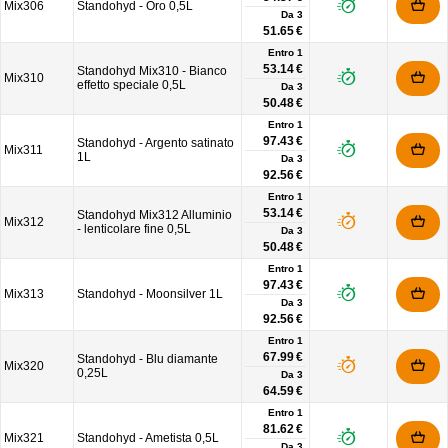
Mix306
Standohyd - Oro 0,5L
Da
3
51.65 €
Entro 1
53.14 €
Standohyd Mix310 - Bianco
Mix310
effetto speciale 0,5L
Da
3
50.48 €
Entro 1
97.43 €
Standohyd - Argento satinato
Mix311
1L
Da
3
92.56 €
Entro 1
53.14 €
Standohyd Mix312 Alluminio
Mix312
- lenticolare fine 0,5L
Da
3
50.48 €
Entro 1
97.43 €
Mix313
Standohyd - Moonsilver 1L
Da
3
92.56 €
Entro 1
67.99 €
Standohyd - Blu diamante
Mix320
0,25L
Da
3
64.59 €
Entro 1
81.62 €
Mix321
Standohyd - Ametista 0,5L
Da
3