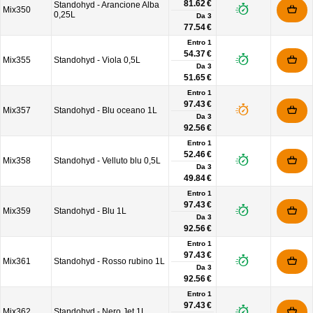
81.62 €
Standohyd - Arancione Alba
Mix350
0,25L
Da
3
77.54 €
Entro 1
54.37 €
Mix355
Standohyd - Viola 0,5L
Da
3
51.65 €
Entro 1
97.43 €
Mix357
Standohyd - Blu oceano 1L
Da
3
92.56 €
Entro 1
52.46 €
Mix358
Standohyd - Velluto blu 0,5L
Da
3
49.84 €
Entro 1
97.43 €
Mix359
Standohyd - Blu 1L
Da
3
92.56 €
Entro 1
97.43 €
Mix361
Standohyd - Rosso rubino 1L
Da
3
92.56 €
Entro 1
97.43 €
Mix362
Standohyd - Nero Jet 1L