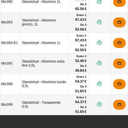
Mix390
Standohyd - Alluminio 1L
Da
3
92.56 €
Entro 1
97.43 €
Standohyd - Alluminio
Mix393
grezzo, 1L
Da
3
92.56 €
Entro 1
97.43 €
Mix394-E1
Standohyd - Alluminio 1L
Da
3
92.56 €
Entro 1
52.46 €
Standohyd - Alluminio extra
Mix395
fine 0,5L
Da
3
49.84 €
Entro 1
54.37 €
Standohyd - Alluminio lucido
Mix398
0,5L
Da
3
51.65 €
Entro 1
54.37 €
Standohyd - Trasparente
Mix399
0,5L
Da
3
51.65 €