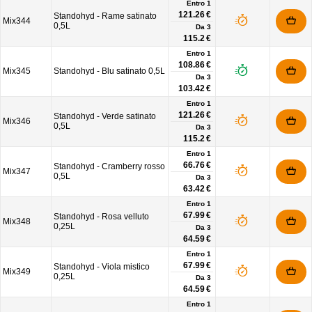
Entro 1
121.26 €
Standohyd - Rame satinato
Mix344
0,5L
Da
3
115.2 €
Entro 1
108.86 €
Mix345
Standohyd - Blu satinato 0,5L
Da
3
103.42 €
Entro 1
121.26 €
Standohyd - Verde satinato
Mix346
0,5L
Da
3
115.2 €
Entro 1
66.76 €
Standohyd - Cramberry rosso
Mix347
0,5L
Da
3
63.42 €
Entro 1
67.99 €
Standohyd - Rosa velluto
Mix348
0,25L
Da
3
64.59 €
Entro 1
67.99 €
Standohyd - Viola mistico
Mix349
0,25L
Da
3
64.59 €
Entro 1