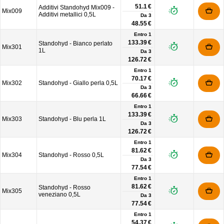
51.1 €
Additivi Standohyd Mix009 -
Mix009
Additivi metallici 0,5L
Da
3
48.55 €
Entro 1
133.39 €
Standohyd - Bianco perlato
Mix301
1L
Da
3
126.72 €
Entro 1
70.17 €
Mix302
Standohyd - Giallo perla 0,5L
Da
3
66.66 €
Entro 1
133.39 €
Mix303
Standohyd - Blu perla 1L
Da
3
126.72 €
Entro 1
81.62 €
Mix304
Standohyd - Rosso 0,5L
Da
3
77.54 €
Entro 1
81.62 €
Standohyd - Rosso
Mix305
veneziano 0,5L
Da
3
77.54 €
Entro 1
54.37 €