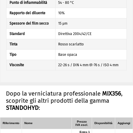
Punto di infiammabilità
54 - 80 °C
Rapporto del diluente
10%
Spessore del film secco
15 µm
Standard
Direttiva 2004/42/CE
Tinta
Rosso scarlatto
Tipo
Base opaca
Viscosite
22-26 s / DIN 4 mm 61-76 s / ISO 4 mm
Dopo la verniciatura professionale
MIX356
,
scoprite gli altri prodotti della gamma
STANDOHYD
:
Prezzo
Riferimento
Nome
Disponibilità
Aggiungi
IVA escl.
Entro 1