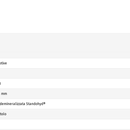
tive
8
,3 mm
demineralizzata Standohyd®
ttolo