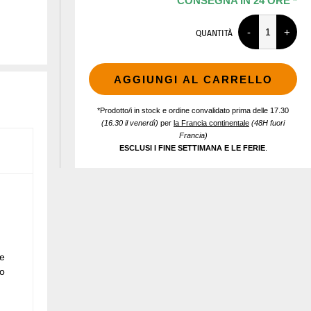
CONSEGNA IN 24 ORE *
QUANTITÀ
AGGIUNGI AL CARRELLO
*Prodotto/i in stock e ordine convalidato prima delle 17.30
(16.30 il venerdì)
per
la Francia continentale
(48H fuori
Francia)
ESCLUSI I FINE SETTIMANA E LE FERIE
.
re
to