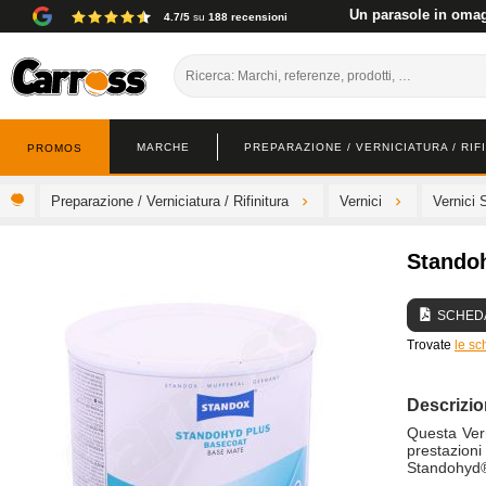
Un parasole in omagg
4.7/5
su
188 recensioni
MARCHE
PREPARAZIONE / VERNICIATURA / RIF
PROMOS
Preparazione / Verniciatura / Rifinitura
Vernici
Vernici 
Stando
SCHEDA
Trovate
le sc
Descrizi
Questa Vern
prestazioni
Standohyd