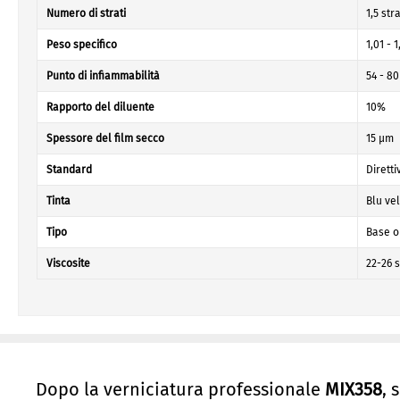
Numero di strati
1,5 stra
Peso specifico
1,01 - 
Punto di infiammabilità
54 - 80
Rapporto del diluente
10%
Spessore del film secco
15 µm
Standard
Dirett
Tinta
Blu ve
Tipo
Base 
Viscosite
22-26 
Dopo la verniciatura professionale
MIX358
, 