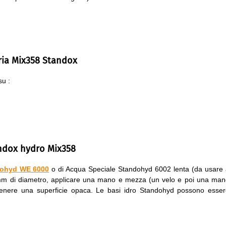
eria Mix358 Standox
su :
andox hydro Mix358
dohyd WE 6000
o di Acqua Speciale Standohyd 6002 lenta (da usare
3 mm di diametro, applicare una mano e mezza (un velo e poi una ma
ottenere una superficie opaca. Le basi idro Standohyd possono esse