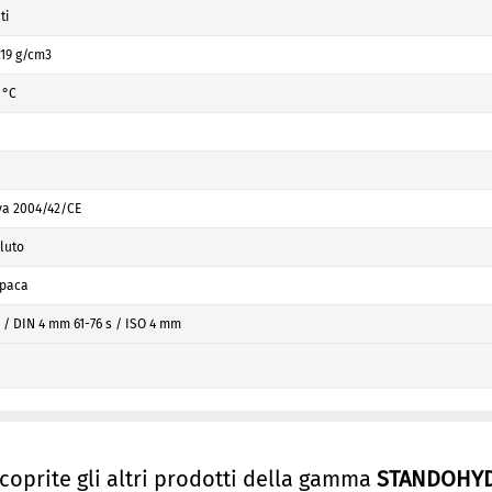
ti
1,19 g/cm3
 °C
iva 2004/42/CE
lluto
opaca
s / DIN 4 mm 61-76 s / ISO 4 mm
scoprite gli altri prodotti della gamma
STANDOHY