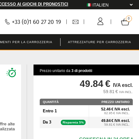
CCESSO AI GIOCHI DI PRONOSTICI
+33 (0)1 60 27 20 19
MENTI PER LA CARROZZERIA
ATTREZZATURE PER CARROZZERIA
Prezzo unitario da
3 di prodotti
49.84 €
IVA escl.
59.81 €
IVA INCL.
QUANTITÀ
PREZZO UNITARIO
52.46 € IVA escl.
Entro 1
62.95 € IVA INCL.
49.84 € IVA escl.
Da 3
Risparmia 5%
fre alte
59.81 € IVA INCL.
alizzata