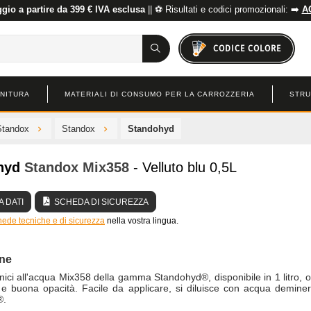
io a partire da 399 € IVA esclusa
|| ⚽ Risultati e codici promozionali: ➡️
A
CODICE COLORE
INITURA
MATERIALI DI CONSUMO PER LA CARROZZERIA
STRU
Standox
Standox
Standohyd
hyd
Standox
Mix358
- Velluto blu 0,5L
 DATI
SCHEDA DI SICUREZZA
hede tecniche e di sicurezza
nella vostra lingua.
one
ici all'acqua Mix358 della gamma Standohyd®, disponibile in 1 litro, of
 e buona opacità. Facile da applicare, si diluisce con acqua deminer
®.