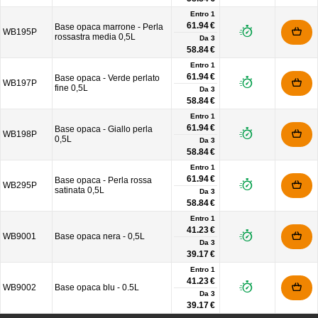
Entro 1
61.94 €
Base opaca marrone - Perla
WB195P
rossastra media 0,5L
Da
3
58.84 €
Entro 1
61.94 €
Base opaca - Verde perlato
WB197P
fine 0,5L
Da
3
58.84 €
Entro 1
61.94 €
Base opaca - Giallo perla
WB198P
0,5L
Da
3
58.84 €
Entro 1
61.94 €
Base opaca - Perla rossa
WB295P
satinata 0,5L
Da
3
58.84 €
Entro 1
41.23 €
WB9001
Base opaca nera - 0,5L
Da
3
39.17 €
Entro 1
41.23 €
WB9002
Base opaca blu - 0.5L
Da
3
39.17 €