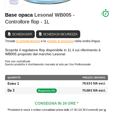
CHI SIAMO?
Base opaca
Lesonal
WB005
-
Controllore flop - 1L
SCHEDA DATI
SCHEDA DI SICUREZZA
Trovate
la scheda tecnica
e la
scheda di sicurezza
nella vostra lingua.
Scoprite il regolatore flop disponibile in 1L il cui riferimento è
WB005 proposto dal marchio Lesonal.
Foto non contrattuali
Questo prodotto è strettamente riservato al solo per Uso Professionale
QUANTITÀ
PREZZO UNITARIO
Entro 1
79.03 € IVA escl.
Da 3
75.08 € IVA escl.
Risparmia 5%
CONSEGNA IN 24 ORE *
*Prodotto/i in stock e ordine convalidato prima delle 17.30
(16.30 il venerdì)
per
la