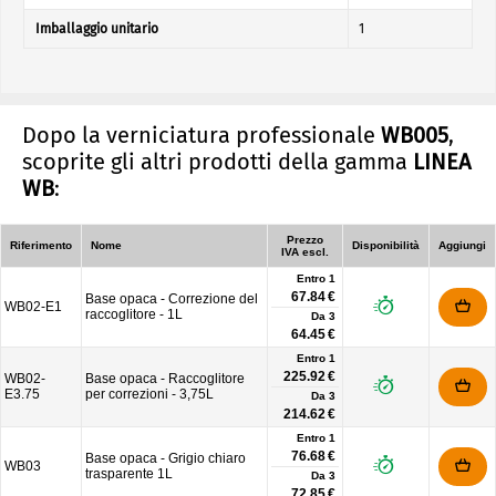
Imballaggio unitario
1
Dopo la verniciatura professionale
WB005
,
scoprite gli altri prodotti della gamma
LINEA
WB
:
Prezzo
Riferimento
Nome
Disponibilità
Aggiungi
IVA escl.
Entro 1
67.84 €
Base opaca - Correzione del
WB02-E1
raccoglitore - 1L
Da
3
64.45 €
Entro 1
225.92 €
WB02-
Base opaca - Raccoglitore
E3.75
per correzioni - 3,75L
Da
3
214.62 €
Entro 1
76.68 €
Base opaca - Grigio chiaro
WB03
trasparente 1L
Da
3
72.85 €