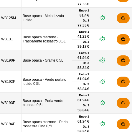
77.33 €
Entro 1
81.4 €
Base opaca - Metallizzato
WB125M
lucido
Da
3
77.33 €
Entro 1
41.23 €
Base opaca marrone -
WB131
Trasparente rossastro 0,5L
Da
3
39.17 €
Entro 1
61.94 €
WB190P
Base opaca - Grafite 0,5L
Da
3
58.84 €
Entro 1
61.94 €
Base opaca - Verde perlato
WB192P
lucido 0,5L
Da
3
58.84 €
Entro 1
61.94 €
Base opaca - Perla verde
WB193P
bluastra 0,5L
Da
3
58.84 €
Entro 1
61.94 €
Base opaca marrone - Perla
WB194P
rossastra Fine 0,5L
Da
3
58.84 €