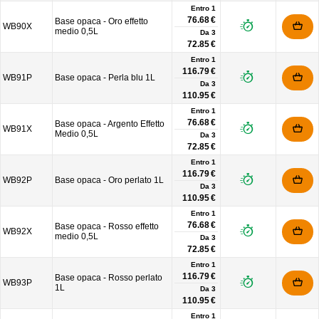
Entro 1
76.68 €
Base opaca - Oro effetto
WB90X
medio 0,5L
Da
3
72.85 €
Entro 1
116.79 €
WB91P
Base opaca - Perla blu 1L
Da
3
110.95 €
Entro 1
76.68 €
Base opaca - Argento Effetto
WB91X
Medio 0,5L
Da
3
72.85 €
Entro 1
116.79 €
WB92P
Base opaca - Oro perlato 1L
Da
3
110.95 €
Entro 1
76.68 €
Base opaca - Rosso effetto
WB92X
medio 0,5L
Da
3
72.85 €
Entro 1
116.79 €
Base opaca - Rosso perlato
WB93P
1L
Da
3
110.95 €
Entro 1