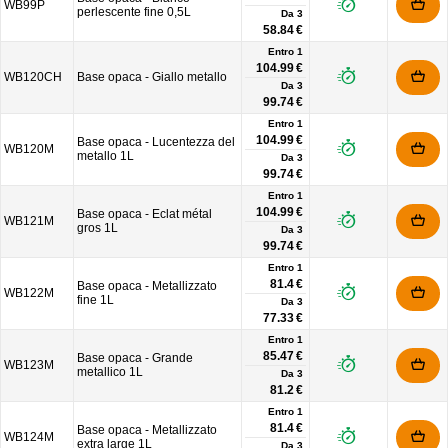
WB99P
perlescente fine 0,5L
Da
3
58.84 €
Entro 1
104.99 €
WB120CH
Base opaca - Giallo metallo
Da
3
99.74 €
Entro 1
104.99 €
Base opaca - Lucentezza del
WB120M
metallo 1L
Da
3
99.74 €
Entro 1
104.99 €
Base opaca - Eclat métal
WB121M
gros 1L
Da
3
99.74 €
Entro 1
81.4 €
Base opaca - Metallizzato
WB122M
fine 1L
Da
3
77.33 €
Entro 1
85.47 €
Base opaca - Grande
WB123M
metallico 1L
Da
3
81.2 €
Entro 1
81.4 €
Base opaca - Metallizzato
WB124M
extra large 1L
Da
3