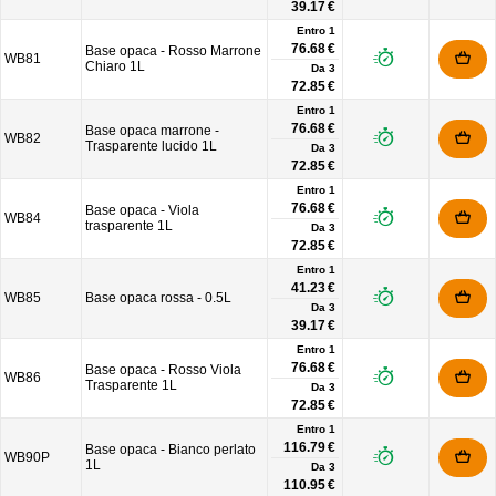
39.17 €
Entro 1
76.68 €
Base opaca - Rosso Marrone
WB81
Chiaro 1L
Da
3
72.85 €
Entro 1
76.68 €
Base opaca marrone -
WB82
Trasparente lucido 1L
Da
3
72.85 €
Entro 1
76.68 €
Base opaca - Viola
WB84
trasparente 1L
Da
3
72.85 €
Entro 1
41.23 €
WB85
Base opaca rossa - 0.5L
Da
3
39.17 €
Entro 1
76.68 €
Base opaca - Rosso Viola
WB86
Trasparente 1L
Da
3
72.85 €
Entro 1
116.79 €
Base opaca - Bianco perlato
WB90P
1L
Da
3
110.95 €