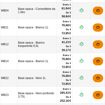
Entro 1
61.94 €
Base opaca - Convertitore da
WB04
1 litro
Da
3
58.84 €
Entro 1
76.68 €
WB11
Base opaca - Bianco 1L
Da
3
72.85 €
Entro 1
41.23 €
Base opaca - Bianco
WB12
trasparente 0,5L
Da
3
39.17 €
Entro 1
76.68 €
WB14
Base opaca - Bianco 1L
Da
3
72.85 €
Entro 1
76.68 €
WB22
Base opaca - Nero 1L
Da
3
72.85 €
Entro 1
265.43 €
Base opaca - Nero profondo
WB23
3,75L
Da
3
252.16 €