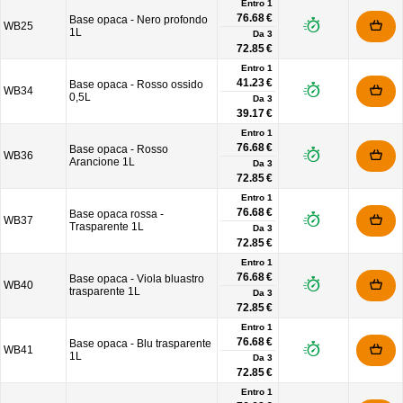
Entro 1
76.68 €
Base opaca - Nero profondo
WB25
1L
Da
3
72.85 €
Entro 1
41.23 €
Base opaca - Rosso ossido
WB34
0,5L
Da
3
39.17 €
Entro 1
76.68 €
Base opaca - Rosso
WB36
Arancione 1L
Da
3
72.85 €
Entro 1
76.68 €
Base opaca rossa -
WB37
Trasparente 1L
Da
3
72.85 €
Entro 1
76.68 €
Base opaca - Viola bluastro
WB40
trasparente 1L
Da
3
72.85 €
Entro 1
76.68 €
Base opaca - Blu trasparente
WB41
1L
Da
3
72.85 €
Entro 1