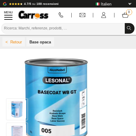
4.7/5
su
188 recensioni
MENU
PROMOZIONI
Base opaca
CODICE COLORE
MARCHE
PREPARAZIONE / VERNICIATURA / RIFINITURA
MATERIALI DI CONSUMO PER LA CARROZZERIA
STRUMENTI PER LA CARROZZERIA
ATTREZZATURE PER CARROZZERIA
INSTALLAZIONE IN LABORATORIO
TUTORIAL E CONSIGLI