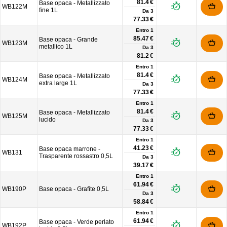
81.4 €
Base opaca - Metallizzato
WB122M
fine 1L
Da
3
77.33 €
Entro 1
85.47 €
Base opaca - Grande
WB123M
metallico 1L
Da
3
81.2 €
Entro 1
81.4 €
Base opaca - Metallizzato
WB124M
extra large 1L
Da
3
77.33 €
Entro 1
81.4 €
Base opaca - Metallizzato
WB125M
lucido
Da
3
77.33 €
Entro 1
41.23 €
Base opaca marrone -
WB131
Trasparente rossastro 0,5L
Da
3
39.17 €
Entro 1
61.94 €
WB190P
Base opaca - Grafite 0,5L
Da
3
58.84 €
Entro 1
61.94 €
Base opaca - Verde perlato
WB192P