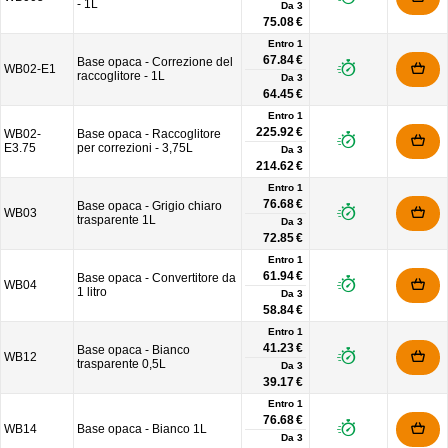
- 1L
Da
3
75.08 €
Entro 1
67.84 €
Base opaca - Correzione del
WB02-E1
raccoglitore - 1L
Da
3
64.45 €
Entro 1
225.92 €
WB02-
Base opaca - Raccoglitore
E3.75
per correzioni - 3,75L
Da
3
214.62 €
Entro 1
76.68 €
Base opaca - Grigio chiaro
WB03
trasparente 1L
Da
3
72.85 €
Entro 1
61.94 €
Base opaca - Convertitore da
WB04
1 litro
Da
3
58.84 €
Entro 1
41.23 €
Base opaca - Bianco
WB12
trasparente 0,5L
Da
3
39.17 €
Entro 1
76.68 €
WB14
Base opaca - Bianco 1L
Da
3