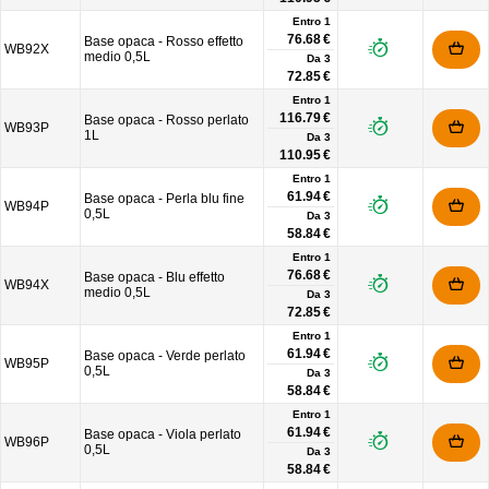
Entro 1
76.68 €
Base opaca - Rosso effetto
WB92X
medio 0,5L
Da
3
72.85 €
Entro 1
116.79 €
Base opaca - Rosso perlato
WB93P
1L
Da
3
110.95 €
Entro 1
61.94 €
Base opaca - Perla blu fine
WB94P
0,5L
Da
3
58.84 €
Entro 1
76.68 €
Base opaca - Blu effetto
WB94X
medio 0,5L
Da
3
72.85 €
Entro 1
61.94 €
Base opaca - Verde perlato
WB95P
0,5L
Da
3
58.84 €
Entro 1
61.94 €
Base opaca - Viola perlato
WB96P
0,5L
Da
3
58.84 €