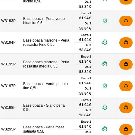
lucido 0,5L
Da
3
58.84 €
Entro 1
61.94 €
Base opaca - Perla verde
WB193P
bluastra 0,5L
Da
3
58.84 €
Entro 1
61.94 €
Base opaca marrone - Perla
WB194P
rossastra Fine 0,5L
Da
3
58.84 €
Entro 1
61.94 €
Base opaca marrone - Perla
WB195P
rossastra media 0,5L
Da
3
58.84 €
Entro 1
61.94 €
Base opaca - Verde perlato
WB197P
fine 0,5L
Da
3
58.84 €
Entro 1
61.94 €
Base opaca - Giallo perla
WB198P
0,5L
Da
3
58.84 €
Entro 1
61.94 €
Base opaca - Perla rossa
WB295P
satinata 0,5L
Da
3