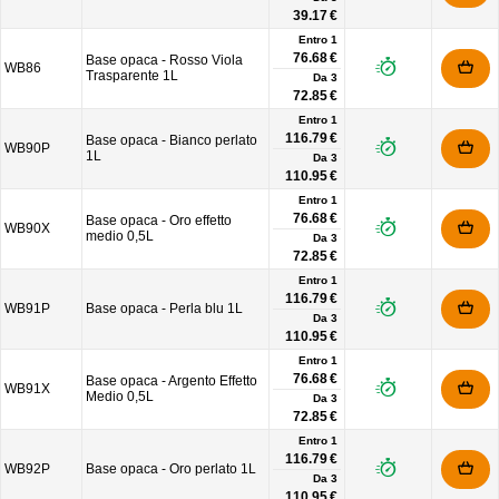
39.17 €
Entro 1
76.68 €
Base opaca - Rosso Viola
WB86
Trasparente 1L
Da
3
72.85 €
Entro 1
116.79 €
Base opaca - Bianco perlato
WB90P
1L
Da
3
110.95 €
Entro 1
76.68 €
Base opaca - Oro effetto
WB90X
medio 0,5L
Da
3
72.85 €
Entro 1
116.79 €
WB91P
Base opaca - Perla blu 1L
Da
3
110.95 €
Entro 1
76.68 €
Base opaca - Argento Effetto
WB91X
Medio 0,5L
Da
3
72.85 €
Entro 1
116.79 €
WB92P
Base opaca - Oro perlato 1L
Da
3
110.95 €