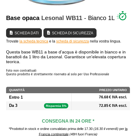
CHI SIAMO?
Base opaca
Lesonal
WB11
- Bianco 1L
SCHEDA DATI
SCHEDA DI SICUREZZA
Trovate
la scheda tecnica
e la
scheda di sicurezza
nella vostra lingua.
Questa base WB11 a base d'acqua è disponibile in bianco e in
barattoli da 1 litro da Lesonal. Garantisce un'elevata copertura
teorica.
Foto non contrattuali
Questo prodotto è strettamente riservato al solo per Uso Professionale
QUANTITÀ
PREZZO UNITARIO
Entro 1
76.68 € IVA escl.
Da 3
72.85 € IVA escl.
Risparmia 5%
CONSEGNA IN 24 ORE *
*Prodotto/i in stock e ordine convalidato prima delle 17.30
(16.30 il venerdì)
per
la
Francia continentale
(48H fuori Francia)