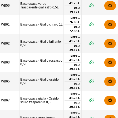
41.23 €
Base opaca verde -
WB56
Trasparente giallastro 0,5L
Da
3
39.17 €
Entro 1
76.68 €
WB61
Base opaca - Giallo chiaro 1L
Da
3
72.85 €
Entro 1
41.23 €
Base opaca - Giallo brillante
WB62
0,5L
Da
3
39.17 €
Entro 1
41.23 €
Base opaca - Giallo rossastro
WB63
0,5L
Da
3
39.17 €
Entro 1
41.23 €
Base opaca - Giallo ossido
WB65
0,5L
Da
3
39.17 €
Entro 1
41.23 €
Base opaca gialla - Ossido
WB67
scuro trasparente 0,5L
Da
3
39.17 €
Entro 1
41.23 €
Base opaca arancione -