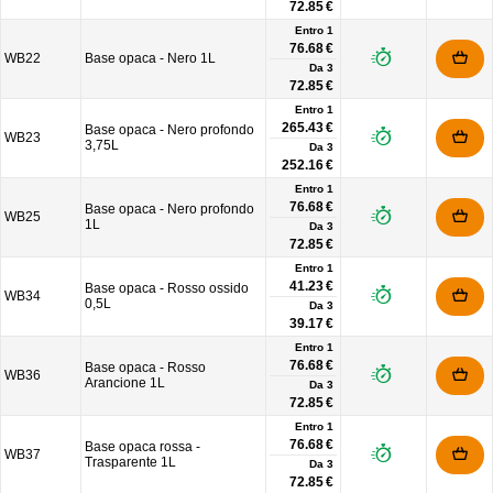
72.85 €
Entro 1
76.68 €
WB22
Base opaca - Nero 1L
Da
3
72.85 €
Entro 1
265.43 €
Base opaca - Nero profondo
WB23
3,75L
Da
3
252.16 €
Entro 1
76.68 €
Base opaca - Nero profondo
WB25
1L
Da
3
72.85 €
Entro 1
41.23 €
Base opaca - Rosso ossido
WB34
0,5L
Da
3
39.17 €
Entro 1
76.68 €
Base opaca - Rosso
WB36
Arancione 1L
Da
3
72.85 €
Entro 1
76.68 €
Base opaca rossa -
WB37
Trasparente 1L
Da
3
72.85 €