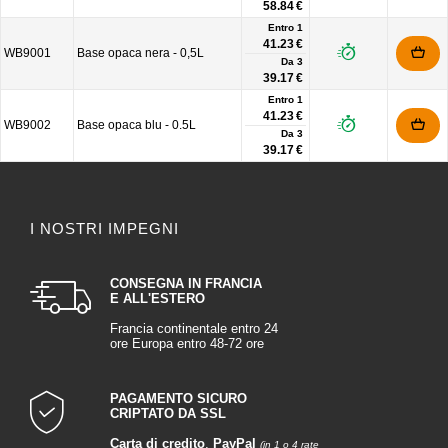
58.84 €
Entro 1
41.23 €
WB9001
Base opaca nera - 0,5L
Da
3
39.17 €
Entro 1
41.23 €
WB9002
Base opaca blu - 0.5L
Da
3
39.17 €
I NOSTRI IMPEGNI
CONSEGNA IN FRANCIA
E ALL'ESTERO
Francia continentale entro 24
ore Europa entro 48-72 ore
PAGAMENTO SICURO
CRIPTATO DA SSL
Carta di credito
,
PayPal
(in 1 o 4 rate