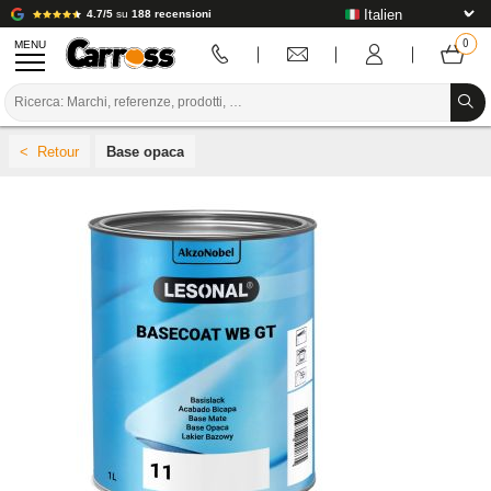
4.7/5
su
188 recensioni
MENU
PROMOZIONI
Base opaca
CODICE COLORE
MARCHE
PREPARAZIONE / VERNICIATURA / RIFINITURA
MATERIALI DI CONSUMO PER LA CARROZZERIA
STRUMENTI PER LA CARROZZERIA
ATTREZZATURE PER CARROZZERIA
INSTALLAZIONE IN LABORATORIO
TUTORIAL E CONSIGLI