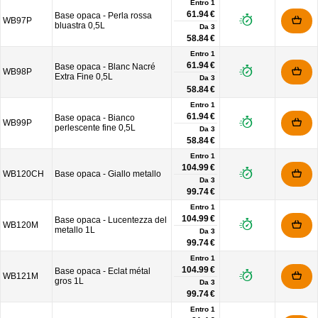
Entro 1
61.94 €
Base opaca - Perla rossa
WB97P
bluastra 0,5L
Da
3
58.84 €
Entro 1
61.94 €
Base opaca - Blanc Nacré
WB98P
Extra Fine 0,5L
Da
3
58.84 €
Entro 1
61.94 €
Base opaca - Bianco
WB99P
perlescente fine 0,5L
Da
3
58.84 €
Entro 1
104.99 €
WB120CH
Base opaca - Giallo metallo
Da
3
99.74 €
Entro 1
104.99 €
Base opaca - Lucentezza del
WB120M
metallo 1L
Da
3
99.74 €
Entro 1
104.99 €
Base opaca - Eclat métal
WB121M
gros 1L
Da
3
99.74 €
Entro 1