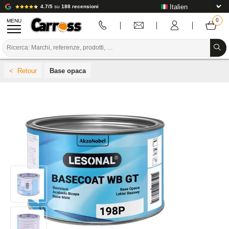
4.7/5
su
188 recensioni
MENU
PROMOZIONI
Base opaca
CODICE COLORE
MARCHE
PREPARAZIONE / VERNICIATURA / RIFINITURA
MATERIALI DI CONSUMO PER LA CARROZZERIA
STRUMENTI PER LA CARROZZERIA
ATTREZZATURE PER CARROZZERIA
INSTALLAZIONE IN LABORATORIO
TUTORIAL E CONSIGLI