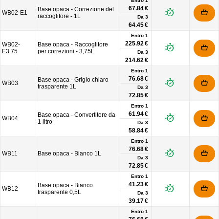
Entro 1
67.84 €
Base opaca - Correzione del
WB02-E1
raccoglitore - 1L
Da
3
64.45 €
Entro 1
225.92 €
WB02-
Base opaca - Raccoglitore
E3.75
per correzioni - 3,75L
Da
3
214.62 €
Entro 1
76.68 €
Base opaca - Grigio chiaro
WB03
trasparente 1L
Da
3
72.85 €
Entro 1
61.94 €
Base opaca - Convertitore da
WB04
1 litro
Da
3
58.84 €
Entro 1
76.68 €
WB11
Base opaca - Bianco 1L
Da
3
72.85 €
Entro 1
41.23 €
Base opaca - Bianco
WB12
trasparente 0,5L
Da
3
39.17 €
Entro 1