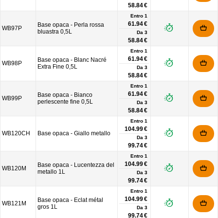
58.84 €
Entro 1
61.94 €
Base opaca - Perla rossa
WB97P
bluastra 0,5L
Da
3
58.84 €
Entro 1
61.94 €
Base opaca - Blanc Nacré
WB98P
Extra Fine 0,5L
Da
3
58.84 €
Entro 1
61.94 €
Base opaca - Bianco
WB99P
perlescente fine 0,5L
Da
3
58.84 €
Entro 1
104.99 €
WB120CH
Base opaca - Giallo metallo
Da
3
99.74 €
Entro 1
104.99 €
Base opaca - Lucentezza del
WB120M
metallo 1L
Da
3
99.74 €
Entro 1
104.99 €
Base opaca - Eclat métal
WB121M
gros 1L
Da
3
99.74 €