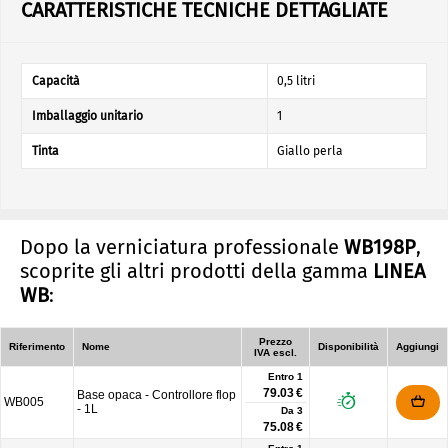
CARATTERISTICHE TECNICHE DETTAGLIATE
Capacità
0,5 litri
Imballaggio unitario
1
Tinta
Giallo perla
Dopo la verniciatura professionale
WB198P
,
scoprite gli altri prodotti della gamma
LINEA
WB
:
Prezzo
Riferimento
Nome
Disponibilità
Aggiungi
IVA escl.
Entro 1
79.03 €
Base opaca - Controllore flop
WB005
- 1L
Da
3
75.08 €