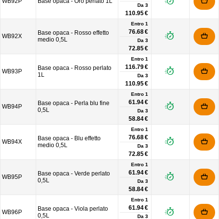
WB92P
Base opaca - Oro perlato 1L
Da
3
110.95 €
Entro 1
76.68 €
Base opaca - Rosso effetto
WB92X
medio 0,5L
Da
3
72.85 €
Entro 1
116.79 €
Base opaca - Rosso perlato
WB93P
1L
Da
3
110.95 €
Entro 1
61.94 €
Base opaca - Perla blu fine
WB94P
0,5L
Da
3
58.84 €
Entro 1
76.68 €
Base opaca - Blu effetto
WB94X
medio 0,5L
Da
3
72.85 €
Entro 1
61.94 €
Base opaca - Verde perlato
WB95P
0,5L
Da
3
58.84 €
Entro 1
61.94 €
Base opaca - Viola perlato
WB96P
0,5L
Da
3