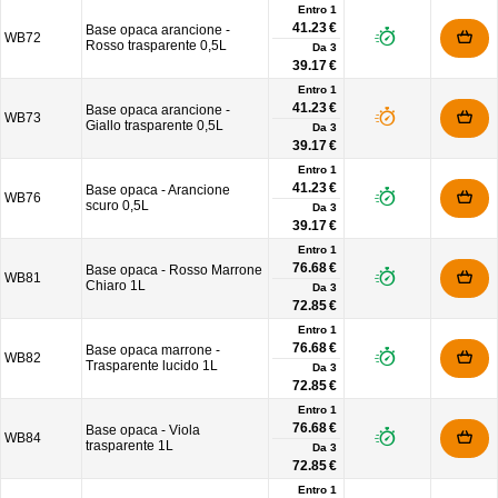
Entro 1
41.23 €
Base opaca arancione -
WB72
Rosso trasparente 0,5L
Da
3
39.17 €
Entro 1
41.23 €
Base opaca arancione -
WB73
Giallo trasparente 0,5L
Da
3
39.17 €
Entro 1
41.23 €
Base opaca - Arancione
WB76
scuro 0,5L
Da
3
39.17 €
Entro 1
76.68 €
Base opaca - Rosso Marrone
WB81
Chiaro 1L
Da
3
72.85 €
Entro 1
76.68 €
Base opaca marrone -
WB82
Trasparente lucido 1L
Da
3
72.85 €
Entro 1
76.68 €
Base opaca - Viola
WB84
trasparente 1L
Da
3
72.85 €
Entro 1