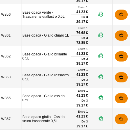
39.17 €
Entro 1
41.23 €
Base opaca verde -
WB56
Trasparente giallastro 0,5L
Da
3
39.17 €
Entro 1
76.68 €
WB61
Base opaca - Giallo chiaro 1L
Da
3
72.85 €
Entro 1
41.23 €
Base opaca - Giallo brillante
WB62
0,5L
Da
3
39.17 €
Entro 1
41.23 €
Base opaca - Giallo rossastro
WB63
0,5L
Da
3
39.17 €
Entro 1
41.23 €
Base opaca - Giallo ossido
WB65
0,5L
Da
3
39.17 €
Entro 1
41.23 €
Base opaca gialla - Ossido
WB67
scuro trasparente 0,5L
Da
3
39.17 €