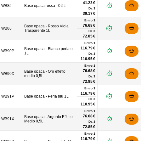
41.23 €
WB85
Base opaca rossa - 0.5L
Da
3
39.17 €
Entro 1
76.68 €
Base opaca - Rosso Viola
WB86
Trasparente 1L
Da
3
72.85 €
Entro 1
116.79 €
Base opaca - Bianco perlato
WB90P
1L
Da
3
110.95 €
Entro 1
76.68 €
Base opaca - Oro effetto
WB90X
medio 0,5L
Da
3
72.85 €
Entro 1
116.79 €
WB91P
Base opaca - Perla blu 1L
Da
3
110.95 €
Entro 1
76.68 €
Base opaca - Argento Effetto
WB91X
Medio 0,5L
Da
3
72.85 €
Entro 1
116.79 €