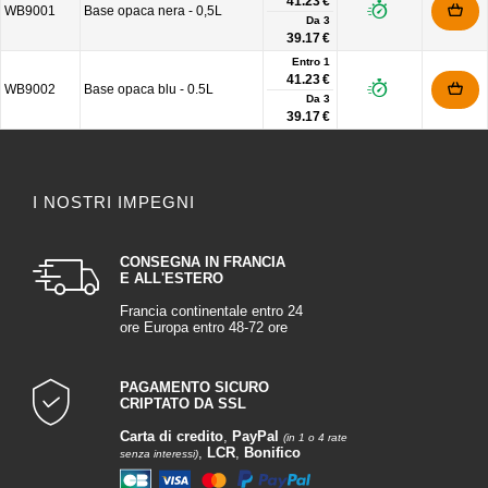
41.23 €
WB9001
Base opaca nera - 0,5L
Da
3
39.17 €
Entro 1
41.23 €
WB9002
Base opaca blu - 0.5L
Da
3
39.17 €
I NOSTRI IMPEGNI
CONSEGNA IN FRANCIA
E ALL'ESTERO
Francia continentale entro 24
ore Europa entro 48-72 ore
PAGAMENTO SICURO
CRIPTATO DA SSL
Carta di credito
,
PayPal
(in 1 o 4 rate
,
LCR
,
Bonifico
senza interessi)