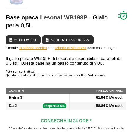
CHI SIAMO?
Base opaca
Lesonal
WB198P
- Giallo
perla 0,5L
SCHEDA DATI
SCHEDA DI SICUREZZA
Trovate
la scheda tecnica
e la
scheda di sicurezza
nella vostra lingua.
Il giallo perlato WB198P di Lesonal è disponibile in barattoli da
0,5 litri. Questa base ha un basso contenuto di VOC.
Foto non contrattuali
Questo prodotto è strettamente riservato al solo per Uso Professionale
QUANTITÀ
PREZZO UNITARIO
Entro 1
61.94 € IVA escl.
Da 3
58.84 € IVA escl.
Risparmia 5%
CONSEGNA IN 24 ORE *
*Prodotto/i in stock e ordine convalidato prima delle 17.30
(16.30 il venerdì)
per
la