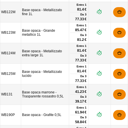
Entro 1
81.4 €
Base opaca - Metallizzato
WB122M
fine 1L
Da
3
77.33 €
Entro 1
85.47 €
Base opaca - Grande
WB123M
metallico 1L
Da
3
81.2 €
Entro 1
81.4 €
Base opaca - Metallizzato
WB124M
extra large 1L
Da
3
77.33 €
Entro 1
81.4 €
Base opaca - Metallizzato
WB125M
lucido
Da
3
77.33 €
Entro 1
41.23 €
Base opaca marrone -
WB131
Trasparente rossastro 0,5L
Da
3
39.17 €
Entro 1
61.94 €
WB190P
Base opaca - Grafite 0,5L
Da
3
58.84 €