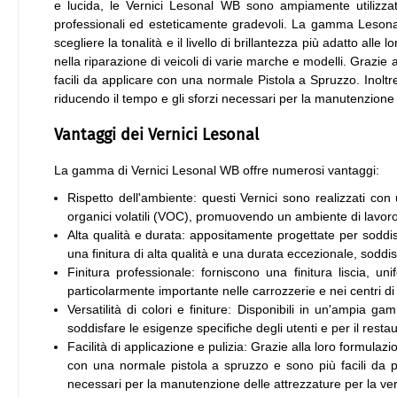
e lucida, le Vernici Lesonal WB sono ampiamente utilizzate 
professionali ed esteticamente gradevoli. La gamma Lesonal 
scegliere la tonalità e il livello di brillantezza più adatto all
nella riparazione di veicoli di varie marche e modelli. Grazi
facili da applicare con una normale Pistola a Spruzzo. Inoltre,
riducendo il tempo e gli sforzi necessari per la manutenzione de
Vantaggi dei Vernici Lesonal
La gamma di Vernici Lesonal WB offre numerosi vantaggi:
Rispetto dell'ambiente: questi Vernici sono realizzati co
organici volatili (VOC), promuovendo un ambiente di lavoro
Alta qualità e durata: appositamente progettate per soddisfa
una finitura di alta qualità e una durata eccezionale, soddis
Finitura professionale: forniscono una finitura liscia, un
particolarmente importante nelle carrozzerie e nei centri di
Versatilità di colori e finiture: Disponibili in un'ampia ga
soddisfare le esigenze specifiche degli utenti e per il restau
Facilità di applicazione e pulizia: Grazie alla loro formula
con una normale pistola a spruzzo e sono più facili da pul
necessari per la manutenzione delle attrezzature per la verni