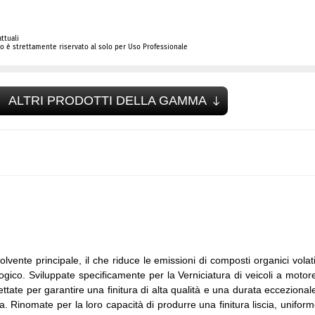
ttuali
 è strettamente riservato al solo per Uso Professionale
ALTRI PRODOTTI DELLA GAMMA
ente principale, il che riduce le emissioni di composti organici volati
ico. Sviluppate specificamente per la Verniciatura di veicoli a motor
gettate per garantire una finitura di alta qualità e una durata eccezional
ca. Rinomate per la loro capacità di produrre una finitura liscia, unifor