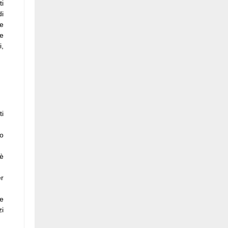
ti
di
 e
te
i,
ti
no
 è
er
re
zi