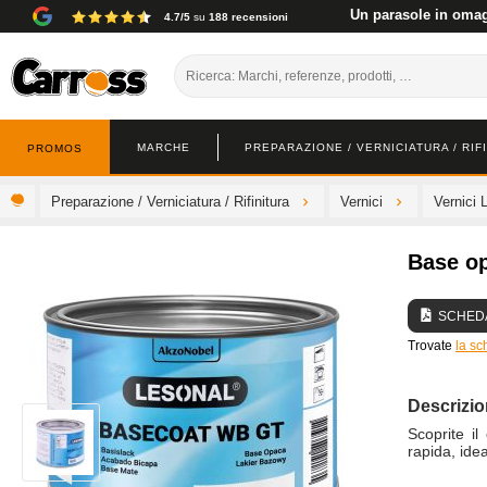
Un parasole in omagg
4.7/5
su
188 recensioni
MARCHE
PREPARAZIONE / VERNICIATURA / RIF
PROMOS
Preparazione / Verniciatura / Rifinitura
Vernici
Vernici 
Base o
SCHEDA
Trovate
la sc
Descrizi
Scoprite i
rapida, idea