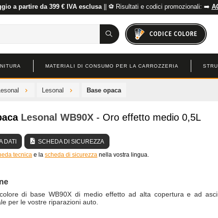
io a partire da 399 € IVA esclusa
|| ⚽ Risultati e codici promozionali: ➡️
A
CODICE COLORE
INITURA
MATERIALI DI CONSUMO PER LA CARROZZERIA
STRU
Lesonal
Lesonal
Base opaca
paca
Lesonal
WB90X
- Oro effetto medio 0,5L
 DATI
SCHEDA DI SICUREZZA
heda tecnica
e la
scheda di sicurezza
nella vostra lingua.
one
l colore di base WB90X di medio effetto ad alta copertura e ad asc
le per le vostre riparazioni auto.