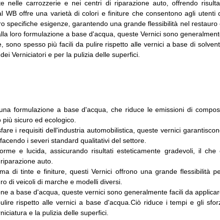
nelle carrozzerie e nei centri di riparazione auto, offrendo risulta
WB offre una varietà di colori e finiture che consentono agli utenti 
e loro specifiche esigenze, garantendo una grande flessibilità nel restauro
e alla loro formulazione a base d'acqua, queste Vernici sono generalmen
 sono spesso più facili da pulire rispetto alle vernici a base di solvent
i Verniciatori e per la pulizia delle superfici.
n una formulazione a base d'acqua, che riduce le emissioni di compos
 più sicuro ed ecologico.
re i requisiti dell'industria automobilistica, queste vernici garantisco
facendo i severi standard qualitativi del settore.
iforme e lucida, assicurando risultati esteticamente gradevoli, il che
 riparazione auto.
mma di tinte e finiture, questi Vernici offrono una grande flessibilità p
ro di veicoli di marche e modelli diversi.
zione a base d'acqua, queste vernici sono generalmente facili da applica
ire rispetto alle vernici a base d'acqua.Ciò riduce i tempi e gli sfor
ciatura e la pulizia delle superfici.