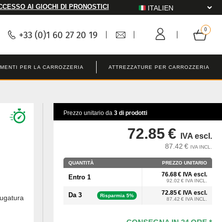
CCESSO AI GIOCHI DI PRONOSTICI
+33 (0)1 60 27 20 19
MENTI PER LA CARROZZERIA
ATTREZZATURE PER CARROZZERIA
Prezzo unitario da
3 di prodotti
72.85 €
IVA escl.
87.42 €
IVA INCL.
QUANTITÀ
PREZZO UNITARIO
76.68 € IVA escl.
Entro 1
92.02 € IVA INCL.
72.85 € IVA escl.
Da 3
Risparmia 5%
iugatura
87.42 € IVA INCL.