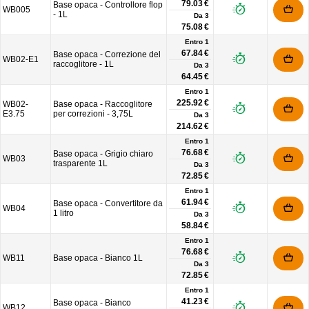
79.03 €
Base opaca - Controllore flop
WB005
- 1L
Da
3
75.08 €
Entro 1
67.84 €
Base opaca - Correzione del
WB02-E1
raccoglitore - 1L
Da
3
64.45 €
Entro 1
225.92 €
WB02-
Base opaca - Raccoglitore
E3.75
per correzioni - 3,75L
Da
3
214.62 €
Entro 1
76.68 €
Base opaca - Grigio chiaro
WB03
trasparente 1L
Da
3
72.85 €
Entro 1
61.94 €
Base opaca - Convertitore da
WB04
1 litro
Da
3
58.84 €
Entro 1
76.68 €
WB11
Base opaca - Bianco 1L
Da
3
72.85 €
Entro 1
41.23 €
Base opaca - Bianco
WB12