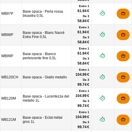
Entro 1
61.94 €
Base opaca - Perla rossa
WB97P
bluastra 0,5L
Da
3
58.84 €
Entro 1
61.94 €
Base opaca - Blanc Nacré
WB98P
Extra Fine 0,5L
Da
3
58.84 €
Entro 1
61.94 €
Base opaca - Bianco
WB99P
perlescente fine 0,5L
Da
3
58.84 €
Entro 1
104.99 €
WB120CH
Base opaca - Giallo metallo
Da
3
99.74 €
Entro 1
104.99 €
Base opaca - Lucentezza del
WB120M
metallo 1L
Da
3
99.74 €
Entro 1
104.99 €
Base opaca - Eclat métal
WB121M
gros 1L
Da
3
99.74 €