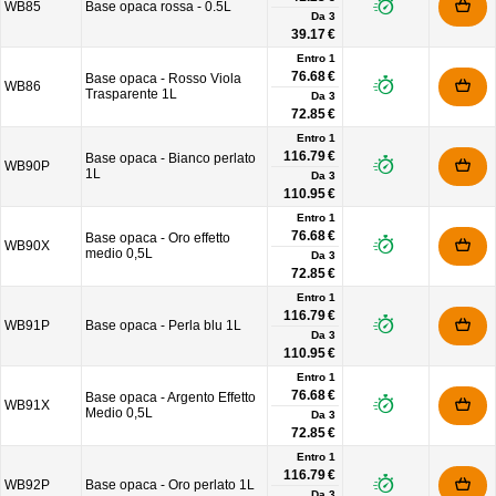
WB85
Base opaca rossa - 0.5L
Da
3
39.17 €
Entro 1
76.68 €
Base opaca - Rosso Viola
WB86
Trasparente 1L
Da
3
72.85 €
Entro 1
116.79 €
Base opaca - Bianco perlato
WB90P
1L
Da
3
110.95 €
Entro 1
76.68 €
Base opaca - Oro effetto
WB90X
medio 0,5L
Da
3
72.85 €
Entro 1
116.79 €
WB91P
Base opaca - Perla blu 1L
Da
3
110.95 €
Entro 1
76.68 €
Base opaca - Argento Effetto
WB91X
Medio 0,5L
Da
3
72.85 €
Entro 1
116.79 €
WB92P
Base opaca - Oro perlato 1L
Da
3