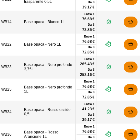
trasparente 0,5L
Da
3
39.17 €
Entro 1
76.68 €
WB14
Base opaca - Bianco 1L
Da
3
72.85 €
Entro 1
76.68 €
WB22
Base opaca - Nero 1L
Da
3
72.85 €
Entro 1
265.43 €
Base opaca - Nero profondo
WB23
3,75L
Da
3
252.16 €
Entro 1
76.68 €
Base opaca - Nero profondo
WB25
1L
Da
3
72.85 €
Entro 1
41.23 €
Base opaca - Rosso ossido
WB34
0,5L
Da
3
39.17 €
Entro 1
76.68 €
Base opaca - Rosso
WB36
Arancione 1L
Da
3