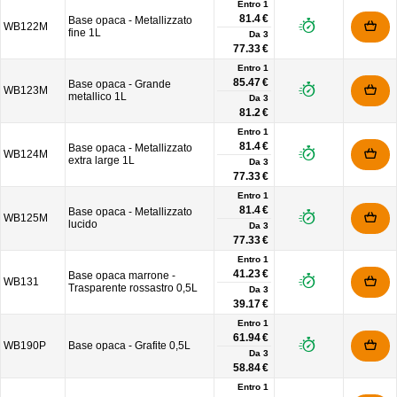
Entro 1
81.4 €
Base opaca - Metallizzato
WB122M
fine 1L
Da
3
77.33 €
Entro 1
85.47 €
Base opaca - Grande
WB123M
metallico 1L
Da
3
81.2 €
Entro 1
81.4 €
Base opaca - Metallizzato
WB124M
extra large 1L
Da
3
77.33 €
Entro 1
81.4 €
Base opaca - Metallizzato
WB125M
lucido
Da
3
77.33 €
Entro 1
41.23 €
Base opaca marrone -
WB131
Trasparente rossastro 0,5L
Da
3
39.17 €
Entro 1
61.94 €
WB190P
Base opaca - Grafite 0,5L
Da
3
58.84 €
Entro 1