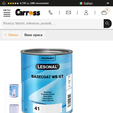
4.7/5
su
188 recensioni
MENU
PROMOZIONI
Base opaca
CODICE COLORE
MARCHE
PREPARAZIONE / VERNICIATURA / RIFINITURA
MATERIALI DI CONSUMO PER LA CARROZZERIA
STRUMENTI PER LA CARROZZERIA
ATTREZZATURE PER CARROZZERIA
INSTALLAZIONE IN LABORATORIO
TUTORIAL E CONSIGLI