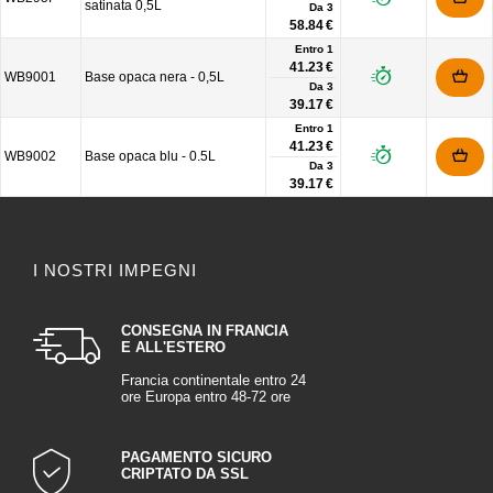
satinata 0,5L
Da
3
58.84 €
Entro 1
41.23 €
WB9001
Base opaca nera - 0,5L
Da
3
39.17 €
Entro 1
41.23 €
WB9002
Base opaca blu - 0.5L
Da
3
39.17 €
I NOSTRI IMPEGNI
CONSEGNA IN FRANCIA
E ALL'ESTERO
Francia continentale entro 24
ore Europa entro 48-72 ore
PAGAMENTO SICURO
CRIPTATO DA SSL