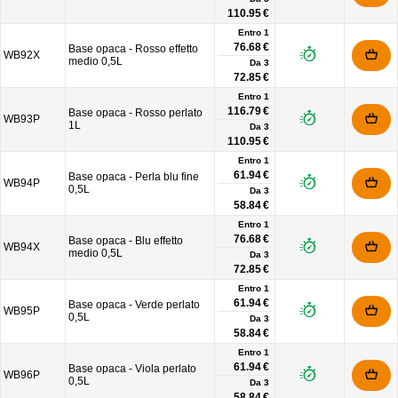
110.95 €
Entro 1
76.68 €
Base opaca - Rosso effetto
WB92X
medio 0,5L
Da
3
72.85 €
Entro 1
116.79 €
Base opaca - Rosso perlato
WB93P
1L
Da
3
110.95 €
Entro 1
61.94 €
Base opaca - Perla blu fine
WB94P
0,5L
Da
3
58.84 €
Entro 1
76.68 €
Base opaca - Blu effetto
WB94X
medio 0,5L
Da
3
72.85 €
Entro 1
61.94 €
Base opaca - Verde perlato
WB95P
0,5L
Da
3
58.84 €
Entro 1
61.94 €
Base opaca - Viola perlato
WB96P
0,5L
Da
3
58.84 €