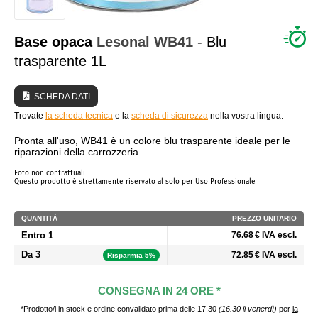
CHI SIAMO?
Base opaca
Lesonal
WB41
- Blu
trasparente 1L
SCHEDA DATI
Trovate
la scheda tecnica
e la
scheda di sicurezza
nella vostra lingua.
Pronta all'uso, WB41 è un colore blu trasparente ideale per le
riparazioni della carrozzeria.
Foto non contrattuali
Questo prodotto è strettamente riservato al solo per Uso Professionale
QUANTITÀ
PREZZO UNITARIO
Entro 1
76.68 € IVA escl.
Da 3
72.85 € IVA escl.
Risparmia 5%
CONSEGNA IN 24 ORE *
*Prodotto/i in stock e ordine convalidato prima delle 17.30
(16.30 il venerdì)
per
la