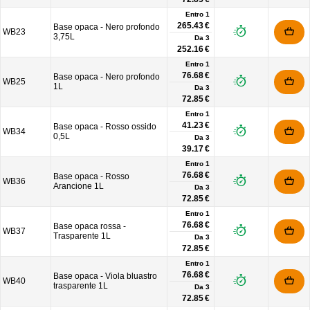
Entro 1
265.43 €
Base opaca - Nero profondo
WB23
3,75L
Da
3
252.16 €
Entro 1
76.68 €
Base opaca - Nero profondo
WB25
1L
Da
3
72.85 €
Entro 1
41.23 €
Base opaca - Rosso ossido
WB34
0,5L
Da
3
39.17 €
Entro 1
76.68 €
Base opaca - Rosso
WB36
Arancione 1L
Da
3
72.85 €
Entro 1
76.68 €
Base opaca rossa -
WB37
Trasparente 1L
Da
3
72.85 €
Entro 1
76.68 €
Base opaca - Viola bluastro
WB40
trasparente 1L
Da
3
72.85 €