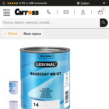
4.7/5
su
188 recensioni
MENU
PROMOZIONI
Base opaca
CODICE COLORE
MARCHE
PREPARAZIONE / VERNICIATURA / RIFINITURA
MATERIALI DI CONSUMO PER LA CARROZZERIA
STRUMENTI PER LA CARROZZERIA
ATTREZZATURE PER CARROZZERIA
INSTALLAZIONE IN LABORATORIO
TUTORIAL E CONSIGLI