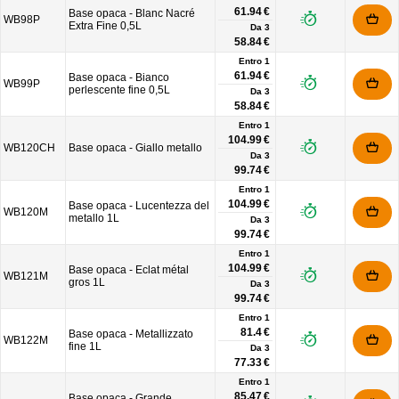
61.94 €
Base opaca - Blanc Nacré
WB98P
Extra Fine 0,5L
Da
3
58.84 €
Entro 1
61.94 €
Base opaca - Bianco
WB99P
perlescente fine 0,5L
Da
3
58.84 €
Entro 1
104.99 €
WB120CH
Base opaca - Giallo metallo
Da
3
99.74 €
Entro 1
104.99 €
Base opaca - Lucentezza del
WB120M
metallo 1L
Da
3
99.74 €
Entro 1
104.99 €
Base opaca - Eclat métal
WB121M
gros 1L
Da
3
99.74 €
Entro 1
81.4 €
Base opaca - Metallizzato
WB122M
fine 1L
Da
3
77.33 €
Entro 1
85.47 €
Base opaca - Grande