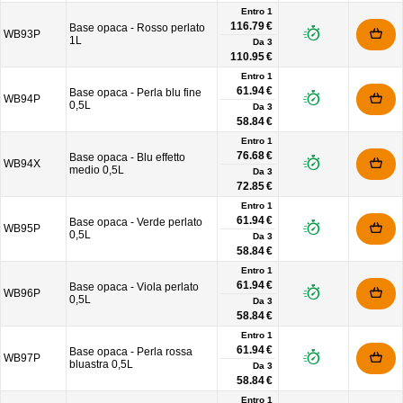
Entro 1
116.79 €
Base opaca - Rosso perlato
WB93P
1L
Da
3
110.95 €
Entro 1
61.94 €
Base opaca - Perla blu fine
WB94P
0,5L
Da
3
58.84 €
Entro 1
76.68 €
Base opaca - Blu effetto
WB94X
medio 0,5L
Da
3
72.85 €
Entro 1
61.94 €
Base opaca - Verde perlato
WB95P
0,5L
Da
3
58.84 €
Entro 1
61.94 €
Base opaca - Viola perlato
WB96P
0,5L
Da
3
58.84 €
Entro 1
61.94 €
Base opaca - Perla rossa
WB97P
bluastra 0,5L
Da
3
58.84 €
Entro 1