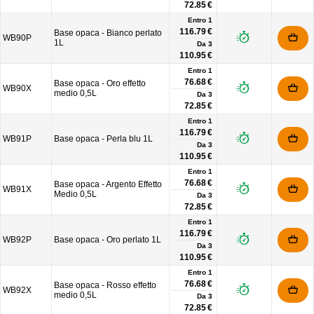
72.85 €
Entro 1
116.79 €
Base opaca - Bianco perlato
WB90P
1L
Da
3
110.95 €
Entro 1
76.68 €
Base opaca - Oro effetto
WB90X
medio 0,5L
Da
3
72.85 €
Entro 1
116.79 €
WB91P
Base opaca - Perla blu 1L
Da
3
110.95 €
Entro 1
76.68 €
Base opaca - Argento Effetto
WB91X
Medio 0,5L
Da
3
72.85 €
Entro 1
116.79 €
WB92P
Base opaca - Oro perlato 1L
Da
3
110.95 €
Entro 1
76.68 €
Base opaca - Rosso effetto
WB92X
medio 0,5L
Da
3
72.85 €