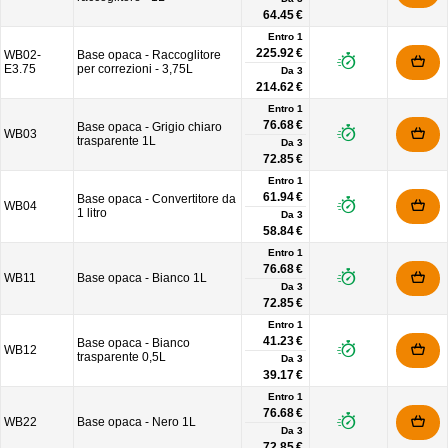
64.45 €
Entro 1
225.92 €
WB02-
Base opaca - Raccoglitore
E3.75
per correzioni - 3,75L
Da
3
214.62 €
Entro 1
76.68 €
Base opaca - Grigio chiaro
WB03
trasparente 1L
Da
3
72.85 €
Entro 1
61.94 €
Base opaca - Convertitore da
WB04
1 litro
Da
3
58.84 €
Entro 1
76.68 €
WB11
Base opaca - Bianco 1L
Da
3
72.85 €
Entro 1
41.23 €
Base opaca - Bianco
WB12
trasparente 0,5L
Da
3
39.17 €
Entro 1
76.68 €
WB22
Base opaca - Nero 1L
Da
3
72.85 €