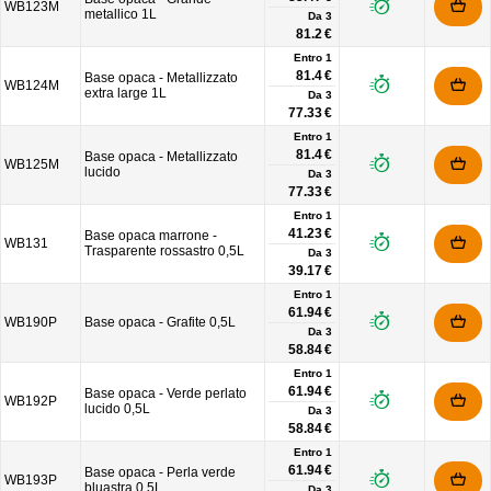
WB123M
metallico 1L
Da
3
81.2 €
Entro 1
81.4 €
Base opaca - Metallizzato
WB124M
extra large 1L
Da
3
77.33 €
Entro 1
81.4 €
Base opaca - Metallizzato
WB125M
lucido
Da
3
77.33 €
Entro 1
41.23 €
Base opaca marrone -
WB131
Trasparente rossastro 0,5L
Da
3
39.17 €
Entro 1
61.94 €
WB190P
Base opaca - Grafite 0,5L
Da
3
58.84 €
Entro 1
61.94 €
Base opaca - Verde perlato
WB192P
lucido 0,5L
Da
3
58.84 €
Entro 1
61.94 €
Base opaca - Perla verde
WB193P
bluastra 0,5L
Da
3