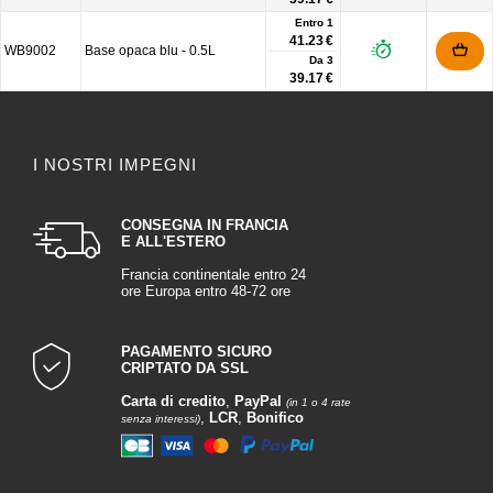
Entro 1
41.23 €
WB9002
Base opaca blu - 0.5L
Da
3
39.17 €
I NOSTRI IMPEGNI
CONSEGNA IN FRANCIA
E ALL'ESTERO
Francia continentale entro 24
ore Europa entro 48-72 ore
PAGAMENTO SICURO
CRIPTATO DA SSL
Carta di credito
,
PayPal
(in 1 o 4 rate
,
LCR
,
Bonifico
senza interessi)