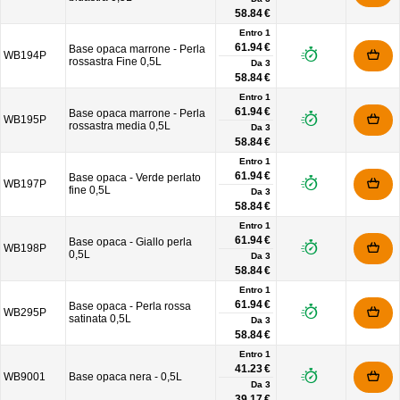
58.84 €
Entro 1
61.94 €
Base opaca marrone - Perla
WB194P
rossastra Fine 0,5L
Da
3
58.84 €
Entro 1
61.94 €
Base opaca marrone - Perla
WB195P
rossastra media 0,5L
Da
3
58.84 €
Entro 1
61.94 €
Base opaca - Verde perlato
WB197P
fine 0,5L
Da
3
58.84 €
Entro 1
61.94 €
Base opaca - Giallo perla
WB198P
0,5L
Da
3
58.84 €
Entro 1
61.94 €
Base opaca - Perla rossa
WB295P
satinata 0,5L
Da
3
58.84 €
Entro 1
41.23 €
WB9001
Base opaca nera - 0,5L
Da
3
39.17 €