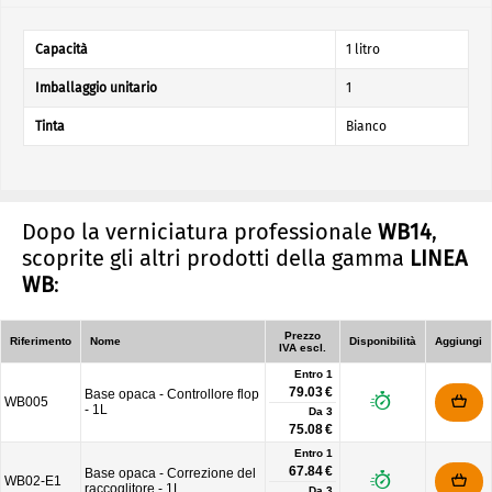
Capacità
1 litro
Imballaggio unitario
1
Tinta
Bianco
Dopo la verniciatura professionale
WB14
,
scoprite gli altri prodotti della gamma
LINEA
WB
:
Prezzo
Riferimento
Nome
Disponibilità
Aggiungi
IVA escl.
Entro 1
79.03 €
Base opaca - Controllore flop
WB005
- 1L
Da
3
75.08 €
Entro 1
67.84 €
Base opaca - Correzione del
WB02-E1
raccoglitore - 1L
Da
3