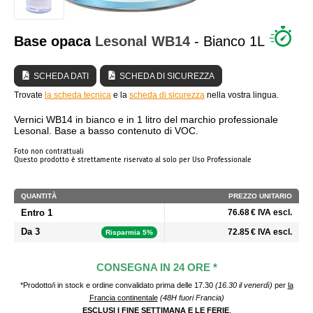
CHI SIAMO?
Base opaca
Lesonal
WB14
- Bianco 1L
SCHEDA DATI
SCHEDA DI SICUREZZA
Trovate
la scheda tecnica
e la
scheda di sicurezza
nella vostra lingua.
Vernici WB14 in bianco e in 1 litro del marchio professionale
Lesonal. Base a basso contenuto di VOC.
Foto non contrattuali
Questo prodotto è strettamente riservato al solo per Uso Professionale
QUANTITÀ
PREZZO UNITARIO
Entro 1
76.68 € IVA escl.
Da 3
72.85 € IVA escl.
Risparmia 5%
CONSEGNA IN 24 ORE *
*Prodotto/i in stock e ordine convalidato prima delle 17.30
(16.30 il venerdì)
per
la
Francia continentale
(48H fuori Francia)
ESCLUSI I FINE SETTIMANA E LE FERIE
.