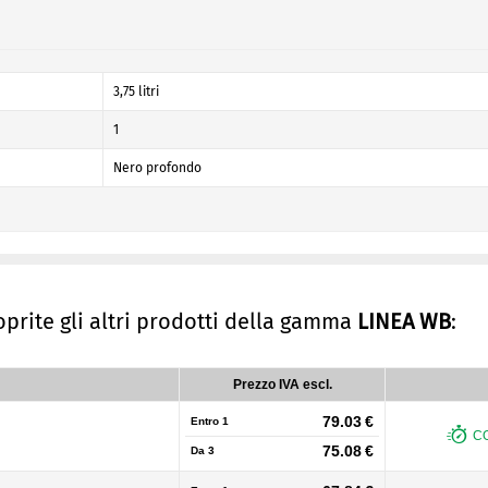
3,75 litri
1
Nero profondo
coprite gli altri prodotti della gamma
LINEA WB
:
Prezzo IVA escl.
79.03 €
Entro 1
CO
75.08 €
Da
3