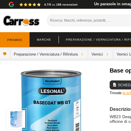
Un parasole in omagg
4.7/5
su
188 recensioni
MARCHE
PREPARAZIONE / VERNICIATURA / RIF
PROMOS
Preparazione / Verniciatura / Rifinitura
Vernici
Vernici 
Base o
SCHEDA
Trovate
la sc
Descrizi
WB23 Deep B
officine di 