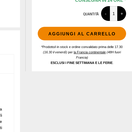
CONSEGNA IN 24 ORE *
QUANTITÀ
AGGIUNGI AL CARRELLO
*Prodotto/i in stock e ordine convalidato prima delle 17.30
(16.30 il venerdì)
per
la Francia continentale
(48H fuori
Francia)
ESCLUSI I FINE SETTIMANA E LE FERIE
.
ma
li
he
ti