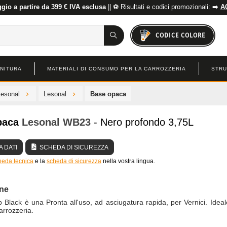
io a partire da 399 € IVA esclusa
|| ⚽ Risultati e codici promozionali: ➡️
A
CODICE COLORE
INITURA
MATERIALI DI CONSUMO PER LA CARROZZERIA
STRU
Lesonal
Lesonal
Base opaca
paca
Lesonal
WB23
- Nero profondo 3,75L
 DATI
SCHEDA DI SICUREZZA
heda tecnica
e la
scheda di sicurezza
nella vostra lingua.
one
lack è una Pronta all'uso, ad asciugatura rapida, per Vernici. Ideal
carrozzeria.