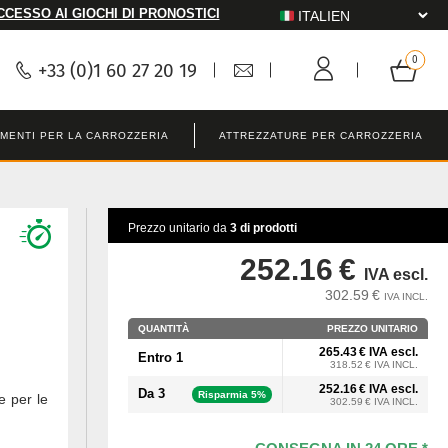
CCESSO AI GIOCHI DI PRONOSTICI
+33 (0)1 60 27 20 19
MENTI PER LA CARROZZERIA
ATTREZZATURE PER CARROZZERIA
Prezzo unitario da
3 di prodotti
252.16 €
IVA escl.
302.59 €
IVA INCL.
QUANTITÀ
PREZZO UNITARIO
265.43 € IVA escl.
Entro 1
318.52 € IVA INCL.
252.16 € IVA escl.
Da 3
Risparmia 5%
e per le
302.59 € IVA INCL.