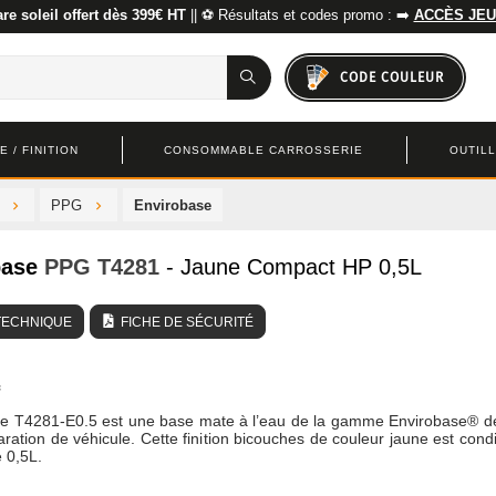
re soleil offert dès 399€ HT
|| ⚽ Résultats et codes promo : ➡️
ACCÈS JEU
CODE COULEUR
 / FINITION
CONSOMMABLE CARROSSERIE
OUTIL
PPG
Envirobase
base
PPG
T4281
- Jaune Compact HP 0,5L
TECHNIQUE
FICHE DE SÉCURITÉ
ce T4281-E0.5 est une base mate à l’eau de la gamme Envirobase® 
aration de véhicule. Cette finition bicouches de couleur jaune est cond
 0,5L.