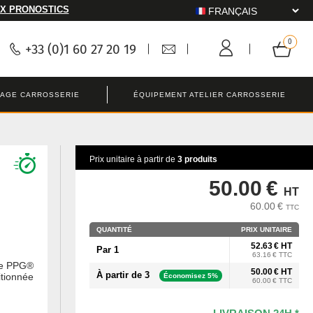
X PRONOSTICS
+33 (0)1 60 27 20 19
LAGE CARROSSERIE
ÉQUIPEMENT ATELIER CARROSSERIE
Prix unitaire à partir de
3 produits
50.00 €
HT
60.00 €
TTC
QUANTITÉ
PRIX UNITAIRE
52.63 € HT
Par 1
63.16 € TTC
de PPG®
50.00 € HT
À partir de 3
itionnée
Économisez 5%
60.00 € TTC