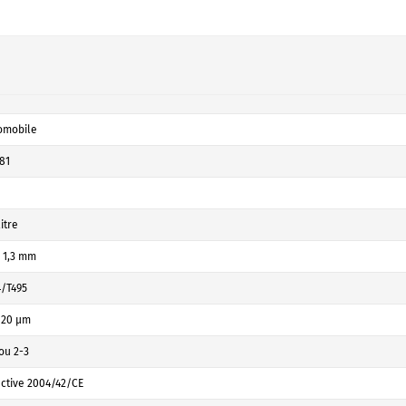
omobile
81
litre
- 1,3 mm
4/T495
- 20 µm
ou 2-3
ective 2004/42/CE