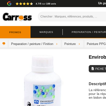
Un pa
4.7/5
sur
188 avis
MARQUES
PREPARATION / PEINTURE
PROMOS
Preparation / peinture / Finition
Peinture
Peinture PPG
Enviro
FICHE 
Descriptif
La référen
pour la rép
en bidon de