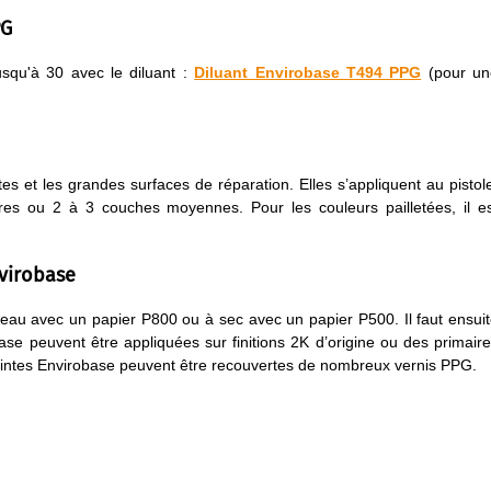
PG
squ'à 30 avec le diluant :
Diluant Envirobase T494 PPG
(pour un
s et les grandes surfaces de réparation. Elles s’appliquent au pistol
s ou 2 à 3 couches moyennes. Pour les couleurs pailletées, il es
virobase
 l’eau avec un papier P800 ou à sec avec un papier P500. Il faut ensui
se peuvent être appliquées sur finitions 2K d’origine ou des primair
intes Envirobase peuvent être recouvertes de nombreux vernis PPG.