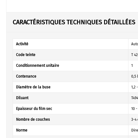
CARACTÉRISTIQUES TECHNIQUES DÉTAILLÉES
Activité
Aut
Code teinte
T 42
Conditionnement unitaire
1
Contenance
0,5 
Diamètre de la buse
1,2 
Diluant
T49
Epaisseur du film sec
10 
Nombre de couches
3-4 
Norme
Dir