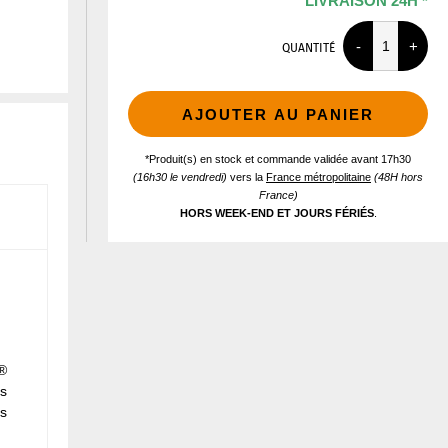
LIVRAISON 24H *
QUANTITÉ
AJOUTER AU PANIER
*Produit(s) en stock et commande validée avant 17h30
(16h30 le vendredi)
vers la
France métropolitaine
(48H hors
France)
HORS WEEK-END ET JOURS FÉRIÉS
.
e®
es
ts