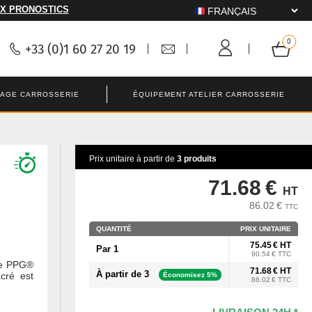
X PRONOSTICS
+33 (0)1 60 27 20 19
LAGE CARROSSERIE
ÉQUIPEMENT ATELIER CARROSSERIE
Prix unitaire à partir de
3 produits
71.68 €
HT
86.02 €
TTC
QUANTITÉ
PRIX UNITAIRE
75.45 € HT
Par 1
90.54 € TTC
de PPG®
71.68 € HT
À partir de 3
acré est
Économisez 5%
86.02 € TTC