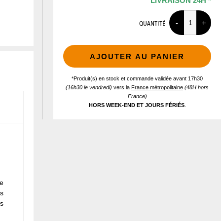
LIVRAISON 24H *
QUANTITÉ
AJOUTER AU PANIER
*Produit(s) en stock et commande validée avant 17h30
(16h30 le vendredi)
vers la
France métropolitaine
(48H hors
France)
HORS WEEK-END ET JOURS FÉRIÉS
.
se
es
ts