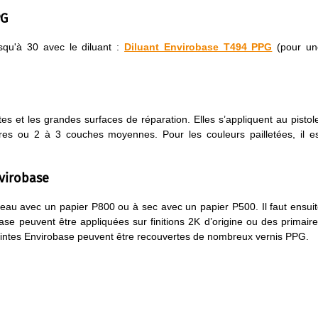
PG
qu'à 30 avec le diluant :
Diluant Envirobase T494 PPG
(pour un
s et les grandes surfaces de réparation. Elles s’appliquent au pistol
s ou 2 à 3 couches moyennes. Pour les couleurs pailletées, il es
virobase
 l’eau avec un papier P800 ou à sec avec un papier P500. Il faut ensui
se peuvent être appliquées sur finitions 2K d’origine ou des primair
intes Envirobase peuvent être recouvertes de nombreux vernis PPG.