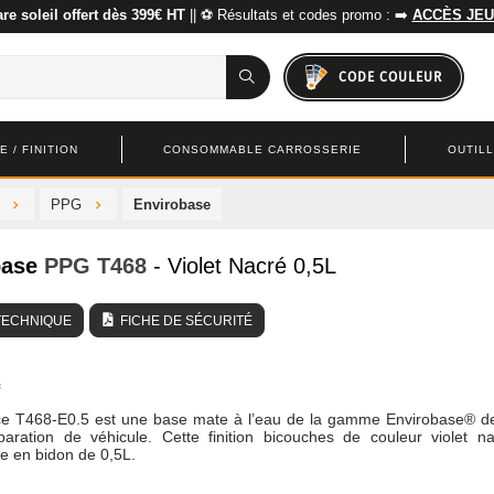
re soleil offert dès 399€ HT
|| ⚽ Résultats et codes promo : ➡️
ACCÈS JEU
CODE COULEUR
 / FINITION
CONSOMMABLE CARROSSERIE
OUTIL
PPG
Envirobase
base
PPG
T468
- Violet Nacré 0,5L
TECHNIQUE
FICHE DE SÉCURITÉ
ce T468-E0.5 est une base mate à l’eau de la gamme Envirobase® 
paration de véhicule. Cette finition bicouches de couleur violet n
e en bidon de 0,5L.