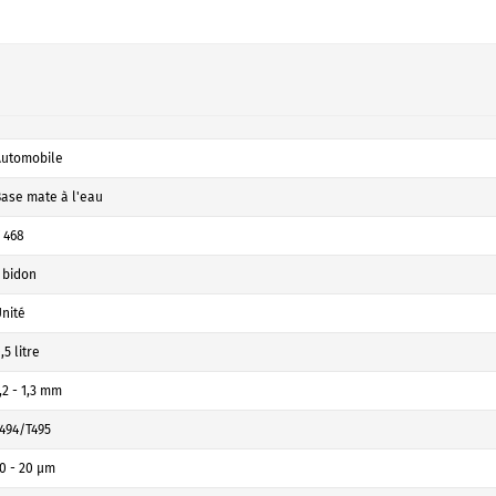
Automobile
ase mate à l'eau
 468
 bidon
nité
,5 litre
,2 - 1,3 mm
494/T495
0 - 20 µm