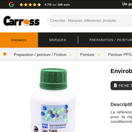
Un pa
4.7/5
sur
188 avis
MARQUES
PREPARATION / PEINTURE
PROMOS
Preparation / peinture / Finition
Peinture
Peinture PPG
Enviro
FICHE 
Descriptif
La référen
pour la ré
conditionné