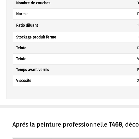
Nombre de couches
3
Norme
D
1
Ratio diluant
Stockage produit ferme
Teinte
Teinte
V
Temps avant vernis
E
Viscosite
2
Après la peinture professionnelle
T468
, déc