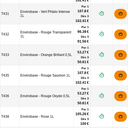
102.41 €
Par 1
107.8 €
Envirobase - Vert Phtalo Intense
T431
1L
Dès
3
102.41 €
Par 1
96.38 €
Envirobase - Rouge Transparent
T432
1L
Dès
3
91.56 €
Par 1
53.27 €
T433
Envirobase - Orange Brillant 0,5L
Dès
3
50.61 €
Par 1
107.8 €
T435
Envirobase - Rouge Saumon 1L
Dès
3
102.41 €
Par 1
53.27 €
T436
Envirobase - Rouge Oxyde 0,5L
Dès
3
50.61 €
Par 1
105.26 €
T438
Envirobase - Rose 1L
Dès
3
100 €