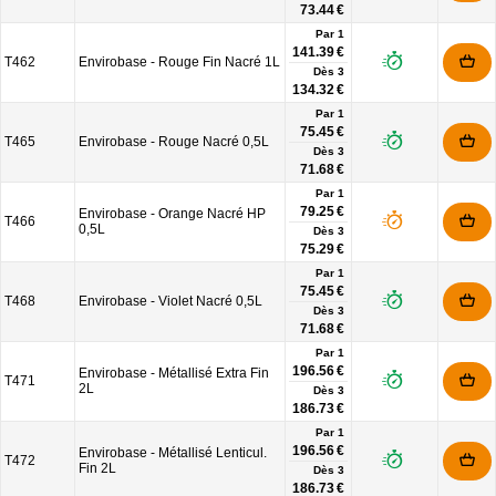
73.44 €
Par 1
141.39 €
T462
Envirobase - Rouge Fin Nacré 1L
Dès
3
134.32 €
Par 1
75.45 €
T465
Envirobase - Rouge Nacré 0,5L
Dès
3
71.68 €
Par 1
79.25 €
Envirobase - Orange Nacré HP
T466
0,5L
Dès
3
75.29 €
Par 1
75.45 €
T468
Envirobase - Violet Nacré 0,5L
Dès
3
71.68 €
Par 1
196.56 €
Envirobase - Métallisé Extra Fin
T471
2L
Dès
3
186.73 €
Par 1
196.56 €
Envirobase - Métallisé Lenticul.
T472
Fin 2L
Dès
3
186.73 €