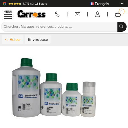
4.7/5
sur
188 avis
MENU
PROMOTIONS
Envirobase
CODE COULEUR
MARQUES
PREPARATION / PEINTURE / FINITION
CONSOMMABLE CARROSSERIE
OUTILLAGE CARROSSERIE
ÉQUIPEMENT ATELIER CARROSSERIE
INSTALLATION LABO
TUTORIEL & CONSEILS