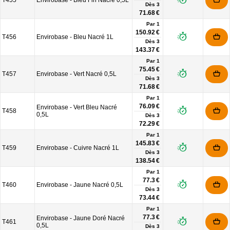
T455
Envirobase - Bleu Fin Nacré 0,5L
Dès
3
71.68 €
Par 1
150.92 €
T456
Envirobase - Bleu Nacré 1L
Dès
3
143.37 €
Par 1
75.45 €
T457
Envirobase - Vert Nacré 0,5L
Dès
3
71.68 €
Par 1
76.09 €
Envirobase - Vert Bleu Nacré
T458
0,5L
Dès
3
72.29 €
Par 1
145.83 €
T459
Envirobase - Cuivre Nacré 1L
Dès
3
138.54 €
Par 1
77.3 €
T460
Envirobase - Jaune Nacré 0,5L
Dès
3
73.44 €
Par 1
77.3 €
Envirobase - Jaune Doré Nacré
T461
0,5L
Dès
3