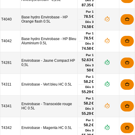
Dès
3
87.35 €
Par 1
78.5 €
Base hydro Envirobase - HP
T4040
Orange flash 0.5L
Dès
3
74.58 €
Par 1
78.5 €
Base hydro Envirobase - HP Bleu
T4042
Aluminium 0.5L
Dès
3
74.58 €
Par 1
52.63 €
Envirobase - Jaune Compact HP
T4281
0,5L
Dès
3
50 €
Par 1
58.2 €
T4311
Envirobase - Vert bleu HC 0.5L
Dès
3
55.29 €
Par 1
58.2 €
Envirobase - Transoxide rouge
T4341
HC 0.5L
Dès
3
55.29 €
Par 1
58.2 €
T4342
Envirobase - Magenta HC 0.5L
Dès
3