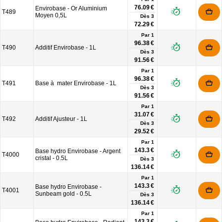
76.09 €
Envirobase - Or Aluminium
T489
Moyen 0,5L
Dès
3
72.29 €
Par 1
96.38 €
T490
Additif Envirobase - 1L
Dès
3
91.56 €
Par 1
96.38 €
T491
Base à mater Envirobase - 1L
Dès
3
91.56 €
Par 1
31.07 €
T492
Additif Ajusteur - 1L
Dès
3
29.52 €
Par 1
143.3 €
Base hydro Envirobase - Argent
T4000
cristal - 0.5L
Dès
3
136.14 €
Par 1
143.3 €
Base hydro Envirobase -
T4001
Sunbeam gold - 0.5L
Dès
3
136.14 €
Par 1
143.3 €