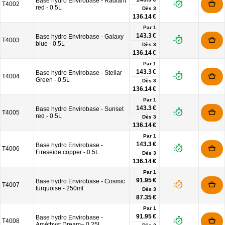
Base hydro Envirobase - Radiant
T4002
red - 0.5L
Dès
3
136.14 €
Par 1
143.3 €
Base hydro Envirobase - Galaxy
T4003
blue - 0.5L
Dès
3
136.14 €
Par 1
143.3 €
Base hydro Envirobase - Stellar
T4004
Green - 0.5L
Dès
3
136.14 €
Par 1
143.3 €
Base hydro Envirobase - Sunset
T4005
red - 0.5L
Dès
3
136.14 €
Par 1
143.3 €
Base hydro Envirobase -
T4006
Fireseide copper - 0.5L
Dès
3
136.14 €
Par 1
91.95 €
Base hydro Envirobase - Cosmic
T4007
turquoise - 250ml
Dès
3
87.35 €
Par 1
91.95 €
Base hydro Envirobase -
T4008
Améthyst Dream– 0,25L