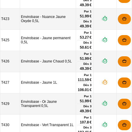
Dès
3
49.39 €
Par 1
51.99 €
Envirobase - Nuance Jaune
T423
Oxyde 0,5L
Dès
3
49.39 €
Par 1
53.27 €
Envirobase - Jaune permanent
T425
0,5L
Dès
3
50.61 €
Par 1
51.99 €
T426
Envirobase - Jaune Chaud 0,5L
Dès
3
49.39 €
Par 1
111.59 €
T427
Envirobase - Jaune 1L
Dès
3
106.01 €
Par 1
51.99 €
Envirobase - Or Jaune
T429
Transparent 0,5L
Dès
3
49.39 €
Par 1
107.8 €
T430
Envirobase - Vert Transparent 1L
Dès
3