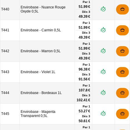
Par 1
51.99 €
Envirobase - Nuance Rouge
T440
Oxyde 0,5L
Dès
3
49.39 €
Par 1
51.99 €
T441
Envirobase - Carmin 0,5L
Dès
3
49.39 €
Par 1
51.99 €
T442
Envirobase - Marron 0,5L
Dès
3
49.39 €
Par 1
96.38 €
T443
Envirobase - Violet 1L
Dès
3
91.56 €
Par 1
107.8 €
T444
Envirobase - Bordeaux 1L
Dès
3
102.41 €
Par 1
53.27 €
Envirobase - Magenta
T445
Transparent 0,5L
Dès
3
50.61 €
Par 1