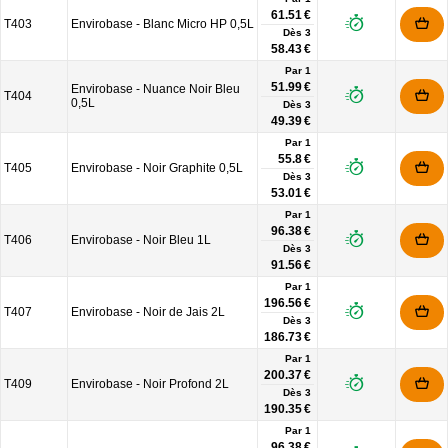
61.51 €
T403
Envirobase - Blanc Micro HP 0,5L
Dès
3
58.43 €
Par 1
51.99 €
Envirobase - Nuance Noir Bleu
T404
0,5L
Dès
3
49.39 €
Par 1
55.8 €
T405
Envirobase - Noir Graphite 0,5L
Dès
3
53.01 €
Par 1
96.38 €
T406
Envirobase - Noir Bleu 1L
Dès
3
91.56 €
Par 1
196.56 €
T407
Envirobase - Noir de Jais 2L
Dès
3
186.73 €
Par 1
200.37 €
T409
Envirobase - Noir Profond 2L
Dès
3
190.35 €
Par 1
96.38 €