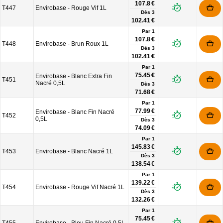
107.8 €
T447
Envirobase - Rouge Vif 1L
Dès
3
102.41 €
Par 1
107.8 €
T448
Envirobase - Brun Roux 1L
Dès
3
102.41 €
Par 1
75.45 €
Envirobase - Blanc Extra Fin
T451
Nacré 0,5L
Dès
3
71.68 €
Par 1
77.99 €
Envirobase - Blanc Fin Nacré
T452
0,5L
Dès
3
74.09 €
Par 1
145.83 €
T453
Envirobase - Blanc Nacré 1L
Dès
3
138.54 €
Par 1
139.22 €
T454
Envirobase - Rouge Vif Nacré 1L
Dès
3
132.26 €
Par 1
75.45 €