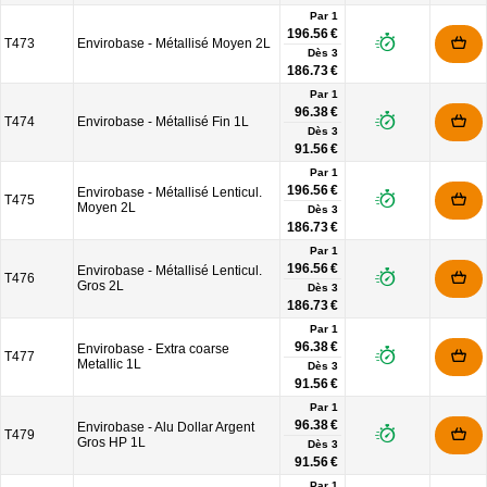
Par 1
196.56 €
T473
Envirobase - Métallisé Moyen 2L
Dès
3
186.73 €
Par 1
96.38 €
T474
Envirobase - Métallisé Fin 1L
Dès
3
91.56 €
Par 1
196.56 €
Envirobase - Métallisé Lenticul.
T475
Moyen 2L
Dès
3
186.73 €
Par 1
196.56 €
Envirobase - Métallisé Lenticul.
T476
Gros 2L
Dès
3
186.73 €
Par 1
96.38 €
Envirobase - Extra coarse
T477
Metallic 1L
Dès
3
91.56 €
Par 1
96.38 €
Envirobase - Alu Dollar Argent
T479
Gros HP 1L
Dès
3
91.56 €
Par 1