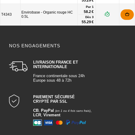
55.29 €
Par 1
58.2 €
Envirobase - Organic rouge HC
T4343
0.5L
Dès
3
55.29 €
NOS ENGAGEMENTS
LIVRAISON FRANCE ET
INTERNATIONALE
France continentale sous 24h
Europe sous 48 à 72h
PAIEMENT SÉCURISÉ
CRYPTÉ PAR SSL
CB
,
PayPal
,
(en 1 ou 4 fois sans frais)
LCR
,
Virement