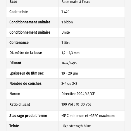
Base
Base mate à l'eau
Code teinte
T 420
Conditionnement unitaire
1 bidon
Conditionnement unitaire
Unité
Contenance
1 litre
Diamètre de la buse
1,2 - 1,3 mm
Diluant
T494/T495
Epaisseur du film sec
10 - 20 µm
Nombre de couches
3-4 ou 2-3
Norme
Directive 2004/42/CE
100 Vol : 10  30 Vol
Ratio diluant
Stockage produit ferme
+5°C minimum et +35°C maximum
Teinte
High strength blue