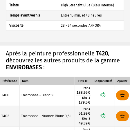
Teinte
High Strenght Blue (Bleu Intense)
Temps avant vernis
Entre 15 min. et 48 heures
Viscosite
28 - 34 secondes AFNOR4
Après la peinture professionnelle
T420
,
découvrez les autres produits de la gamme
ENVIROBASES
:
Référence
Nom
Prix HT
Disponibilité
Ajouter
Par 1
188.95 €
T400
Envirobase - Blanc 2L
Dès
3
179.5 €
Par 1
51.99 €
T402
Envirobase - Nuance Blanc 0,5L
Dès
3
49.39 €
Par 1