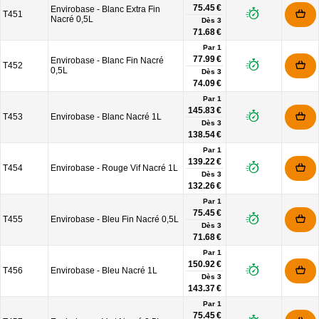
75.45 €
Envirobase - Blanc Extra Fin
T451
Nacré 0,5L
Dès
3
71.68 €
Par 1
77.99 €
Envirobase - Blanc Fin Nacré
T452
0,5L
Dès
3
74.09 €
Par 1
145.83 €
T453
Envirobase - Blanc Nacré 1L
Dès
3
138.54 €
Par 1
139.22 €
T454
Envirobase - Rouge Vif Nacré 1L
Dès
3
132.26 €
Par 1
75.45 €
T455
Envirobase - Bleu Fin Nacré 0,5L
Dès
3
71.68 €
Par 1
150.92 €
T456
Envirobase - Bleu Nacré 1L
Dès
3
143.37 €
Par 1
75.45 €