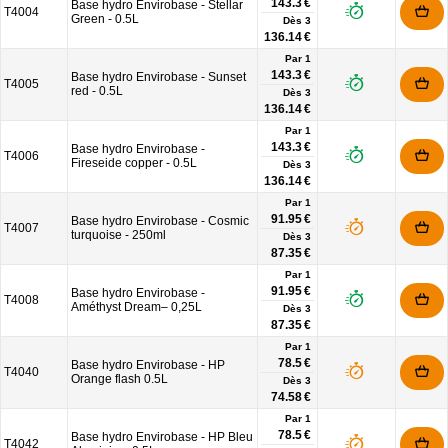
143.3 €
Base hydro Envirobase - Stellar
T4004
Green - 0.5L
Dès
3
136.14 €
Par 1
143.3 €
Base hydro Envirobase - Sunset
T4005
red - 0.5L
Dès
3
136.14 €
Par 1
143.3 €
Base hydro Envirobase -
T4006
Fireseide copper - 0.5L
Dès
3
136.14 €
Par 1
91.95 €
Base hydro Envirobase - Cosmic
T4007
turquoise - 250ml
Dès
3
87.35 €
Par 1
91.95 €
Base hydro Envirobase -
T4008
Améthyst Dream– 0,25L
Dès
3
87.35 €
Par 1
78.5 €
Base hydro Envirobase - HP
T4040
Orange flash 0.5L
Dès
3
74.58 €
Par 1
78.5 €
Base hydro Envirobase - HP Bleu
T4042