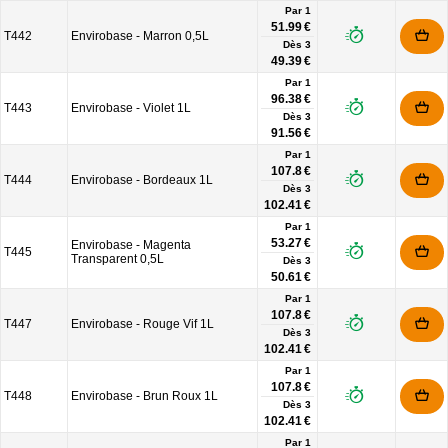
Par 1
51.99 €
T442
Envirobase - Marron 0,5L
Dès
3
49.39 €
Par 1
96.38 €
T443
Envirobase - Violet 1L
Dès
3
91.56 €
Par 1
107.8 €
T444
Envirobase - Bordeaux 1L
Dès
3
102.41 €
Par 1
53.27 €
Envirobase - Magenta
T445
Transparent 0,5L
Dès
3
50.61 €
Par 1
107.8 €
T447
Envirobase - Rouge Vif 1L
Dès
3
102.41 €
Par 1
107.8 €
T448
Envirobase - Brun Roux 1L
Dès
3
102.41 €
Par 1