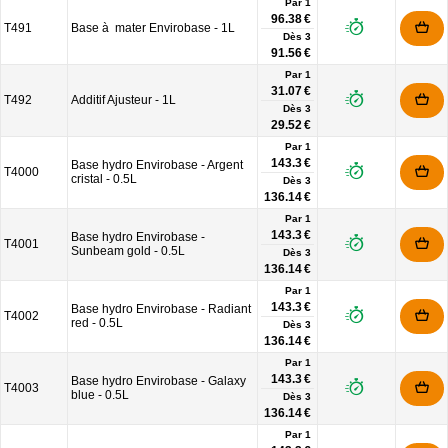
Par 1
96.38 €
T491
Base à mater Envirobase - 1L
Dès
3
91.56 €
Par 1
31.07 €
T492
Additif Ajusteur - 1L
Dès
3
29.52 €
Par 1
143.3 €
Base hydro Envirobase - Argent
T4000
cristal - 0.5L
Dès
3
136.14 €
Par 1
143.3 €
Base hydro Envirobase -
T4001
Sunbeam gold - 0.5L
Dès
3
136.14 €
Par 1
143.3 €
Base hydro Envirobase - Radiant
T4002
red - 0.5L
Dès
3
136.14 €
Par 1
143.3 €
Base hydro Envirobase - Galaxy
T4003
blue - 0.5L
Dès
3
136.14 €
Par 1