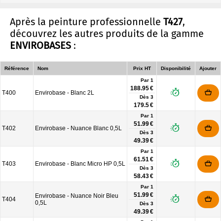
Après la peinture professionnelle
T427
,
découvrez les autres produits de la gamme
ENVIROBASES
:
Référence
Nom
Prix HT
Disponibilité
Ajouter
Par 1
188.95 €
T400
Envirobase - Blanc 2L
Dès
3
179.5 €
Par 1
51.99 €
T402
Envirobase - Nuance Blanc 0,5L
Dès
3
49.39 €
Par 1
61.51 €
T403
Envirobase - Blanc Micro HP 0,5L
Dès
3
58.43 €
Par 1
51.99 €
Envirobase - Nuance Noir Bleu
T404
0,5L
Dès
3
49.39 €