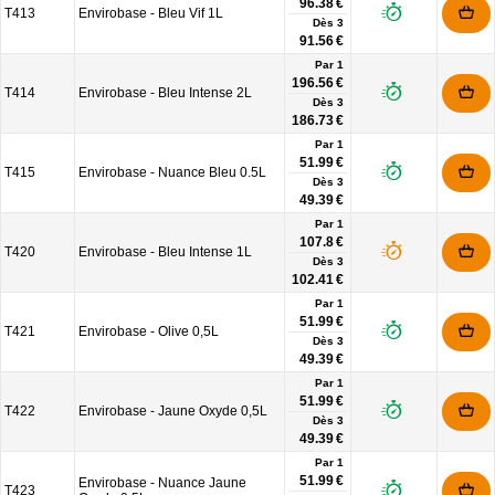
96.38 €
T413
Envirobase - Bleu Vif 1L
Dès
3
91.56 €
Par 1
196.56 €
T414
Envirobase - Bleu Intense 2L
Dès
3
186.73 €
Par 1
51.99 €
T415
Envirobase - Nuance Bleu 0.5L
Dès
3
49.39 €
Par 1
107.8 €
T420
Envirobase - Bleu Intense 1L
Dès
3
102.41 €
Par 1
51.99 €
T421
Envirobase - Olive 0,5L
Dès
3
49.39 €
Par 1
51.99 €
T422
Envirobase - Jaune Oxyde 0,5L
Dès
3
49.39 €
Par 1
51.99 €
Envirobase - Nuance Jaune
T423