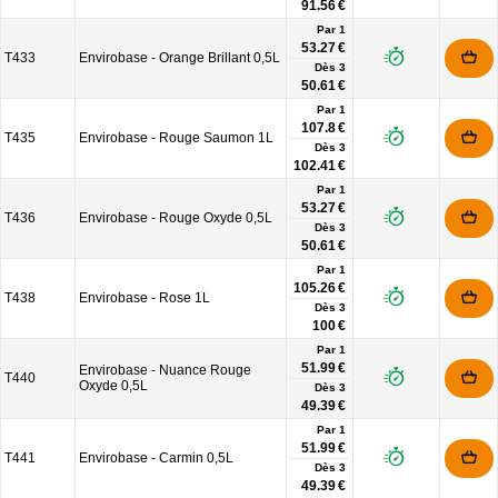
91.56 €
Par 1
53.27 €
T433
Envirobase - Orange Brillant 0,5L
Dès
3
50.61 €
Par 1
107.8 €
T435
Envirobase - Rouge Saumon 1L
Dès
3
102.41 €
Par 1
53.27 €
T436
Envirobase - Rouge Oxyde 0,5L
Dès
3
50.61 €
Par 1
105.26 €
T438
Envirobase - Rose 1L
Dès
3
100 €
Par 1
51.99 €
Envirobase - Nuance Rouge
T440
Oxyde 0,5L
Dès
3
49.39 €
Par 1
51.99 €
T441
Envirobase - Carmin 0,5L
Dès
3
49.39 €