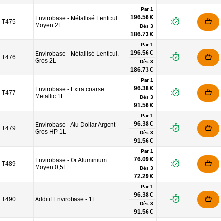
Par 1
196.56 €
Envirobase - Métallisé Lenticul.
T475
Moyen 2L
Dès
3
186.73 €
Par 1
196.56 €
Envirobase - Métallisé Lenticul.
T476
Gros 2L
Dès
3
186.73 €
Par 1
96.38 €
Envirobase - Extra coarse
T477
Metallic 1L
Dès
3
91.56 €
Par 1
96.38 €
Envirobase - Alu Dollar Argent
T479
Gros HP 1L
Dès
3
91.56 €
Par 1
76.09 €
Envirobase - Or Aluminium
T489
Moyen 0,5L
Dès
3
72.29 €
Par 1
96.38 €
T490
Additif Envirobase - 1L
Dès
3
91.56 €