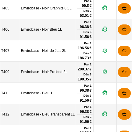
Par 1
55.8 €
T405
Envirobase - Noir Graphite 0,5L
Dès
3
53.01 €
Par 1
96.38 €
T406
Envirobase - Noir Bleu 1L
Dès
3
91.56 €
Par 1
196.56 €
T407
Envirobase - Noir de Jais 2L
Dès
3
186.73 €
Par 1
200.37 €
T409
Envirobase - Noir Profond 2L
Dès
3
190.35 €
Par 1
96.38 €
T411
Envirobase - Bleu 1L
Dès
3
91.56 €
Par 1
96.38 €
T412
Envirobase - Bleu Transparent 1L
Dès
3
91.56 €
Par 1