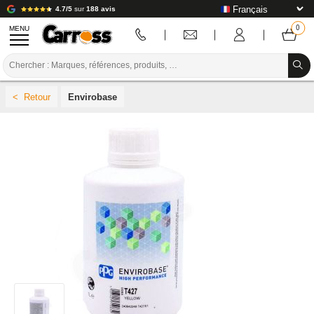
4.7/5
sur
188 avis
MENU
PROMOTIONS
Envirobase
CODE COULEUR
MARQUES
PREPARATION / PEINTURE / FINITION
CONSOMMABLE CARROSSERIE
OUTILLAGE CARROSSERIE
ÉQUIPEMENT ATELIER CARROSSERIE
INSTALLATION LABO
TUTORIEL & CONSEILS