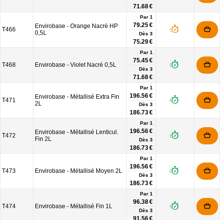
71.68 €
Par 1
79.25 €
Envirobase - Orange Nacré HP
T466
0,5L
Dès
3
75.29 €
Par 1
75.45 €
T468
Envirobase - Violet Nacré 0,5L
Dès
3
71.68 €
Par 1
196.56 €
Envirobase - Métallisé Extra Fin
T471
2L
Dès
3
186.73 €
Par 1
196.56 €
Envirobase - Métallisé Lenticul.
T472
Fin 2L
Dès
3
186.73 €
Par 1
196.56 €
T473
Envirobase - Métallisé Moyen 2L
Dès
3
186.73 €
Par 1
96.38 €
T474
Envirobase - Métallisé Fin 1L
Dès
3
91.56 €