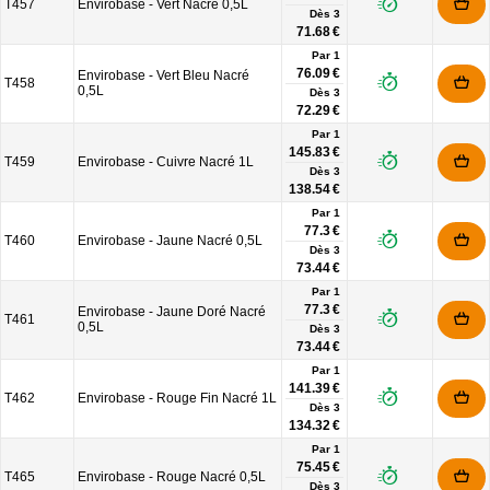
T457
Envirobase - Vert Nacré 0,5L
Dès
3
71.68 €
Par 1
76.09 €
Envirobase - Vert Bleu Nacré
T458
0,5L
Dès
3
72.29 €
Par 1
145.83 €
T459
Envirobase - Cuivre Nacré 1L
Dès
3
138.54 €
Par 1
77.3 €
T460
Envirobase - Jaune Nacré 0,5L
Dès
3
73.44 €
Par 1
77.3 €
Envirobase - Jaune Doré Nacré
T461
0,5L
Dès
3
73.44 €
Par 1
141.39 €
T462
Envirobase - Rouge Fin Nacré 1L
Dès
3
134.32 €
Par 1
75.45 €
T465
Envirobase - Rouge Nacré 0,5L
Dès
3