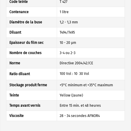
Code teinte
T 427
Contenance
1 litre
Diamètre de la buse
1,2 - 1,3 mm
Diluant
T494/T495
Epaisseur du film sec
10 - 20 µm
Nombre de couches
3-4 ou 2-3
Norme
Directive 2004/42/CE
100 Vol : 10  30 Vol
Ratio diluant
Stockage produit ferme
+5°C minimum et +35°C maximum
Teinte
Yellow (Jaune)
Temps avant vernis
Entre 15 min. et 48 heures
Viscosite
28 - 34 secondes AFNOR4