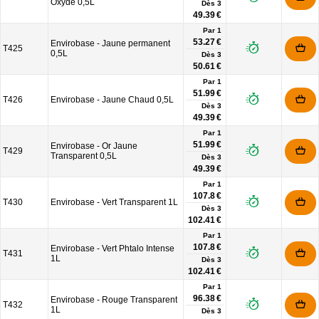
Oxyde 0,5L
Dès
3
49.39 €
Par 1
53.27 €
Envirobase - Jaune permanent
T425
0,5L
Dès
3
50.61 €
Par 1
51.99 €
T426
Envirobase - Jaune Chaud 0,5L
Dès
3
49.39 €
Par 1
51.99 €
Envirobase - Or Jaune
T429
Transparent 0,5L
Dès
3
49.39 €
Par 1
107.8 €
T430
Envirobase - Vert Transparent 1L
Dès
3
102.41 €
Par 1
107.8 €
Envirobase - Vert Phtalo Intense
T431
1L
Dès
3
102.41 €
Par 1
96.38 €
Envirobase - Rouge Transparent
T432
1L
Dès
3