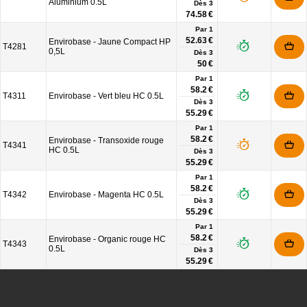
Aluminium 0.5L
Dès
3
74.58 €
Par 1
52.63 €
Envirobase - Jaune Compact HP
T4281
0,5L
Dès
3
50 €
Par 1
58.2 €
T4311
Envirobase - Vert bleu HC 0.5L
Dès
3
55.29 €
Par 1
58.2 €
Envirobase - Transoxide rouge
T4341
HC 0.5L
Dès
3
55.29 €
Par 1
58.2 €
T4342
Envirobase - Magenta HC 0.5L
Dès
3
55.29 €
Par 1
58.2 €
Envirobase - Organic rouge HC
T4343
0.5L
Dès
3
55.29 €