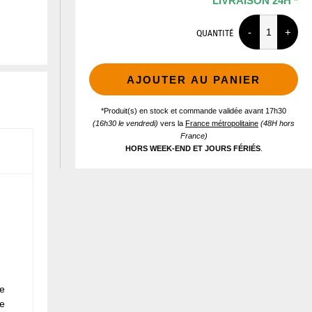
LIVRAISON 24H *
QUANTITÉ
AJOUTER AU PANIER
*Produit(s) en stock et commande validée avant 17h30
(16h30 le vendredi)
vers la
France métropolitaine
(48H hors
France)
HORS WEEK-END ET JOURS FÉRIÉS
.
le
ne