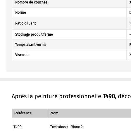
Nombre de couches
3
Norme
D
1
Ratio diluant
Stockage produit ferme
Temps avant vernis
E
Viscosite
2
Après la peinture professionnelle
T490
, déc
Référence
Nom
T400
Envirobase - Blanc 2L