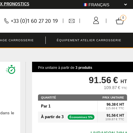
X PRONOSTICS
+33 (0)1 60 27 20 19
LAGE CARROSSERIE
ÉQUIPEMENT ATELIER CARROSSERIE
Prix unitaire à partir de
3 produits
91.56 €
HT
109.87 €
TTC
QUANTITÉ
PRIX UNITAIRE
96.38 € HT
Par 1
115.66 € TTC
 dans le
91.56 € HT
À partir de 3
Économisez 5%
109.87 € TTC