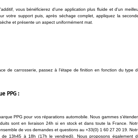
dditif, vous bénéficierez d'une application plus fluide et d'un meille
ur votre support puis, après séchage complet, appliquez la second
t sèche et présente un aspect uniformément mat.
e de carrosserie, passez à l'étape de finition en fonction du type 
ue PPG :
la marque PPG pour vos réparations automobile. Nous gammes s'étende
oduits sont en livraison 24h si en stock et dans toute la France. Not
l'ensemble de vos demandes et questions au +33(0) 1 60 27 20 19. Not
et de 13h45 à 18h (17h le vendredi). Nous proposons également d