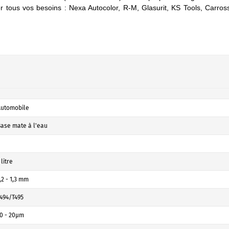
tous vos besoins : Nexa Autocolor, R-M, Glasurit, KS Tools, Carros
Automobile
ase mate à l'eau
 litre
,2 - 1,3 mm
494/T495
0 - 20µm