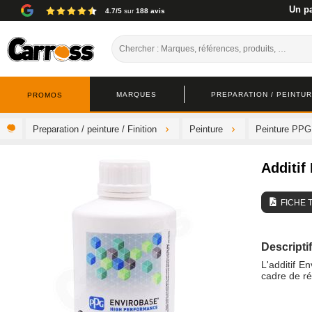
Un pa
4.7/5
sur
188 avis
MARQUES
PREPARATION / PEINTURE
PROMOS
Preparation / peinture / Finition
Peinture
Peinture PPG
Additif
FICHE 
Descriptif
L'additif 
cadre de ré