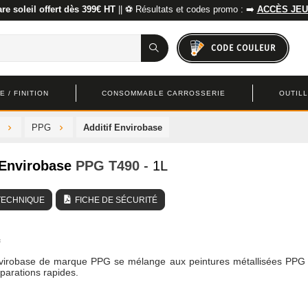
re soleil offert dès 399€ HT
|| ⚽ Résultats et codes promo : ➡️
ACCÈS JEU
CODE COULEUR
 / FINITION
CONSOMMABLE CARROSSERIE
OUTIL
PPG
Additif Envirobase
 Envirobase
PPG
T490
- 1L
TECHNIQUE
FICHE DE SÉCURITÉ
Envirobase de marque PPG se mélange aux peintures métallisées PPG
parations rapides.