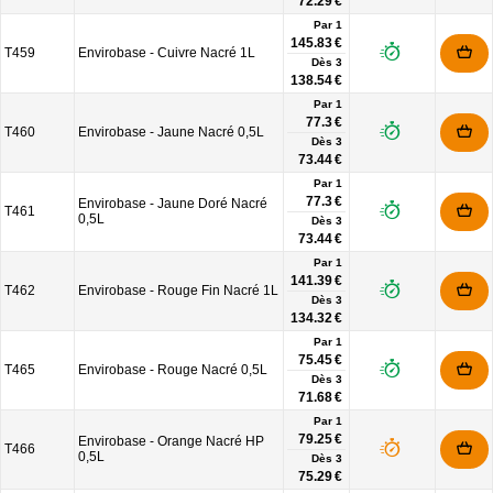
72.29 €
Par 1
145.83 €
T459
Envirobase - Cuivre Nacré 1L
Dès
3
138.54 €
Par 1
77.3 €
T460
Envirobase - Jaune Nacré 0,5L
Dès
3
73.44 €
Par 1
77.3 €
Envirobase - Jaune Doré Nacré
T461
0,5L
Dès
3
73.44 €
Par 1
141.39 €
T462
Envirobase - Rouge Fin Nacré 1L
Dès
3
134.32 €
Par 1
75.45 €
T465
Envirobase - Rouge Nacré 0,5L
Dès
3
71.68 €
Par 1
79.25 €
Envirobase - Orange Nacré HP
T466
0,5L
Dès
3
75.29 €