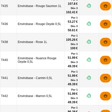
107.8 €
T435
Envirobase - Rouge Saumon 1L
Dès
3
102.41 €
Par 1
53.27 €
T436
Envirobase - Rouge Oxyde 0,5L
Dès
3
50.61 €
Par 1
105.26 €
T438
Envirobase - Rose 1L
Dès
3
100 €
Par 1
51.99 €
Envirobase - Nuance Rouge
T440
Oxyde 0,5L
Dès
3
49.39 €
Par 1
51.99 €
T441
Envirobase - Carmin 0,5L
Dès
3
49.39 €
Par 1
51.99 €
T442
Envirobase - Marron 0,5L
Dès
3
49.39 €
Par 1
96.38 €