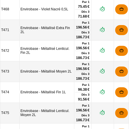
Par 1
75.45 €
T468
Envirobase - Violet Nacré 0,5L
Dès
3
71.68 €
Par 1
196.56 €
Envirobase - Métallisé Extra Fin
T471
2L
Dès
3
186.73 €
Par 1
196.56 €
Envirobase - Métallisé Lenticul.
T472
Fin 2L
Dès
3
186.73 €
Par 1
196.56 €
T473
Envirobase - Métallisé Moyen 2L
Dès
3
186.73 €
Par 1
96.38 €
T474
Envirobase - Métallisé Fin 1L
Dès
3
91.56 €
Par 1
196.56 €
Envirobase - Métallisé Lenticul.
T475
Moyen 2L
Dès
3
186.73 €
Par 1