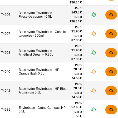
136.14 €
Par 1
143.3 €
Base hydro Envirobase -
T4006
Fireseide copper - 0.5L
Dès
3
136.14 €
Par 1
91.95 €
Base hydro Envirobase - Cosmic
T4007
turquoise - 250ml
Dès
3
87.35 €
Par 1
91.95 €
Base hydro Envirobase -
T4008
Améthyst Dream– 0,25L
Dès
3
87.35 €
Par 1
78.5 €
Base hydro Envirobase - HP
T4040
Orange flash 0.5L
Dès
3
74.58 €
Par 1
78.5 €
Base hydro Envirobase - HP Bleu
T4042
Aluminium 0.5L
Dès
3
74.58 €
Par 1
52.63 €
Envirobase - Jaune Compact HP
T4281
0,5L
Dès
3
50 €