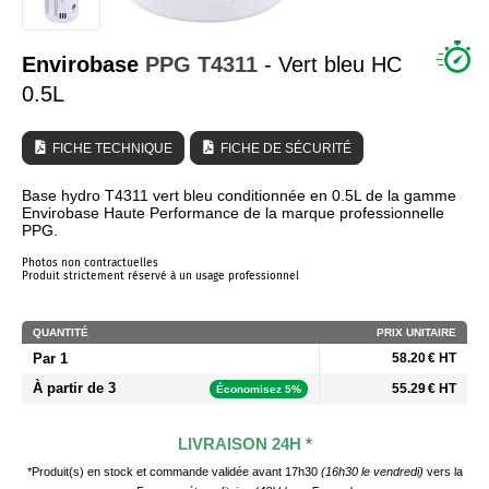
QUI SOMMES NOUS ?
Envirobase
PPG
T4311
- Vert bleu HC
0.5L
FICHE TECHNIQUE
FICHE DE SÉCURITÉ
Base hydro T4311 vert bleu conditionnée en 0.5L de la gamme
Envirobase Haute Performance de la marque professionnelle
PPG.
Photos non contractuelles
Produit strictement réservé à un usage professionnel
QUANTITÉ
PRIX UNITAIRE
Par 1
58.20 € HT
À partir de 3
55.29 € HT
Économisez 5%
LIVRAISON 24H *
*Produit(s) en stock et commande validée avant 17h30
(16h30 le vendredi)
vers la