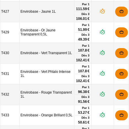
Par 1
111.59 €
T427
Envirobase - Jaune 1L
Dès
3
106.01 €
Par 1
51.99 €
Envirobase - Or Jaune
T429
Transparent 0,5L
Dès
3
49.39 €
Par 1
107.8 €
T430
Envirobase - Vert Transparent 1L
Dès
3
102.41 €
Par 1
107.8 €
Envirobase - Vert Phtalo Intense
T431
1L
Dès
3
102.41 €
Par 1
96.38 €
Envirobase - Rouge Transparent
T432
1L
Dès
3
91.56 €
Par 1
53.27 €
T433
Envirobase - Orange Brillant 0,5L
Dès
3
50.61 €
Par 1