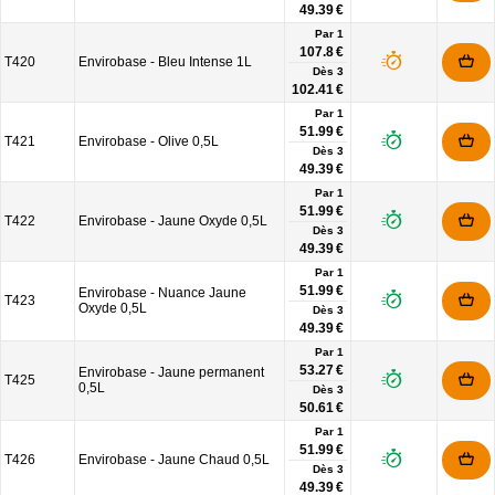
49.39 €
Par 1
107.8 €
T420
Envirobase - Bleu Intense 1L
Dès
3
102.41 €
Par 1
51.99 €
T421
Envirobase - Olive 0,5L
Dès
3
49.39 €
Par 1
51.99 €
T422
Envirobase - Jaune Oxyde 0,5L
Dès
3
49.39 €
Par 1
51.99 €
Envirobase - Nuance Jaune
T423
Oxyde 0,5L
Dès
3
49.39 €
Par 1
53.27 €
Envirobase - Jaune permanent
T425
0,5L
Dès
3
50.61 €
Par 1
51.99 €
T426
Envirobase - Jaune Chaud 0,5L
Dès
3
49.39 €