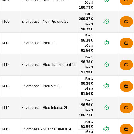
T407
Envirobase - Noir de Jais 2L
Dès
3
186.73 €
Par 1
200.37 €
T409
Envirobase - Noir Profond 2L
Dès
3
190.35 €
Par 1
96.38 €
T411
Envirobase - Bleu 1L
Dès
3
91.56 €
Par 1
96.38 €
T412
Envirobase - Bleu Transparent 1L
Dès
3
91.56 €
Par 1
96.38 €
T413
Envirobase - Bleu Vif 1L
Dès
3
91.56 €
Par 1
196.56 €
T414
Envirobase - Bleu Intense 2L
Dès
3
186.73 €
Par 1
51.99 €
T415
Envirobase - Nuance Bleu 0.5L
Dès
3