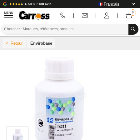
4.7/5
sur
188 avis
MENU
PROMOTIONS
Envirobase
CODE COULEUR
MARQUES
PREPARATION / PEINTURE / FINITION
CONSOMMABLE CARROSSERIE
OUTILLAGE CARROSSERIE
ÉQUIPEMENT ATELIER CARROSSERIE
INSTALLATION LABO
TUTORIEL & CONSEILS