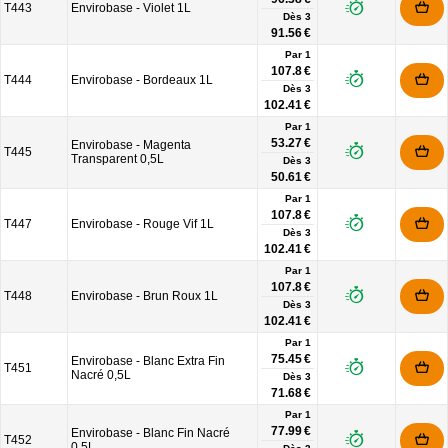
T443
Envirobase - Violet 1L
Dès
3
91.56 €
Par 1
107.8 €
T444
Envirobase - Bordeaux 1L
Dès
3
102.41 €
Par 1
53.27 €
Envirobase - Magenta
T445
Transparent 0,5L
Dès
3
50.61 €
Par 1
107.8 €
T447
Envirobase - Rouge Vif 1L
Dès
3
102.41 €
Par 1
107.8 €
T448
Envirobase - Brun Roux 1L
Dès
3
102.41 €
Par 1
75.45 €
Envirobase - Blanc Extra Fin
T451
Nacré 0,5L
Dès
3
71.68 €
Par 1
77.99 €
Envirobase - Blanc Fin Nacré
T452
0,5L