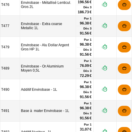
196.56 €
Envirobase - Métallisé Lenticul.
T476
Gros 2L
Dès
3
186.73 €
Par 1
96.38 €
Envirobase - Extra coarse
T477
Metallic 1L
Dès
3
91.56 €
Par 1
96.38 €
Envirobase - Alu Dollar Argent
T479
Gros HP 1L
Dès
3
91.56 €
Par 1
76.09 €
Envirobase - Or Aluminium
T489
Moyen 0,5L
Dès
3
72.29 €
Par 1
96.38 €
T490
Additif Envirobase - 1L
Dès
3
91.56 €
Par 1
96.38 €
T491
Base à mater Envirobase - 1L
Dès
3
91.56 €
Par 1
31.07 €