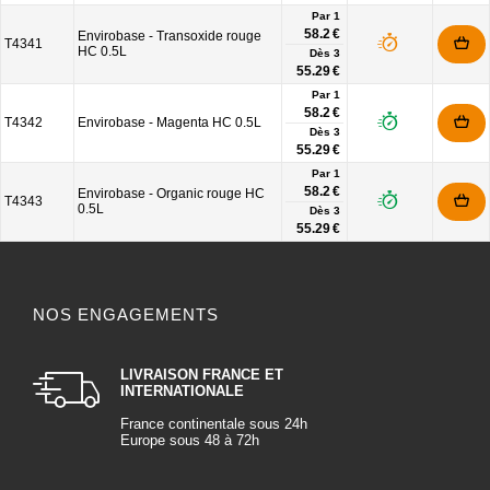
Par 1
58.2 €
Envirobase - Transoxide rouge
T4341
HC 0.5L
Dès
3
55.29 €
Par 1
58.2 €
T4342
Envirobase - Magenta HC 0.5L
Dès
3
55.29 €
Par 1
58.2 €
Envirobase - Organic rouge HC
T4343
0.5L
Dès
3
55.29 €
NOS ENGAGEMENTS
LIVRAISON FRANCE ET
INTERNATIONALE
France continentale sous 24h
Europe sous 48 à 72h