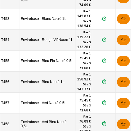
Dès
3
74.09 €
Par 1
145.83 €
T453
Envirobase - Blanc Nacré 1L
Dès
3
138.54 €
Par 1
139.22 €
T454
Envirobase - Rouge Vif Nacré 1L
Dès
3
132.26 €
Par 1
75.45 €
T455
Envirobase - Bleu Fin Nacré 0,5L
Dès
3
71.68 €
Par 1
150.92 €
T456
Envirobase - Bleu Nacré 1L
Dès
3
143.37 €
Par 1
75.45 €
T457
Envirobase - Vert Nacré 0,5L
Dès
3
71.68 €
Par 1
76.09 €
Envirobase - Vert Bleu Nacré
T458
0,5L
Dès
3