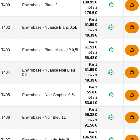
188.95 €
T400
Envirobase - Blanc 2L
Dès
3
179.5 €
Par 1
51.99 €
T402
Envirobase - Nuance Blanc 0,5L
Dès
3
49.39 €
Par 1
61.51 €
T403
Envirobase - Blanc Micro HP 0,5L
Dès
3
58.43 €
Par 1
51.99 €
Envirobase - Nuance Noir Bleu
T404
0,5L
Dès
3
49.39 €
Par 1
55.8 €
T405
Envirobase - Noir Graphite 0,5L
Dès
3
53.01 €
Par 1
96.38 €
T406
Envirobase - Noir Bleu 1L
Dès
3
91.56 €
Par 1
196.56 €