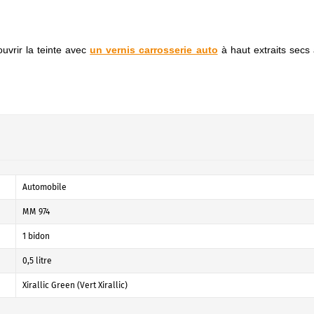
ouvrir la teinte avec
un vernis carrosserie auto
à haut extraits secs
Automobile
MM 974
1 bidon
0,5 litre
Xirallic Green (Vert Xirallic)