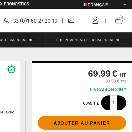
X PRONOSTICS
+33 (0)1 60 27 20 19
LAGE CARROSSERIE
ÉQUIPEMENT ATELIER CARROSSERIE
69.99 €
HT
83.99 €
TTC
LIVRAISON 24H *
QUANTITÉ
ble avec
AJOUTER AU PANIER