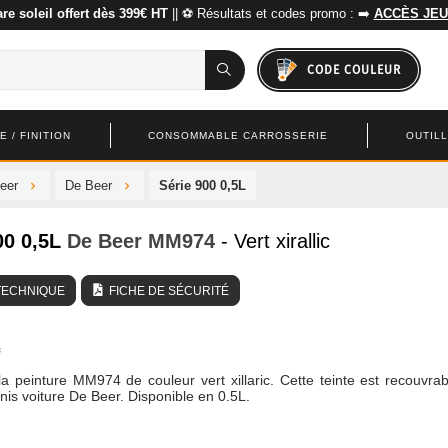
re soleil offert dès 399€ HT
|| ⚽ Résultats et codes promo : ➡️
ACCÈS JEU
CODE COULEUR
 / FINITION
CONSOMMABLE CARROSSERIE
OUTIL
eer
De Beer
Série 900 0,5L
00 0,5L
De Beer
MM974
- Vert xirallic
TECHNIQUE
FICHE DE SÉCURITÉ
a peinture MM974 de couleur vert xillaric. Cette teinte est recouvra
rnis voiture De Beer. Disponible en 0.5L.