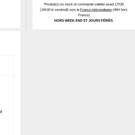
*Produit(s) en stock et commande validée avant 17h30
(16h30 le vendredi)
vers la
France métropolitaine
(48H hors
France)
HORS WEEK-END ET JOURS FÉRIÉS
.
nt