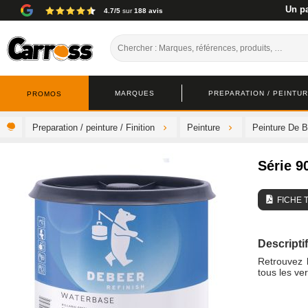
Un pa
4.7/5
sur
188 avis
MARQUES
PREPARATION / PEINTURE
PROMOS
Preparation / peinture / Finition
Peinture
Peinture De B
Série 9
FICHE 
Descriptif
Retrouvez l
tous les ve