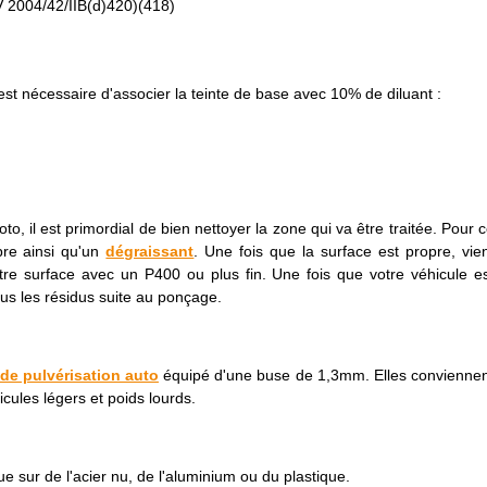
V 2004/42/IIB(d)420)(418)
t nécessaire d'associer la teinte de base avec 10% de diluant :
to, il est primordial de bien nettoyer la zone qui va être traitée. Pour 
ibre ainsi qu'un
dégraissant
. Une fois que la surface est propre, vie
otre surface avec un P400 ou plus fin. Une fois que votre véhicule e
ous les résidus suite au ponçage.
de pulvérisation auto
équipé d'une buse de 1,3mm. Elles convienne
ules légers et poids lourds.
 sur de l'acier nu, de l'aluminium ou du plastique.