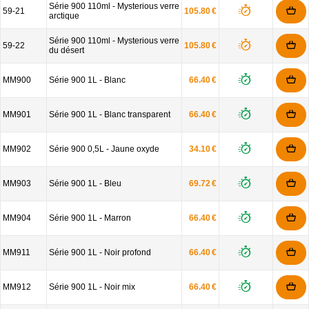
Série 900 110ml - Mysterious verre
59-21
105.80 €
arctique
Série 900 110ml - Mysterious verre
59-22
105.80 €
du désert
MM900
Série 900 1L - Blanc
66.40 €
MM901
Série 900 1L - Blanc transparent
66.40 €
MM902
Série 900 0,5L - Jaune oxyde
34.10 €
MM903
Série 900 1L - Bleu
69.72 €
MM904
Série 900 1L - Marron
66.40 €
MM911
Série 900 1L - Noir profond
66.40 €
MM912
Série 900 1L - Noir mix
66.40 €