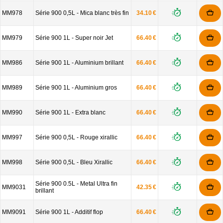
MM978
Série 900 0,5L - Mica blanc très fin
34.10 €
MM979
Série 900 1L - Super noir Jet
66.40 €
MM986
Série 900 1L - Aluminium brillant
66.40 €
MM989
Série 900 1L - Aluminium gros
66.40 €
MM990
Série 900 1L - Extra blanc
66.40 €
MM997
Série 900 0,5L - Rouge xirallic
66.40 €
MM998
Série 900 0,5L - Bleu Xirallic
66.40 €
Série 900 0.5L - Metal Ultra fin
MM9031
42.35 €
brillant
MM9091
Série 900 1L - Additif flop
66.40 €