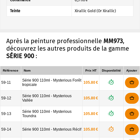
Contenance
0,5 litre
Teinte
Xirallic Gold (Or Xirallic)
Après la peinture professionnelle
MM973
,
découvrez les autres produits de la gamme
SÉRIE 900
:
Référence
Nom
Prix HT
Disponibilité
Ajouter
Série 900 110ml - Mysterious Forêt
59-11
105.80 €
tropicale
Série 900 110ml - Mysterious
59-12
105.80 €
Vallée
Série 900 110ml - Mysterious
59-13
105.80 €
Toundra
59-14
Série 900 110ml - Mysterious Récif
105.80 €