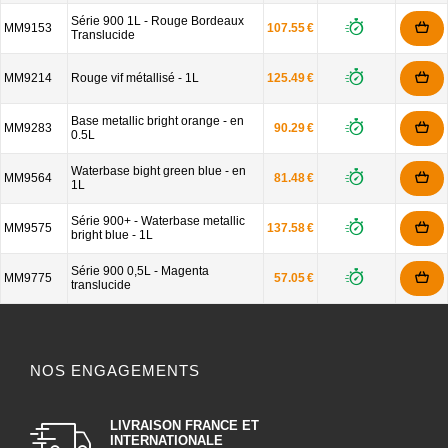
Série 900 1L - Rouge Bordeaux
MM9153
107.55 €
Translucide
MM9214
Rouge vif métallisé - 1L
125.49 €
Base metallic bright orange - en
MM9283
90.29 €
0.5L
Waterbase bight green blue - en
MM9564
81.48 €
1L
Série 900+ - Waterbase metallic
MM9575
137.58 €
bright blue - 1L
Série 900 0,5L - Magenta
MM9775
57.05 €
translucide
NOS ENGAGEMENTS
LIVRAISON FRANCE ET
INTERNATIONALE