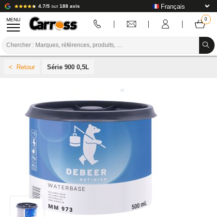
4.7/5
sur
188 avis
MENU
PROMOTIONS
Série 900 0,5L
CODE COULEUR
MARQUES
PREPARATION / PEINTURE / FINITION
CONSOMMABLE CARROSSERIE
OUTILLAGE CARROSSERIE
ÉQUIPEMENT ATELIER CARROSSERIE
INSTALLATION LABO
TUTORIEL & CONSEILS