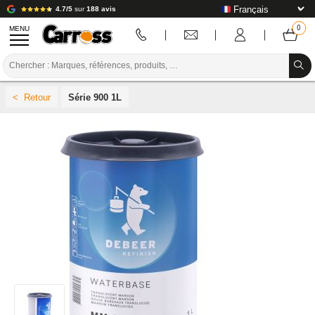
4.7/5
sur
188 avis
MENU
PROMOTIONS
Série 900 1L
CODE COULEUR
MARQUES
PREPARATION / PEINTURE / FINITION
CONSOMMABLE CARROSSERIE
OUTILLAGE CARROSSERIE
ÉQUIPEMENT ATELIER CARROSSERIE
INSTALLATION LABO
TUTORIEL & CONSEILS