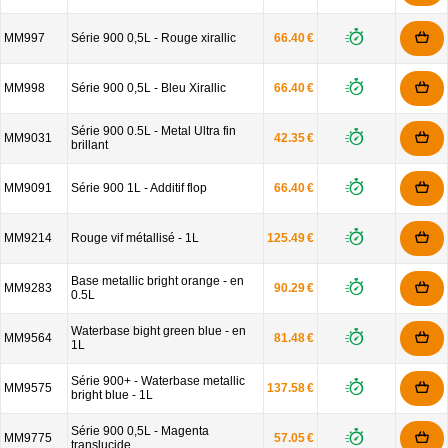
MM997
Série 900 0,5L - Rouge xirallic
66.40 €
MM998
Série 900 0,5L - Bleu Xirallic
66.40 €
Série 900 0.5L - Metal Ultra fin
MM9031
42.35 €
brillant
MM9091
Série 900 1L - Additif flop
66.40 €
MM9214
Rouge vif métallisé - 1L
125.49 €
Base metallic bright orange - en
MM9283
90.29 €
0.5L
Waterbase bight green blue - en
MM9564
81.48 €
1L
Série 900+ - Waterbase metallic
MM9575
137.58 €
bright blue - 1L
Série 900 0,5L - Magenta
MM9775
57.05 €
translucide