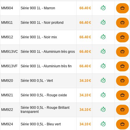
MM904
Série 900 1L - Marron
66.40 €
MM911
Série 900 1L - Noir profond
66.40 €
MM912
Série 900 1L - Noir mix
66.40 €
MM913VC
Série 900 1L - Aluminium très gros
66.40 €
MM913VF
Série 900 1L - Aluminium très fin
66.40 €
MM920
Série 900 0,5L - Vert
34.10 €
MM921
Série 900 0,5L - Rouge oxide
34.10 €
Série 900 0,5L - Rouge Brillant
MM922
34.10 €
transparent
MM924
Série 900 0,5L - Bleu vert
34.10 €