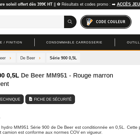
re soleil offert dès 399€ HT
|| ⚽ Résultats et codes promo : ➡️
ACCÈS JEU
CODE COULEUR
 / FINITION
CONSOMMABLE CARROSSERIE
OUTIL
eer
De Beer
Série 900 0,5L
00 0,5L
De Beer
MM951
- Rouge marron
rent
TECHNIQUE
FICHE DE SÉCURITÉ
e hydro MM951 Série 900 de De Beer est conditionnée en 0,5L. Cette 
et camion est conforme aux normes COV en vigueur.