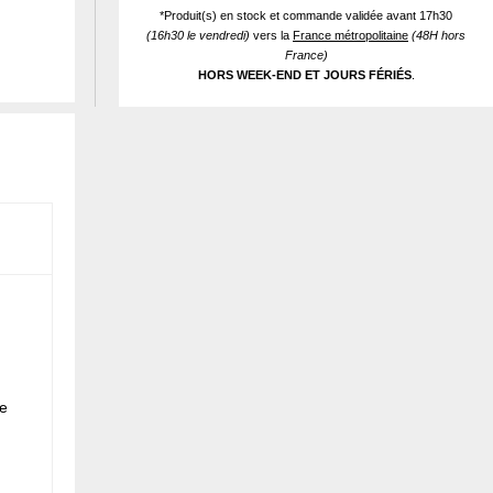
*Produit(s) en stock et commande validée avant 17h30
(16h30 le vendredi)
vers la
France métropolitaine
(48H hors
France)
HORS WEEK-END ET JOURS FÉRIÉS
.
e