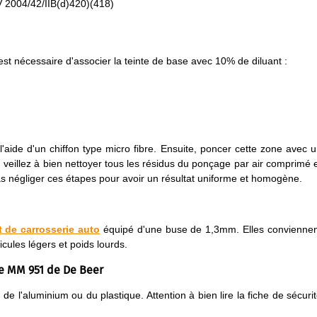
V 2004/42/IIB(d)420)(418)
t nécessaire d'associer la teinte de base avec 10% de diluant :
aide d'un chiffon type micro fibre. Ensuite, poncer cette zone avec 
, veillez à bien nettoyer tous les résidus du ponçage par air comprimé 
pas négliger ces étapes pour avoir un résultat uniforme et homogène.
t
de carrosserie auto
équipé d'une buse de 1,3mm. Elles convienne
ules légers et poids lourds.
ie MM 951 de De Beer
e l'aluminium ou du plastique. Attention à bien lire la fiche de sécuri