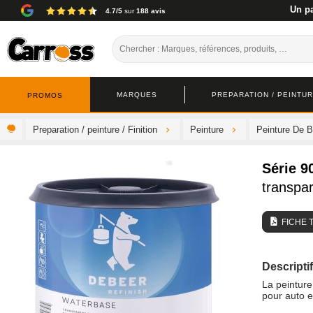
Un pa
4.7/5
sur
188 avis
MARQUES
PREPARATION / PEINTURE
PROMOS
Preparation / peinture / Finition
Peinture
Peinture De B
Série 9
transpa
FICHE 
Descriptif
La peintur
pour auto 