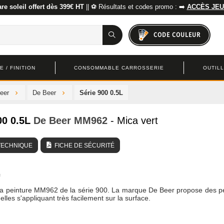
re soleil offert dès 399€ HT
|| ⚽ Résultats et codes promo : ➡️
ACCÈS JEU
CODE COULEUR
 / FINITION
CONSOMMABLE CARROSSERIE
OUTIL
eer
De Beer
Série 900 0.5L
00 0.5L
De Beer
MM962
- Mica vert
TECHNIQUE
FICHE DE SÉCURITÉ
la peinture MM962 de la série 900. La marque De Beer propose des p
elles s'appliquant très facilement sur la surface.