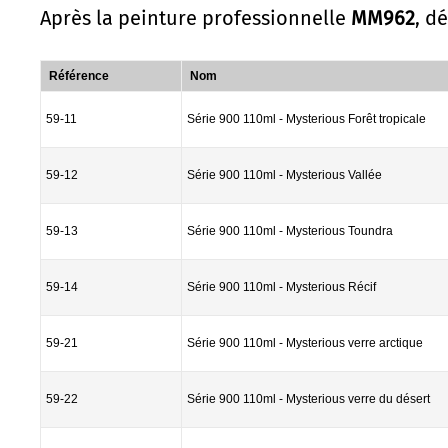
Après la peinture professionnelle
MM962
, d
Référence
Nom
59-11
Série 900 110ml - Mysterious Forêt tropicale
59-12
Série 900 110ml - Mysterious Vallée
59-13
Série 900 110ml - Mysterious Toundra
59-14
Série 900 110ml - Mysterious Récif
59-21
Série 900 110ml - Mysterious verre arctique
59-22
Série 900 110ml - Mysterious verre du désert