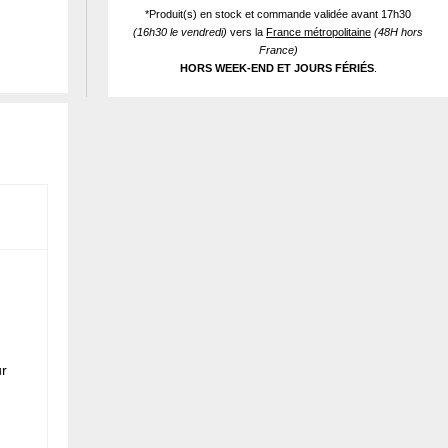
*Produit(s) en stock et commande validée avant 17h30
(16h30 le vendredi)
vers la
France métropolitaine
(48H hors
France)
HORS WEEK-END ET JOURS FÉRIÉS
.
ur