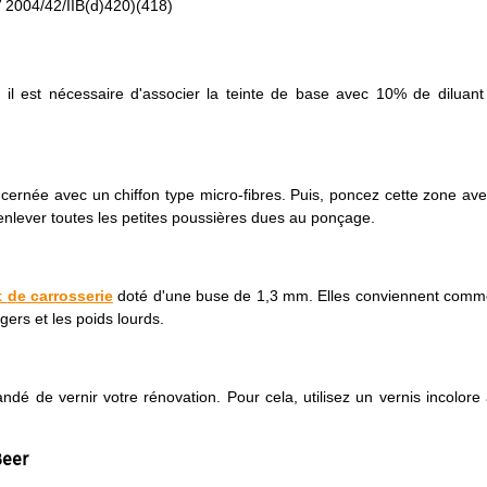
V 2004/42/IIB(d)420)(418)
l est nécessaire d'associer la teinte de base avec 10% de diluant
ncernée avec un chiffon type micro-fibres. Puis, poncez cette zone av
 enlever toutes les petites poussières dues au ponçage.
t
de carrosserie
doté d'une buse de 1,3 mm. Elles conviennent com
ers et les poids lourds.
ndé de vernir votre rénovation. Pour cela, utilisez un vernis incolore
Beer