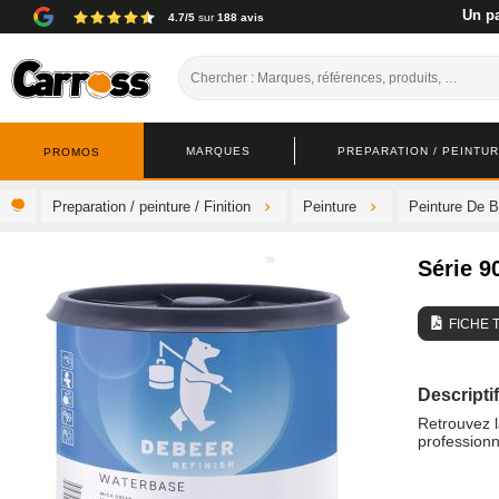
Un pa
4.7/5
sur
188 avis
MARQUES
PREPARATION / PEINTURE
PROMOS
Preparation / peinture / Finition
Peinture
Peinture De B
Série 9
FICHE 
Descriptif
Retrouvez 
professionn