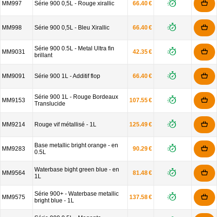
MM997
Série 900 0,5L - Rouge xirallic
66.40 €
MM998
Série 900 0,5L - Bleu Xirallic
66.40 €
Série 900 0.5L - Metal Ultra fin
MM9031
42.35 €
brillant
MM9091
Série 900 1L - Additif flop
66.40 €
Série 900 1L - Rouge Bordeaux
MM9153
107.55 €
Translucide
MM9214
Rouge vif métallisé - 1L
125.49 €
Base metallic bright orange - en
MM9283
90.29 €
0.5L
Waterbase bight green blue - en
MM9564
81.48 €
1L
Série 900+ - Waterbase metallic
MM9575
137.58 €
bright blue - 1L