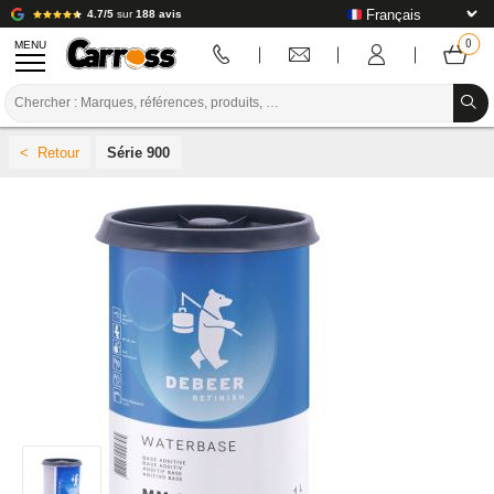
4.7/5
sur
188 avis
MENU
PROMOTIONS
Série 900
CODE COULEUR
MARQUES
PREPARATION / PEINTURE / FINITION
CONSOMMABLE CARROSSERIE
OUTILLAGE CARROSSERIE
ÉQUIPEMENT ATELIER CARROSSERIE
INSTALLATION LABO
TUTORIEL & CONSEILS