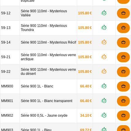
tropicale
Série 900 110ml - Mysterious
59-12
105.80 €
Vallée
Série 900 110ml - Mysterious
59-13
105.80 €
Toundra
59-14
Série 900 110ml - Mysterious Récif
105.80 €
Série 900 110ml - Mysterious verre
59-21
105.80 €
arctique
Série 900 110ml - Mysterious verre
59-22
105.80 €
du désert
MM900
Série 900 1L - Blanc
66.40 €
MM901
Série 900 1L - Blanc transparent
66.40 €
MM902
Série 900 0,5L - Jaune oxyde
34.10 €
MM903
Série 900 1L - Bleu
69.72 €