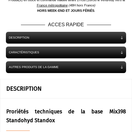
*Produit(s) en stock et commande validée avant 17h30
(16h30 le vendredi)
vers la
France métropolitaine
(48H hors France)
HORS WEEK-END ET JOURS FÉRIÉS
.
ACCES RAPIDE
DESCRIPTION
CARACTÉRISTIQUES
AUTRES PRODUITS DE LA GAMME
DESCRIPTION
Proriétés techniques de la base Mix398
Standohyd Standox