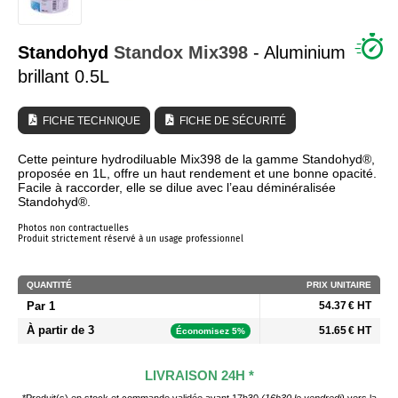
QUI SOMMES NOUS ?
Standohyd
Standox
Mix398
- Aluminium
brillant 0.5L
FICHE TECHNIQUE
FICHE DE SÉCURITÉ
Cette peinture hydrodiluable Mix398 de la gamme Standohyd®,
proposée en 1L, offre un haut rendement et une bonne opacité.
Facile à raccorder, elle se dilue avec l’eau déminéralisée
Standohyd®.
Photos non contractuelles
Produit strictement réservé à un usage professionnel
QUANTITÉ
PRIX UNITAIRE
Par 1
54.37 € HT
À partir de 3
51.65 € HT
Économisez 5%
LIVRAISON 24H *