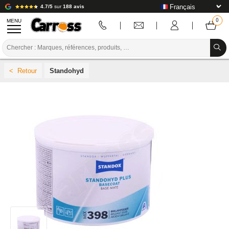
4.7/5
sur
188 avis
MENU
PROMOTIONS
Standohyd
CODE COULEUR
MARQUES
PREPARATION / PEINTURE / FINITION
CONSOMMABLE CARROSSERIE
OUTILLAGE CARROSSERIE
ÉQUIPEMENT ATELIER CARROSSERIE
INSTALLATION LABO
TUTORIEL & CONSEILS