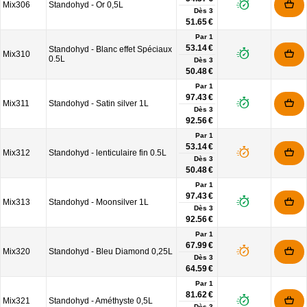
Mix306
Standohyd - Or 0,5L
Dès
3
51.65 €
Par 1
53.14 €
Standohyd - Blanc effet Spéciaux
Mix310
0.5L
Dès
3
50.48 €
Par 1
97.43 €
Mix311
Standohyd - Satin silver 1L
Dès
3
92.56 €
Par 1
53.14 €
Mix312
Standohyd - lenticulaire fin 0.5L
Dès
3
50.48 €
Par 1
97.43 €
Mix313
Standohyd - Moonsilver 1L
Dès
3
92.56 €
Par 1
67.99 €
Mix320
Standohyd - Bleu Diamond 0,25L
Dès
3
64.59 €
Par 1
81.62 €
Mix321
Standohyd - Améthyste 0,5L
Dès
3