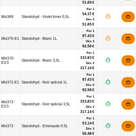
51.65 €
Par 1
54.37 €
Mix369
Standohyd - Violet toner 0,5L
Dès
3
51.65 €
Par 1
97.43 €
Mix370-E1
Standohyd - Blanc 1L
Dès
3
92.56 €
Par 1
333.83 €
Mix370-
Standohyd - Blanc 3,5L
E3,5
Dès
3
317.14 €
Par 1
97.43 €
Mix372-E1
Standohyd - Noir spécial 1L
Dès
3
92.56 €
Par 1
333.83 €
Mix372-
Standohyd - Noir spécial 3,5L
E3,5
Dès
3
317.14 €
Par 1
53.14 €
Mix373
Standohyd - Emeraude 0.5L
Dès
3
50.48 €