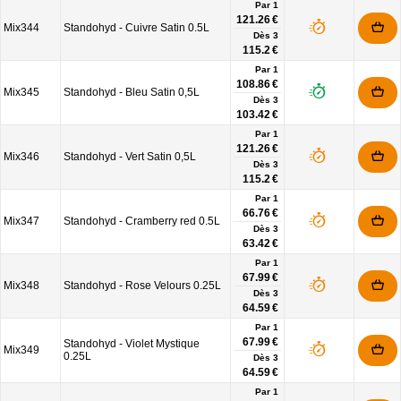
Par 1
121.26 €
Mix344
Standohyd - Cuivre Satin 0.5L
Dès
3
115.2 €
Par 1
108.86 €
Mix345
Standohyd - Bleu Satin 0,5L
Dès
3
103.42 €
Par 1
121.26 €
Mix346
Standohyd - Vert Satin 0,5L
Dès
3
115.2 €
Par 1
66.76 €
Mix347
Standohyd - Cramberry red 0.5L
Dès
3
63.42 €
Par 1
67.99 €
Mix348
Standohyd - Rose Velours 0.25L
Dès
3
64.59 €
Par 1
67.99 €
Standohyd - Violet Mystique
Mix349
0.25L
Dès
3
64.59 €
Par 1