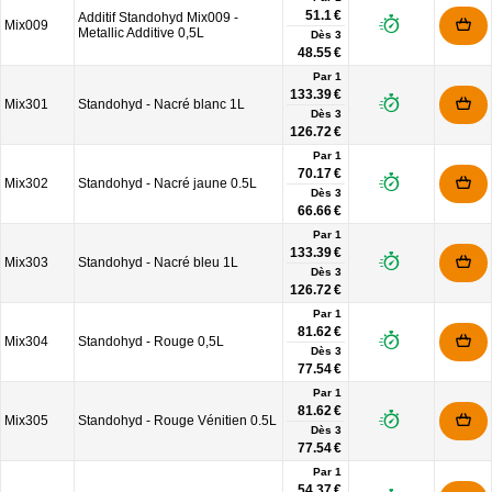
51.1 €
Additif Standohyd Mix009 -
Mix009
Metallic Additive 0,5L
Dès
3
48.55 €
Par 1
133.39 €
Mix301
Standohyd - Nacré blanc 1L
Dès
3
126.72 €
Par 1
70.17 €
Mix302
Standohyd - Nacré jaune 0.5L
Dès
3
66.66 €
Par 1
133.39 €
Mix303
Standohyd - Nacré bleu 1L
Dès
3
126.72 €
Par 1
81.62 €
Mix304
Standohyd - Rouge 0,5L
Dès
3
77.54 €
Par 1
81.62 €
Mix305
Standohyd - Rouge Vénitien 0.5L
Dès
3
77.54 €
Par 1
54.37 €