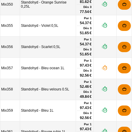
81.62 €
Standohyd - Orange Sunrise
Mix350
0,25L
Dès
3
77.54 €
Par 1
54.37 €
Mix355
Standohyd - Violet 0,5L
Dès
3
51.65 €
Par 1
54.37 €
Mix356
Standohyd - Scarlet 0,5L
Dès
3
51.65 €
Par 1
97.43 €
Mix357
Standohyd - Bleu ocean 1L
Dès
3
92.56 €
Par 1
52.46 €
Mix358
Standohyd - Bleu velours 0.5L
Dès
3
49.84 €
Par 1
97.43 €
Mix359
Standohyd - Bleu 1L
Dès
3
92.56 €
Par 1
97.43 €
Mix361
Standohyd - Rouge rubis 1L