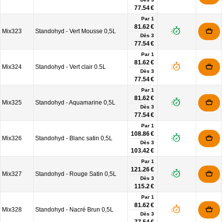
77.54 €
Par 1
81.62 €
Mix323
Standohyd - Vert Mousse 0,5L
Dès
3
77.54 €
Par 1
81.62 €
Mix324
Standohyd - Vert clair 0.5L
Dès
3
77.54 €
Par 1
81.62 €
Mix325
Standohyd - Aquamarine 0,5L
Dès
3
77.54 €
Par 1
108.86 €
Mix326
Standohyd - Blanc satin 0,5L
Dès
3
103.42 €
Par 1
121.26 €
Mix327
Standohyd - Rouge Satin 0,5L
Dès
3
115.2 €
Par 1
81.62 €
Mix328
Standohyd - Nacré Brun 0,5L
Dès
3