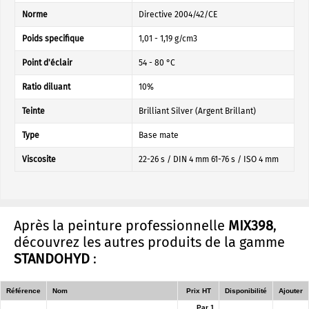
Norme
Directive 2004/42/CE
Poids specifique
1,01 - 1,19 g/cm3
Point d'éclair
54 - 80 °C
Ratio diluant
10%
Teinte
Brilliant Silver (Argent Brillant)
Type
Base mate
Viscosite
22-26 s / DIN 4 mm 61-76 s / ISO 4 mm
Après la peinture professionnelle
MIX398
,
découvrez les autres produits de la gamme
STANDOHYD
:
Référence
Nom
Prix HT
Disponibilité
Ajouter
Par 1