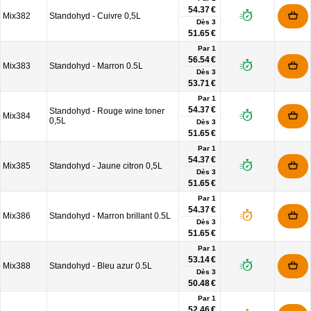
54.37 €
Mix382
Standohyd - Cuivre 0,5L
Dès
3
51.65 €
Par 1
56.54 €
Mix383
Standohyd - Marron 0.5L
Dès
3
53.71 €
Par 1
54.37 €
Standohyd - Rouge wine toner
Mix384
0,5L
Dès
3
51.65 €
Par 1
54.37 €
Mix385
Standohyd - Jaune citron 0,5L
Dès
3
51.65 €
Par 1
54.37 €
Mix386
Standohyd - Marron brillant 0.5L
Dès
3
51.65 €
Par 1
53.14 €
Mix388
Standohyd - Bleu azur 0.5L
Dès
3
50.48 €
Par 1
52.46 €