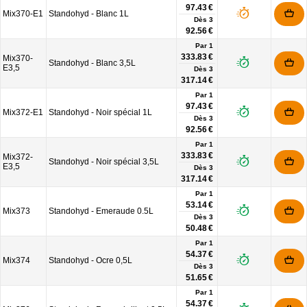
97.43 €
Mix370-E1
Standohyd - Blanc 1L
Dès
3
92.56 €
Par 1
333.83 €
Mix370-
Standohyd - Blanc 3,5L
E3,5
Dès
3
317.14 €
Par 1
97.43 €
Mix372-E1
Standohyd - Noir spécial 1L
Dès
3
92.56 €
Par 1
333.83 €
Mix372-
Standohyd - Noir spécial 3,5L
E3,5
Dès
3
317.14 €
Par 1
53.14 €
Mix373
Standohyd - Emeraude 0.5L
Dès
3
50.48 €
Par 1
54.37 €
Mix374
Standohyd - Ocre 0,5L
Dès
3
51.65 €
Par 1
54.37 €