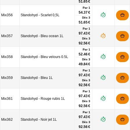
51.65 €
Par 1
54.37 €
Mix356
Standohyd - Scarlet 0,5L
Dès
3
51.65 €
Par 1
97.43 €
Mix357
Standohyd - Bleu ocean 1L
Dès
3
92.56 €
Par 1
52.46 €
Mix358
Standohyd - Bleu velours 0.5L
Dès
3
49.84 €
Par 1
97.43 €
Mix359
Standohyd - Bleu 1L
Dès
3
92.56 €
Par 1
97.43 €
Mix361
Standohyd - Rouge rubis 1L
Dès
3
92.56 €
Par 1
97.43 €
Mix362
Standohyd - Noir jet 1L
Dès
3
92.56 €