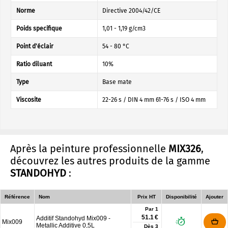
Norme
Directive 2004/42/CE
Poids specifique
1,01 - 1,19 g/cm3
Point d'éclair
54 - 80 °C
Ratio diluant
10%
Type
Base mate
Viscosite
22-26 s / DIN 4 mm 61-76 s / ISO 4 mm
Après la peinture professionnelle
MIX326
,
découvrez les autres produits de la gamme
STANDOHYD
:
Référence
Nom
Prix HT
Disponibilité
Ajouter
Par 1
51.1 €
Additif Standohyd Mix009 -
Mix009
Metallic Additive 0,5L
Dès
3