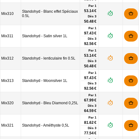
Par 1
53.14 €
Standohyd - Blanc effet Spéciaux
Mix310
0.5L
Dès
3
50.48 €
Par 1
97.43 €
Mix311
Standohyd - Satin silver 1L
Dès
3
92.56 €
Par 1
53.14 €
Mix312
Standohyd - lenticulaire fin 0.5L
Dès
3
50.48 €
Par 1
97.43 €
Mix313
Standohyd - Moonsilver 1L
Dès
3
92.56 €
Par 1
67.99 €
Mix320
Standohyd - Bleu Diamond 0,25L
Dès
3
64.59 €
Par 1
81.62 €
Mix321
Standohyd - Améthyste 0,5L
Dès
3
77.54 €