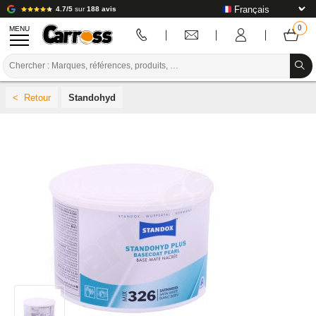
4.7/5
sur
188 avis
MENU
PROMOTIONS
Standohyd
CODE COULEUR
MARQUES
PREPARATION / PEINTURE / FINITION
CONSOMMABLE CARROSSERIE
OUTILLAGE CARROSSERIE
ÉQUIPEMENT ATELIER CARROSSERIE
INSTALLATION LABO
TUTORIEL & CONSEILS