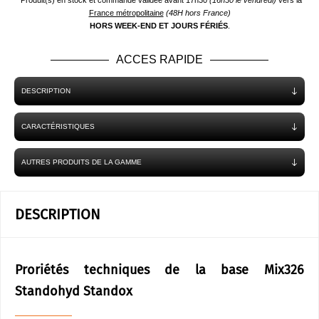
*Produit(s) en stock et commande validée avant 17h30
(16h30 le vendredi)
vers la
France métropolitaine
(48H hors France)
HORS WEEK-END ET JOURS FÉRIÉS
.
ACCES RAPIDE
DESCRIPTION
CARACTÉRISTIQUES
AUTRES PRODUITS DE LA GAMME
DESCRIPTION
Proriétés techniques de la base Mix326
Standohyd Standox