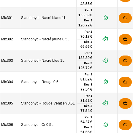
48.55 €
Par 1
133.39 €
Mix301
Standohyd - Nacré blanc 1L
Dès
3
126.72 €
Par 1
70.17 €
Mix302
Standohyd - Nacré jaune 0.5L
Dès
3
66.66 €
Par 1
133.39 €
Mix303
Standohyd - Nacré bleu 1L
Dès
3
126.72 €
Par 1
81.62 €
Mix304
Standohyd - Rouge 0,5L
Dès
3
77.54 €
Par 1
81.62 €
Mix305
Standohyd - Rouge Vénitien 0.5L
Dès
3
77.54 €
Par 1
54.37 €
Mix306
Standohyd - Or 0,5L
Dès
3
51.65 €