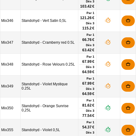
Dès
3
103.42 €
Par 1
121.26 €
Mix346
Standohyd - Vert Satin 0,5L
Dès
3
115.2 €
Par 1
66.76 €
Mix347
Standohyd - Cramberry red 0.5L
Dès
3
63.42 €
Par 1
67.99 €
Mix348
Standohyd - Rose Velours 0.25L
Dès
3
64.59 €
Par 1
67.99 €
Standohyd - Violet Mystique
Mix349
0.25L
Dès
3
64.59 €
Par 1
81.62 €
Standohyd - Orange Sunrise
Mix350
0,25L
Dès
3
77.54 €
Par 1
54.37 €
Mix355
Standohyd - Violet 0,5L
Dès
3