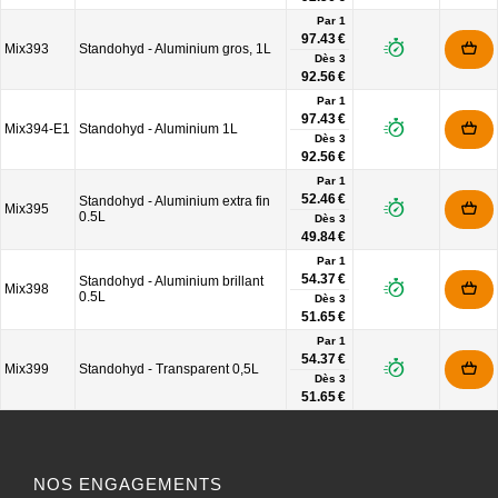
Par 1
97.43 €
Mix393
Standohyd - Aluminium gros, 1L
Dès
3
92.56 €
Par 1
97.43 €
Mix394-E1
Standohyd - Aluminium 1L
Dès
3
92.56 €
Par 1
52.46 €
Standohyd - Aluminium extra fin
Mix395
0.5L
Dès
3
49.84 €
Par 1
54.37 €
Standohyd - Aluminium brillant
Mix398
0.5L
Dès
3
51.65 €
Par 1
54.37 €
Mix399
Standohyd - Transparent 0,5L
Dès
3
51.65 €
NOS ENGAGEMENTS