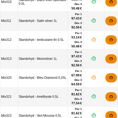
Standohyd - Blanc effet Spéciaux
Mix310
0.5L
Dès
3
50.48 €
Par 1
97.43 €
Mix311
Standohyd - Satin silver 1L
Dès
3
92.56 €
Par 1
53.14 €
Mix312
Standohyd - lenticulaire fin 0.5L
Dès
3
50.48 €
Par 1
97.43 €
Mix313
Standohyd - Moonsilver 1L
Dès
3
92.56 €
Par 1
67.99 €
Mix320
Standohyd - Bleu Diamond 0,25L
Dès
3
64.59 €
Par 1
81.62 €
Mix321
Standohyd - Améthyste 0,5L
Dès
3
77.54 €
Par 1
81.62 €
Mix323
Standohyd - Vert Mousse 0,5L
Dès
3