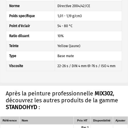
Norme
Directive 2004/42/CE
Poids specifique
1,01 - 1,19 g/cm3
Point d'éclair
54 - 80 °C
Ratio diluant
10%
Teinte
Yellow (Jaune)
Type
Base mate
Viscosite
22-26 s / DIN 4 mm 61-76 s / ISO 4 mm
Après la peinture professionnelle
MIX302
,
découvrez les autres produits de la gamme
STANDOHYD
:
Référence
Nom
Prix HT
Disponibilité
Ajouter
Par 1