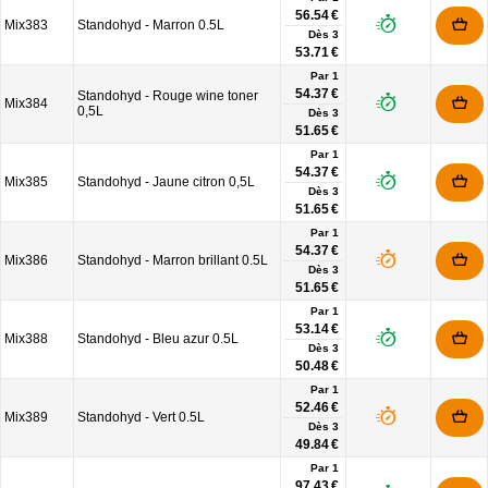
56.54 €
Mix383
Standohyd - Marron 0.5L
Dès
3
53.71 €
Par 1
54.37 €
Standohyd - Rouge wine toner
Mix384
0,5L
Dès
3
51.65 €
Par 1
54.37 €
Mix385
Standohyd - Jaune citron 0,5L
Dès
3
51.65 €
Par 1
54.37 €
Mix386
Standohyd - Marron brillant 0.5L
Dès
3
51.65 €
Par 1
53.14 €
Mix388
Standohyd - Bleu azur 0.5L
Dès
3
50.48 €
Par 1
52.46 €
Mix389
Standohyd - Vert 0.5L
Dès
3
49.84 €
Par 1
97.43 €