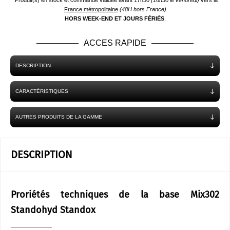
*Produit(s) en stock et commande validée avant 17h30
(16h30 le vendredi)
vers la
France métropolitaine
(48H hors France)
HORS WEEK-END ET JOURS FÉRIÉS
.
ACCES RAPIDE
DESCRIPTION
CARACTÉRISTIQUES
AUTRES PRODUITS DE LA GAMME
DESCRIPTION
Proriétés techniques de la base Mix302
Standohyd Standox