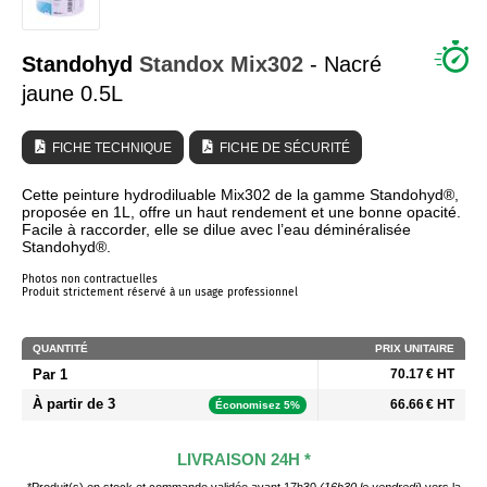
QUI SOMMES NOUS ?
Standohyd
Standox
Mix302
- Nacré
jaune 0.5L
FICHE TECHNIQUE
FICHE DE SÉCURITÉ
Cette peinture hydrodiluable Mix302 de la gamme Standohyd®,
proposée en 1L, offre un haut rendement et une bonne opacité.
Facile à raccorder, elle se dilue avec l’eau déminéralisée
Standohyd®.
Photos non contractuelles
Produit strictement réservé à un usage professionnel
QUANTITÉ
PRIX UNITAIRE
Par 1
70.17 € HT
À partir de 3
66.66 € HT
Économisez 5%
LIVRAISON 24H *