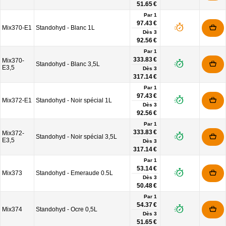
51.65 €
Par 1
97.43 €
Mix370-E1
Standohyd - Blanc 1L
Dès
3
92.56 €
Par 1
333.83 €
Mix370-
Standohyd - Blanc 3,5L
E3,5
Dès
3
317.14 €
Par 1
97.43 €
Mix372-E1
Standohyd - Noir spécial 1L
Dès
3
92.56 €
Par 1
333.83 €
Mix372-
Standohyd - Noir spécial 3,5L
E3,5
Dès
3
317.14 €
Par 1
53.14 €
Mix373
Standohyd - Emeraude 0.5L
Dès
3
50.48 €
Par 1
54.37 €
Mix374
Standohyd - Ocre 0,5L
Dès
3
51.65 €