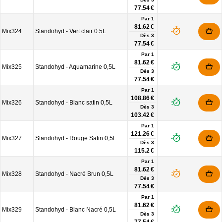
77.54 €
Par 1
81.62 €
Mix324
Standohyd - Vert clair 0.5L
Dès
3
77.54 €
Par 1
81.62 €
Mix325
Standohyd - Aquamarine 0,5L
Dès
3
77.54 €
Par 1
108.86 €
Mix326
Standohyd - Blanc satin 0,5L
Dès
3
103.42 €
Par 1
121.26 €
Mix327
Standohyd - Rouge Satin 0,5L
Dès
3
115.2 €
Par 1
81.62 €
Mix328
Standohyd - Nacré Brun 0,5L
Dès
3
77.54 €
Par 1
81.62 €
Mix329
Standohyd - Blanc Nacré 0,5L
Dès
3