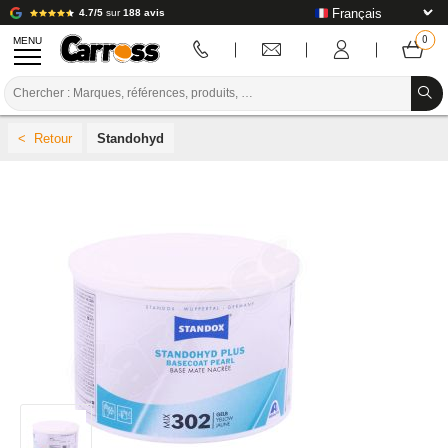
4.7/5
sur
188 avis
MENU
PROMOTIONS
Standohyd
CODE COULEUR
MARQUES
PREPARATION / PEINTURE / FINITION
CONSOMMABLE CARROSSERIE
OUTILLAGE CARROSSERIE
ÉQUIPEMENT ATELIER CARROSSERIE
INSTALLATION LABO
TUTORIEL & CONSEILS