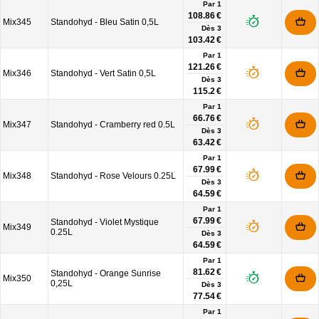
Par 1
108.86 €
Mix345
Standohyd - Bleu Satin 0,5L
Dès
3
103.42 €
Par 1
121.26 €
Mix346
Standohyd - Vert Satin 0,5L
Dès
3
115.2 €
Par 1
66.76 €
Mix347
Standohyd - Cramberry red 0.5L
Dès
3
63.42 €
Par 1
67.99 €
Mix348
Standohyd - Rose Velours 0.25L
Dès
3
64.59 €
Par 1
67.99 €
Standohyd - Violet Mystique
Mix349
0.25L
Dès
3
64.59 €
Par 1
81.62 €
Standohyd - Orange Sunrise
Mix350
0,25L
Dès
3
77.54 €
Par 1