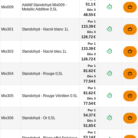
51.1 €
Additif Standohyd Mix009 -
Mix009
Metallic Additive 0,5L
Dès
3
48.55 €
Par 1
133.39 €
Mix301
Standohyd - Nacré blanc 1L
Dès
3
126.72 €
Par 1
133.39 €
Mix303
Standohyd - Nacré bleu 1L
Dès
3
126.72 €
Par 1
81.62 €
Mix304
Standohyd - Rouge 0,5L
Dès
3
77.54 €
Par 1
81.62 €
Mix305
Standohyd - Rouge Vénitien 0.5L
Dès
3
77.54 €
Par 1
54.37 €
Mix306
Standohyd - Or 0,5L
Dès
3
51.65 €
Par 1
53.14 €