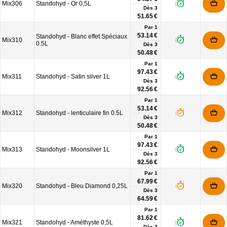
Mix306
Standohyd - Or 0,5L
Dès
3
51.65 €
Par 1
53.14 €
Standohyd - Blanc effet Spéciaux
Mix310
0.5L
Dès
3
50.48 €
Par 1
97.43 €
Mix311
Standohyd - Satin silver 1L
Dès
3
92.56 €
Par 1
53.14 €
Mix312
Standohyd - lenticulaire fin 0.5L
Dès
3
50.48 €
Par 1
97.43 €
Mix313
Standohyd - Moonsilver 1L
Dès
3
92.56 €
Par 1
67.99 €
Mix320
Standohyd - Bleu Diamond 0,25L
Dès
3
64.59 €
Par 1
81.62 €
Mix321
Standohyd - Améthyste 0,5L
Dès
3