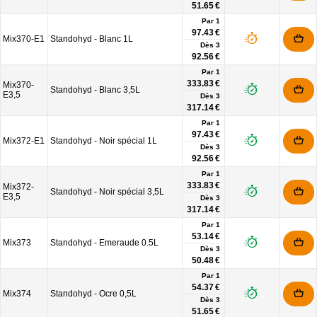
51.65 €
Par 1
97.43 €
Mix370-E1
Standohyd - Blanc 1L
Dès
3
92.56 €
Par 1
333.83 €
Mix370-
Standohyd - Blanc 3,5L
E3,5
Dès
3
317.14 €
Par 1
97.43 €
Mix372-E1
Standohyd - Noir spécial 1L
Dès
3
92.56 €
Par 1
333.83 €
Mix372-
Standohyd - Noir spécial 3,5L
E3,5
Dès
3
317.14 €
Par 1
53.14 €
Mix373
Standohyd - Emeraude 0.5L
Dès
3
50.48 €
Par 1
54.37 €
Mix374
Standohyd - Ocre 0,5L
Dès
3
51.65 €