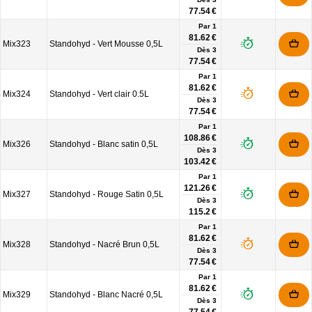
77.54 €
Par 1
81.62 €
Mix323
Standohyd - Vert Mousse 0,5L
Dès
3
77.54 €
Par 1
81.62 €
Mix324
Standohyd - Vert clair 0.5L
Dès
3
77.54 €
Par 1
108.86 €
Mix326
Standohyd - Blanc satin 0,5L
Dès
3
103.42 €
Par 1
121.26 €
Mix327
Standohyd - Rouge Satin 0,5L
Dès
3
115.2 €
Par 1
81.62 €
Mix328
Standohyd - Nacré Brun 0,5L
Dès
3
77.54 €
Par 1
81.62 €
Mix329
Standohyd - Blanc Nacré 0,5L
Dès
3