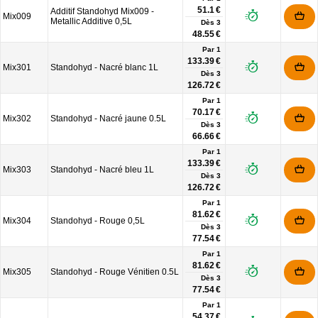
51.1 €
Additif Standohyd Mix009 -
Mix009
Metallic Additive 0,5L
Dès
3
48.55 €
Par 1
133.39 €
Mix301
Standohyd - Nacré blanc 1L
Dès
3
126.72 €
Par 1
70.17 €
Mix302
Standohyd - Nacré jaune 0.5L
Dès
3
66.66 €
Par 1
133.39 €
Mix303
Standohyd - Nacré bleu 1L
Dès
3
126.72 €
Par 1
81.62 €
Mix304
Standohyd - Rouge 0,5L
Dès
3
77.54 €
Par 1
81.62 €
Mix305
Standohyd - Rouge Vénitien 0.5L
Dès
3
77.54 €
Par 1
54.37 €