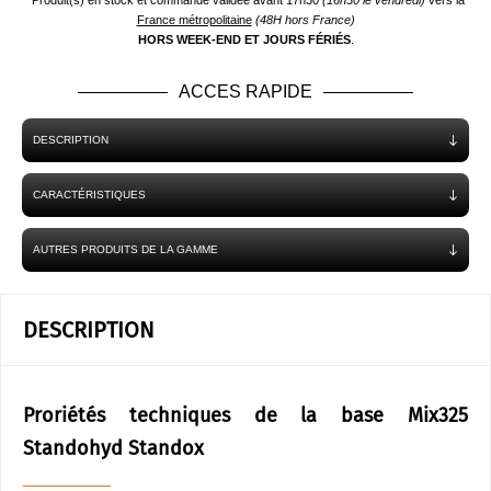
*Produit(s) en stock et commande validée avant 17h30
(16h30 le vendredi)
vers la
France métropolitaine
(48H hors France)
HORS WEEK-END ET JOURS FÉRIÉS
.
ACCES RAPIDE
DESCRIPTION
CARACTÉRISTIQUES
AUTRES PRODUITS DE LA GAMME
DESCRIPTION
Proriétés techniques de la base Mix325
Standohyd Standox