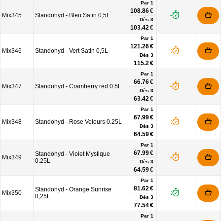
Par 1
108.86 €
Mix345
Standohyd - Bleu Satin 0,5L
Dès
3
103.42 €
Par 1
121.26 €
Mix346
Standohyd - Vert Satin 0,5L
Dès
3
115.2 €
Par 1
66.76 €
Mix347
Standohyd - Cramberry red 0.5L
Dès
3
63.42 €
Par 1
67.99 €
Mix348
Standohyd - Rose Velours 0.25L
Dès
3
64.59 €
Par 1
67.99 €
Standohyd - Violet Mystique
Mix349
0.25L
Dès
3
64.59 €
Par 1
81.62 €
Standohyd - Orange Sunrise
Mix350
0,25L
Dès
3
77.54 €
Par 1