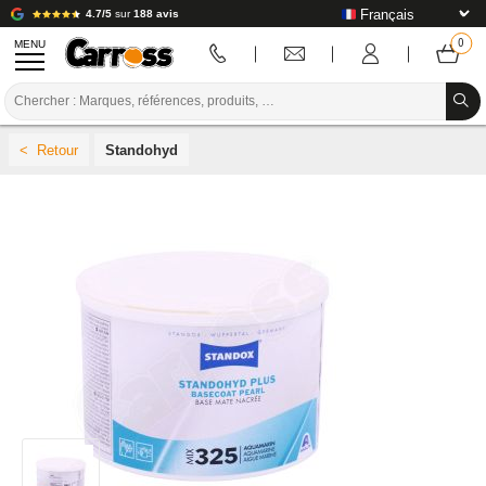
4.7/5
sur
188 avis
MENU
PROMOTIONS
Standohyd
CODE COULEUR
MARQUES
PREPARATION / PEINTURE / FINITION
CONSOMMABLE CARROSSERIE
OUTILLAGE CARROSSERIE
ÉQUIPEMENT ATELIER CARROSSERIE
INSTALLATION LABO
TUTORIEL & CONSEILS