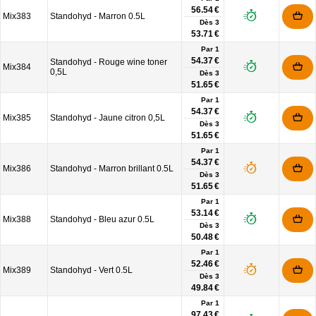
56.54 €
Mix383
Standohyd - Marron 0.5L
Dès
3
53.71 €
Par 1
54.37 €
Standohyd - Rouge wine toner
Mix384
0,5L
Dès
3
51.65 €
Par 1
54.37 €
Mix385
Standohyd - Jaune citron 0,5L
Dès
3
51.65 €
Par 1
54.37 €
Mix386
Standohyd - Marron brillant 0.5L
Dès
3
51.65 €
Par 1
53.14 €
Mix388
Standohyd - Bleu azur 0.5L
Dès
3
50.48 €
Par 1
52.46 €
Mix389
Standohyd - Vert 0.5L
Dès
3
49.84 €
Par 1
97.43 €