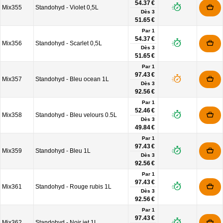
54.37 €
Mix355
Standohyd - Violet 0,5L
Dès
3
51.65 €
Par 1
54.37 €
Mix356
Standohyd - Scarlet 0,5L
Dès
3
51.65 €
Par 1
97.43 €
Mix357
Standohyd - Bleu ocean 1L
Dès
3
92.56 €
Par 1
52.46 €
Mix358
Standohyd - Bleu velours 0.5L
Dès
3
49.84 €
Par 1
97.43 €
Mix359
Standohyd - Bleu 1L
Dès
3
92.56 €
Par 1
97.43 €
Mix361
Standohyd - Rouge rubis 1L
Dès
3
92.56 €
Par 1
97.43 €
Mix362
Standohyd - Noir jet 1L