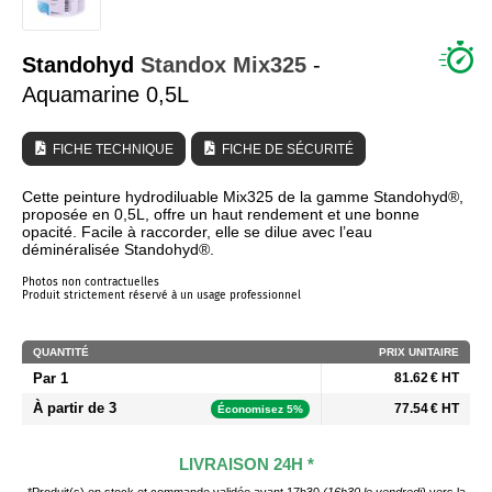
QUI SOMMES NOUS ?
Standohyd
Standox
Mix325
-
Aquamarine 0,5L
FICHE TECHNIQUE
FICHE DE SÉCURITÉ
Cette peinture hydrodiluable Mix325 de la gamme Standohyd®,
proposée en 0,5L, offre un haut rendement et une bonne
opacité. Facile à raccorder, elle se dilue avec l’eau
déminéralisée Standohyd®.
Photos non contractuelles
Produit strictement réservé à un usage professionnel
QUANTITÉ
PRIX UNITAIRE
Par 1
81.62 € HT
À partir de 3
77.54 € HT
Économisez 5%
LIVRAISON 24H *