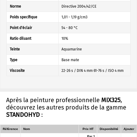
Norme
Directive 2004/42/CE
Poids specifique
1,01 - 1,19 g/cm3
Point d'éclair
54 - 80 °C
Ratio diluant
10%
Teinte
Aquamarine
Type
Base mate
Viscosite
22-26 s / DIN 4 mm 61-76 s / ISO 4 mm
Après la peinture professionnelle
MIX325
,
découvrez les autres produits de la gamme
STANDOHYD
:
Référence
Nom
Prix HT
Disponibilité
Ajouter
Par 1