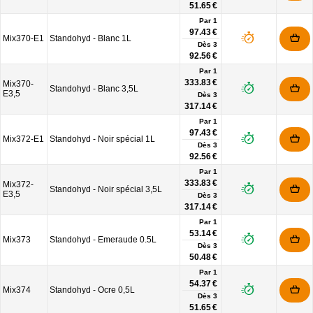
51.65 €
Par 1
97.43 €
Mix370-E1
Standohyd - Blanc 1L
Dès
3
92.56 €
Par 1
333.83 €
Mix370-
Standohyd - Blanc 3,5L
E3,5
Dès
3
317.14 €
Par 1
97.43 €
Mix372-E1
Standohyd - Noir spécial 1L
Dès
3
92.56 €
Par 1
333.83 €
Mix372-
Standohyd - Noir spécial 3,5L
E3,5
Dès
3
317.14 €
Par 1
53.14 €
Mix373
Standohyd - Emeraude 0.5L
Dès
3
50.48 €
Par 1
54.37 €
Mix374
Standohyd - Ocre 0,5L
Dès
3
51.65 €