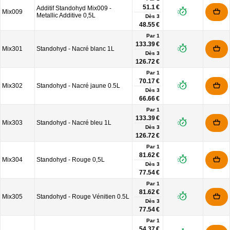
51.1 €
Additif Standohyd Mix009 -
Mix009
Metallic Additive 0,5L
Dès
3
48.55 €
Par 1
133.39 €
Mix301
Standohyd - Nacré blanc 1L
Dès
3
126.72 €
Par 1
70.17 €
Mix302
Standohyd - Nacré jaune 0.5L
Dès
3
66.66 €
Par 1
133.39 €
Mix303
Standohyd - Nacré bleu 1L
Dès
3
126.72 €
Par 1
81.62 €
Mix304
Standohyd - Rouge 0,5L
Dès
3
77.54 €
Par 1
81.62 €
Mix305
Standohyd - Rouge Vénitien 0.5L
Dès
3
77.54 €
Par 1
54.37 €