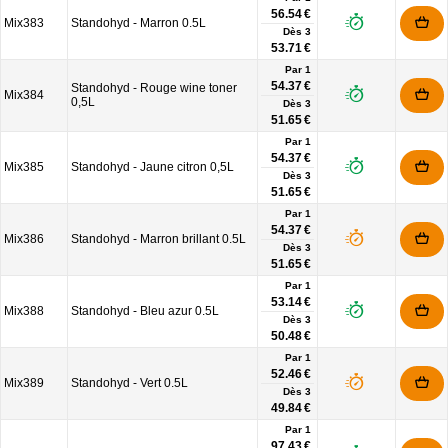
56.54 €
Mix383
Standohyd - Marron 0.5L
Dès
3
53.71 €
Par 1
54.37 €
Standohyd - Rouge wine toner
Mix384
0,5L
Dès
3
51.65 €
Par 1
54.37 €
Mix385
Standohyd - Jaune citron 0,5L
Dès
3
51.65 €
Par 1
54.37 €
Mix386
Standohyd - Marron brillant 0.5L
Dès
3
51.65 €
Par 1
53.14 €
Mix388
Standohyd - Bleu azur 0.5L
Dès
3
50.48 €
Par 1
52.46 €
Mix389
Standohyd - Vert 0.5L
Dès
3
49.84 €
Par 1
97.43 €