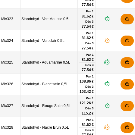
77.54 €
Par 1
81.62 €
Mix323
Standohyd - Vert Mousse 0,5L
Dès
3
77.54 €
Par 1
81.62 €
Mix324
Standohyd - Vert clair 0.5L
Dès
3
77.54 €
Par 1
81.62 €
Mix325
Standohyd - Aquamarine 0,5L
Dès
3
77.54 €
Par 1
108.86 €
Mix326
Standohyd - Blanc satin 0,5L
Dès
3
103.42 €
Par 1
121.26 €
Mix327
Standohyd - Rouge Satin 0,5L
Dès
3
115.2 €
Par 1
81.62 €
Mix328
Standohyd - Nacré Brun 0,5L
Dès
3