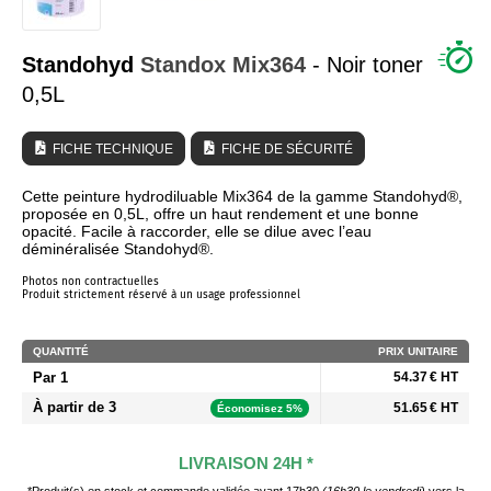
QUI SOMMES NOUS ?
Standohyd
Standox
Mix364
- Noir toner
0,5L
FICHE TECHNIQUE
FICHE DE SÉCURITÉ
Cette peinture hydrodiluable Mix364 de la gamme Standohyd®,
proposée en 0,5L, offre un haut rendement et une bonne
opacité. Facile à raccorder, elle se dilue avec l’eau
déminéralisée Standohyd®.
Photos non contractuelles
Produit strictement réservé à un usage professionnel
QUANTITÉ
PRIX UNITAIRE
Par 1
54.37 € HT
À partir de 3
51.65 € HT
Économisez 5%
LIVRAISON 24H *