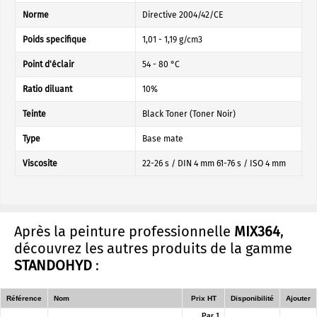
Norme
Directive 2004/42/CE
Poids specifique
1,01 - 1,19 g/cm3
Point d'éclair
54 - 80 °C
Ratio diluant
10%
Teinte
Black Toner (Toner Noir)
Type
Base mate
Viscosite
22-26 s / DIN 4 mm 61-76 s / ISO 4 mm
Après la peinture professionnelle
MIX364
,
découvrez les autres produits de la gamme
STANDOHYD
:
Référence
Nom
Prix HT
Disponibilité
Ajouter
Par 1