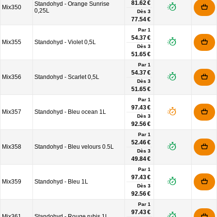
81.62 €
Standohyd - Orange Sunrise
Mix350
0,25L
Dès
3
77.54 €
Par 1
54.37 €
Mix355
Standohyd - Violet 0,5L
Dès
3
51.65 €
Par 1
54.37 €
Mix356
Standohyd - Scarlet 0,5L
Dès
3
51.65 €
Par 1
97.43 €
Mix357
Standohyd - Bleu ocean 1L
Dès
3
92.56 €
Par 1
52.46 €
Mix358
Standohyd - Bleu velours 0.5L
Dès
3
49.84 €
Par 1
97.43 €
Mix359
Standohyd - Bleu 1L
Dès
3
92.56 €
Par 1
97.43 €
Mix361
Standohyd - Rouge rubis 1L