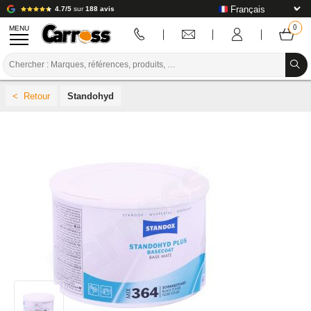
4.7/5
sur
188 avis
MENU
PROMOTIONS
Standohyd
CODE COULEUR
MARQUES
PREPARATION / PEINTURE / FINITION
CONSOMMABLE CARROSSERIE
OUTILLAGE CARROSSERIE
ÉQUIPEMENT ATELIER CARROSSERIE
INSTALLATION LABO
TUTORIEL & CONSEILS