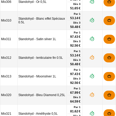
Mix306
Standohyd - Or 0,5L
Dès
3
51.65 €
Par 1
53.14 €
Standohyd - Blanc effet Spéciaux
Mix310
0.5L
Dès
3
50.48 €
Par 1
97.43 €
Mix311
Standohyd - Satin silver 1L
Dès
3
92.56 €
Par 1
53.14 €
Mix312
Standohyd - lenticulaire fin 0.5L
Dès
3
50.48 €
Par 1
97.43 €
Mix313
Standohyd - Moonsilver 1L
Dès
3
92.56 €
Par 1
67.99 €
Mix320
Standohyd - Bleu Diamond 0,25L
Dès
3
64.59 €
Par 1
81.62 €
Mix321
Standohyd - Améthyste 0,5L
Dès
3