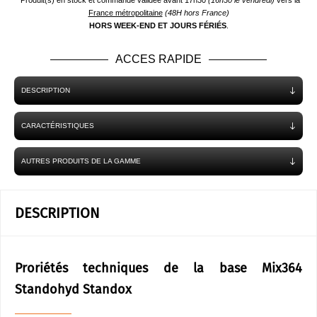
*Produit(s) en stock et commande validée avant 17h30
(16h30 le vendredi)
vers la
France métropolitaine
(48H hors France)
HORS WEEK-END ET JOURS FÉRIÉS
.
ACCES RAPIDE
DESCRIPTION
CARACTÉRISTIQUES
AUTRES PRODUITS DE LA GAMME
DESCRIPTION
Proriétés techniques de la base Mix364
Standohyd Standox