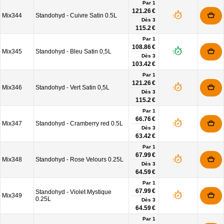
Par 1
121.26 €
Mix344
Standohyd - Cuivre Satin 0.5L
Dès
3
115.2 €
Par 1
108.86 €
Mix345
Standohyd - Bleu Satin 0,5L
Dès
3
103.42 €
Par 1
121.26 €
Mix346
Standohyd - Vert Satin 0,5L
Dès
3
115.2 €
Par 1
66.76 €
Mix347
Standohyd - Cramberry red 0.5L
Dès
3
63.42 €
Par 1
67.99 €
Mix348
Standohyd - Rose Velours 0.25L
Dès
3
64.59 €
Par 1
67.99 €
Standohyd - Violet Mystique
Mix349
0.25L
Dès
3
64.59 €
Par 1