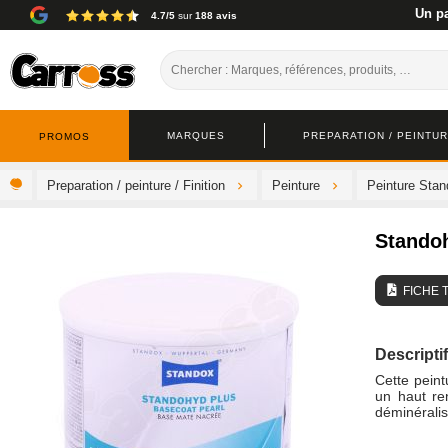
Un pa
4.7/5
sur
188 avis
MARQUES
PREPARATION / PEINTURE
PROMOS
Preparation / peinture / Finition
Peinture
Peinture Sta
Stando
FICHE 
Descriptif
Cette pein
un haut re
déminérali