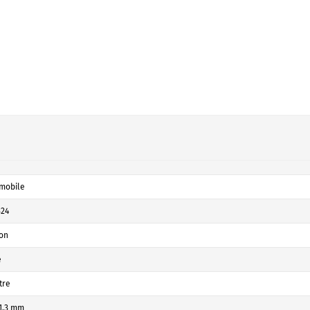
mobile
324
don
é
itre
 1,3 mm