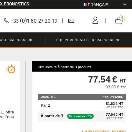
X PRONOSTICS
+33 (0)1 60 27 20 19
LAGE CARROSSERIE
ÉQUIPEMENT ATELIER CARROSSERIE
Prix unitaire à partir de
3 produits
77.54 €
HT
93.05 €
TTC
QUANTITÉ
PRIX UNITAIRE
81.62 € HT
Par 1
97.94 € TTC
L, offre
77.54 € HT
À partir de 3
ec l’eau
Économisez 5%
93.05 € TTC