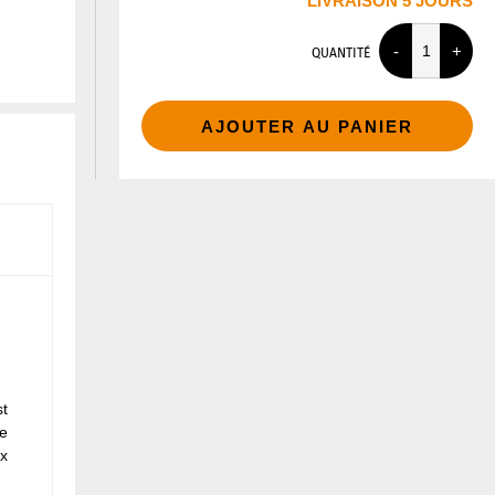
LIVRAISON 5 JOURS
QUANTITÉ
AJOUTER AU PANIER
st
ce
x