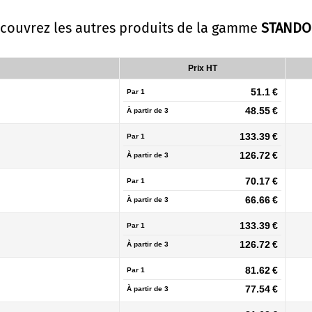
écouvrez les autres produits de la gamme
STAND
Prix HT
51.1 €
Par 1
48.55 €
À partir de
3
133.39 €
Par 1
126.72 €
À partir de
3
70.17 €
Par 1
66.66 €
À partir de
3
133.39 €
Par 1
126.72 €
À partir de
3
81.62 €
Par 1
77.54 €
À partir de
3