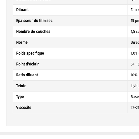
Diluant
Eau 
Epaisseur du film sec
15 µ
Nombre de couches
1,5 
Norme
Dire
Poids specifique
1,01 
Point d'éclair
54 - 
Ratio diluant
10%
Teinte
Light
Type
Base
Viscosite
22-2