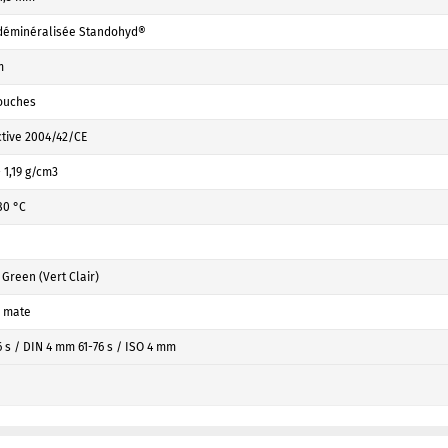
déminéralisée Standohyd®
m
couches
ctive 2004/42/CE
- 1,19 g/cm3
80 °C
 Green (Vert Clair)
 mate
6 s / DIN 4 mm 61-76 s / ISO 4 mm