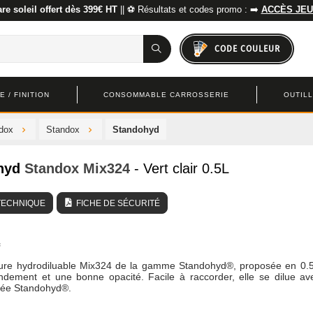
re soleil offert dès 399€ HT
|| ⚽ Résultats et codes promo : ➡️
ACCÈS JEU
CODE COULEUR
 / FINITION
CONSOMMABLE CARROSSERIE
OUTIL
ndox
Standox
Standohyd
hyd
Standox
Mix324
- Vert clair 0.5L
TECHNIQUE
FICHE DE SÉCURITÉ
ture hydrodiluable Mix324 de la gamme Standohyd®, proposée en 0.5
ndement et une bonne opacité. Facile à raccorder, elle se dilue av
sée Standohyd®.