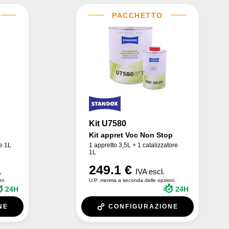
Kit U7580
Kit appret Voc Non Stop
re 1L
1 appretto 3,5L + 1 catalizzatore
1L
249.1 €
.
IVA escl.
ni
U.P. minima a seconda delle opzioni
24H
24H
NE
CONFIGURAZIONE