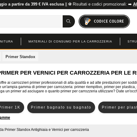
io a partire da 399 € IVA esclusa
|| ⚽ Risultati e codici promozionali: ➡️
A
CODICE COLORE
INITURA
MATERIALI DI CONSUMO PER LA CARROZZERIA
STRU
Primer Standox
RIMER PER VERNICI PER CARROZZERIA PER LE R
ffre ai carrozzieri primer professionali di alta qualità e ad alte prestazioni per soddi
e un'ampia gamma di primer per carrozzeria: primer riempitivo, primer per plastica
a un primer ad asciugare o quanto primer per carrozzeria utilizzare? Date un'occhiat
Primer 1K
Primer bagnato su bagnato
Primer per plas
 gamme
di primer
Washprimer
da
Primer Standox Antighiaia e Vernici per carrozzeria