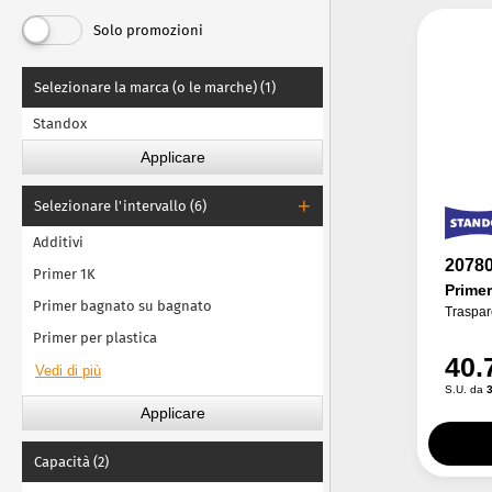
Primer Lesonal
Solo promozioni
Primer MaxMeyer
Selezionare la marca (o le marche) (1)
Primer Nexa Autocolor
Standox
Primer PPG
Primer R-M
Primer Sikkens
Selezionare l'intervallo (6)
Primer Spies Hecker
Additivi
2078
Primer 1K
Primer
Primer bagnato su bagnato
Traspar
Primer per plastica
40.
S.U. da
3
Capacità (2)