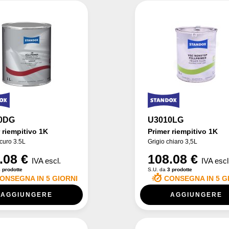
0DG
U3010LG
 riempitivo 1K
Primer riempitivo 1K
scuro 3.5L
Grigio chiaro 3,5L
.08 €
108.08 €
IVA escl.
IVA escl
 prodotte
S.U. da
3 prodotte
ONSEGNA IN 5 GIORNI
CONSEGNA IN 5 G
AGGIUNGERE
AGGIUNGERE