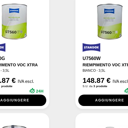
0G
U7560W
PIMENTO VOC XTRA
RIEMPIMENTO VOC XT
- 3,5L
BIANCO - 3,5L
.87 €
148.87 €
IVA escl.
IVA escl
 prodotte
S.U. da
3 prodotte
24H
AGGIUNGERE
AGGIUNGERE