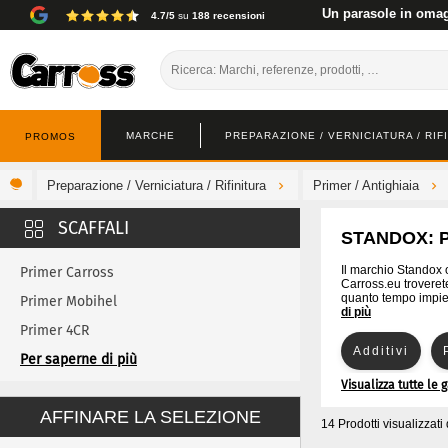
Un parasole in omagg
4.7/5
su
188 recensioni
MARCHE
PREPARAZIONE / VERNICIATURA / RIF
PROMOS
Preparazione / Verniciatura / Rifinitura
Primer / Antighiaia
STANDOX: P
Il marchio Standox o
Primer Carross
Carross.eu troveret
quanto tempo impieg
Primer Mobihel
di più
Primer 4CR
Additivi
Primer Cromax
Per saperne di più
Visualizza tutte le
Primer De Beer
Riempimento 
AFFINARE LA SELEZIONE
Primer Glasurit
14 Prodotti visualizzati
Primer Lechler