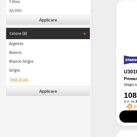
1 litro
3,5 litri
Colore (8)
Argento
Bianco
Bianco Grigio
Grigio
U301
Primer
Grigio 
108
S.U. da
3
C