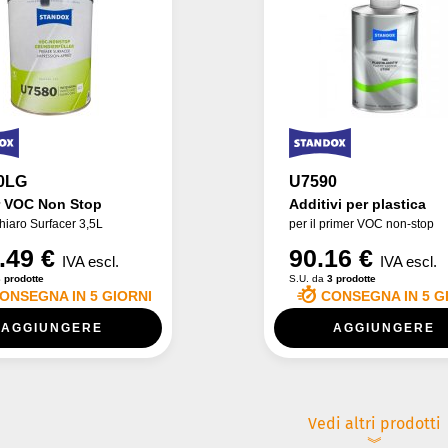
0LG
U7590
r VOC Non Stop
Additivi per plastica
chiaro Surfacer 3,5L
per il primer VOC non-stop
.49 €
90.16 €
IVA escl.
IVA escl.
 prodotte
S.U. da
3 prodotte
ONSEGNA IN 5 GIORNI
CONSEGNA IN 5 G
AGGIUNGERE
AGGIUNGERE
Vedi altri prodotti
︾