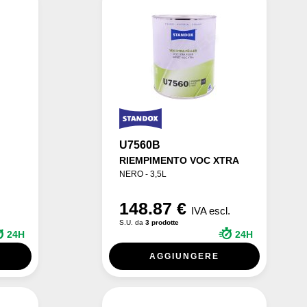
U7560B
RIEMPIMENTO VOC XTRA
NERO - 3,5L
148.87 €
IVA escl.
S.U. da
3 prodotte
24H
24H
AGGIUNGERE