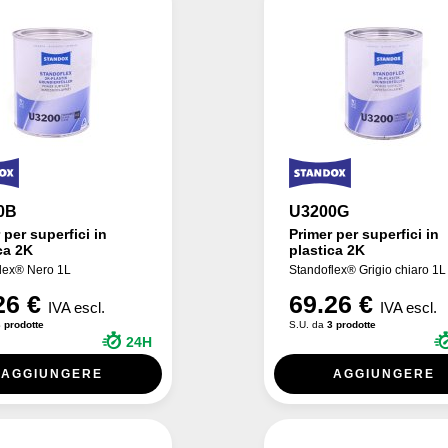
0B
U3200G
 per superfici in
Primer per superfici in
ca 2K
plastica 2K
lex® Nero 1L
Standoflex® Grigio chiaro 1L
26 €
69.26 €
IVA escl.
IVA escl.
 prodotte
S.U. da
3 prodotte
24H
AGGIUNGERE
AGGIUNGERE