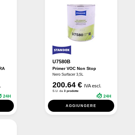
U7580B
RA
Primer VOC Non Stop
Nero Surfacer 3,5L
200.64 €
.
IVA escl.
S.U. da
3 prodotte
24H
24H
AGGIUNGERE