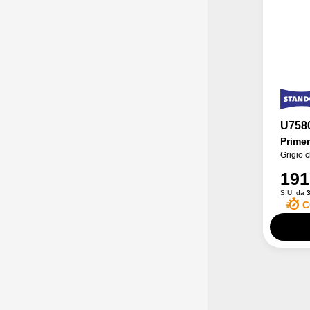
U758
Prime
Grigio 
191
S.U. da
3
C