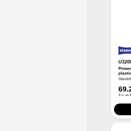
U320
Primer
plasti
Standof
69.
S.U. da
3