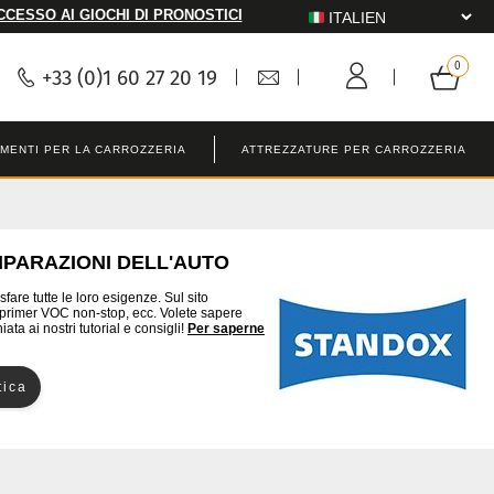
CCESSO AI GIOCHI DI PRONOSTICI
+33 (0)1 60 27 20 19
MENTI PER LA CARROZZERIA
ATTREZZATURE PER CARROZZERIA
IPARAZIONI DELL'AUTO
sfare tutte le loro esigenze. Sul sito
, primer VOC non-stop, ecc. Volete sapere
a ai nostri tutorial e consigli!
Per saperne
tica