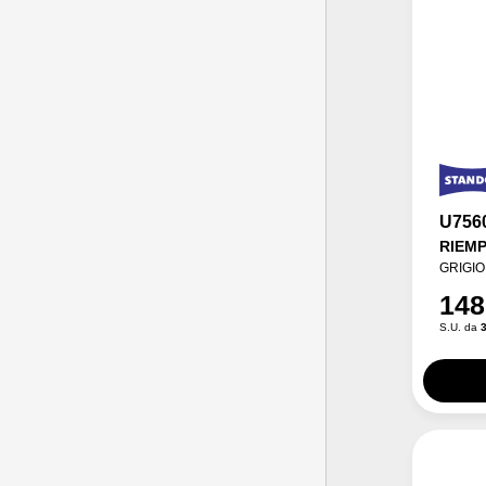
U756
RIEM
GRIGIO 
148
S.U. da
3