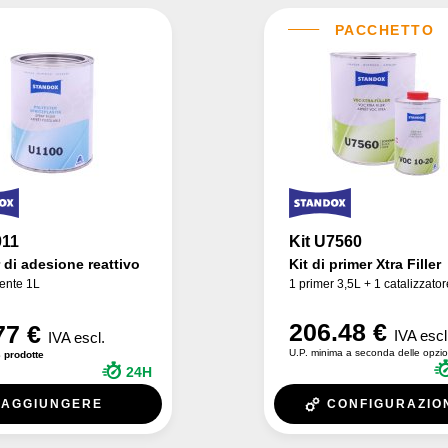
011
Kit U7560
 di adesione reattivo
Kit di primer Xtra Filler
ente 1L
1 primer 3,5L + 1 catalizzato
206.48 €
77 €
IVA escl
IVA escl.
U.P. minima a seconda delle opzio
 prodotte
24H
AGGIUNGERE
CONFIGURAZIO