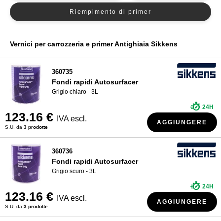
Riempimento di primer
Primer Nexa Autocolor
CHI SIAMO?
Primer PPG
Primer R-M
Vernici per carrozzeria e primer Antighiaia Sikkens
Primer Spies Hecker
Primer Standox
360735
Fondi rapidi Autosurfacer
Grigio chiaro - 3L
24H
123.16 €
IVA escl.
AGGIUNGERE
S.U. da
3 prodotte
360736
Fondi rapidi Autosurfacer
Grigio scuro - 3L
24H
123.16 €
IVA escl.
AGGIUNGERE
S.U. da
3 prodotte