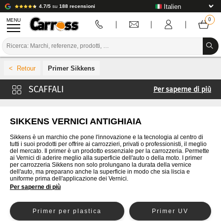
4.7/5
su
188 recensioni
MENU
PROMOZIONI
Primer Sikkens
CODICE COLORE
Per saperne di più
MARCHE
Primer Carross
PREPARAZIONE / VERNICIATURA / RIFINITURA
Primer Mobihel
SIKKENS VERNICI ANTIGHIAIA
Primer 4CR
MATERIALI DI CONSUMO PER LA CARROZZERIA
Sikkens è un marchio che pone l'innovazione e la tecnologia al centro di
tutti i suoi prodotti per offrire ai carrozzieri, privati o professionisti, il meglio
Primer Cromax
del mercato. Il primer è un prodotto essenziale per la carrozzeria. Permette
STRUMENTI PER LA CARROZZERIA
ai Vernici di aderire meglio alla superficie dell'auto o della moto. I primer
Primer De Beer
per carrozzeria Sikkens non solo prolungano la durata della vernice
dell'auto, ma preparano anche la superficie in modo che sia liscia e
ATTREZZATURE PER CARROZZERIA
Primer Glasurit
uniforme prima dell'applicazione dei Vernici.
Per saperne di più
Primer Lechler
INSTALLAZIONE IN LABORATORIO
Primer Lesonal
Primer per plastica
Primer UV
TUTORIAL E CONSIGLI
Primer MaxMeyer