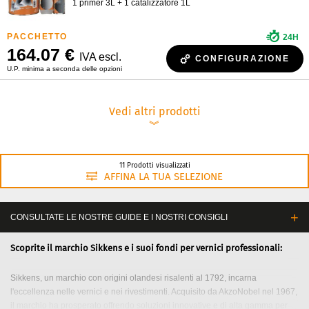
1 primer 3L + 1 catalizzatore 1L
24H
164.07 €
IVA escl.
CONFIGURAZIONE
U.P. minima a seconda delle opzioni
Vedi altri prodotti
︾
11 Prodotti visualizzati
AFFINA LA TUA SELEZIONE
CONSULTATE LE NOSTRE GUIDE E I NOSTRI CONSIGLI
Scoprite il marchio Sikkens e i suoi fondi per vernici professionali:
Sikkens, un marchio con origini olandesi risalenti al 1792, incarna
l'eccellenza nelle vernici e nei rivestimenti. Acquisito da AkzoNobel nel 1967,
il marchio ha prosperato offrendo soluzioni innovative e di alta gamma per