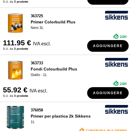
S.U. da
3 prodotte
363725
Primer Colorbuild Plus
Nero 3L
24H
111.95 €
IVA escl.
AGGIUNGERE
S.U. da
3 prodotte
363733
Fondi Colourbuild Plus
Giallo - 1L
24H
55.92 €
IVA escl.
AGGIUNGERE
S.U. da
3 prodotte
376058
Primer per plastica 2k Sikkens
1L