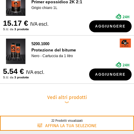
Primer epossidico 2K 2:1
Grigio chiaro 1L
24H
15.17 €
IVA escl.
AGGIUNGERE
S.U. da
3 prodotte
5200.1000
Protezione del bitume
Nero - Cartuccia da 1 litro
24H
5.54 €
IVA escl.
AGGIUNGERE
S.U. da
3 prodotte
Vedi altri prodotti
︾
22 Prodotti visualizzati
AFFINA LA TUA SELEZIONE