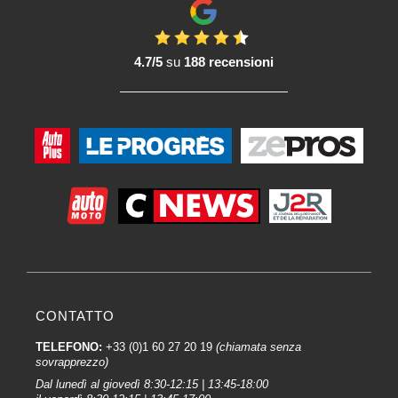
successive. Inoltre, in genere mirano a migliorare la durata della Verniciatura
finale.
Protezione dalla corrosione:
4.7/5
su
188 recensioni
Alcuni fondi per Vernici 4CR possono offrire un'ulteriore protezione dalla
corrosione, contribuendo a preservare la struttura metallica dei veicoli.
Applicazione versatile:
I primer per vernici 4CR sono spesso progettati per essere versatili, adatti a
superfici diverse come metallo, plastica o substrati specifici per il settore
automobilistico.
Le vostre domande sull'uso dei primer per vernici 4CR :
Il marchio 4CR è riconosciuto nel settore della carrozzeria per i suoi prodotti
chimici di alta qualità, in particolare per i suoi fondi per Vernici. Ecco alcune
risposte a domande frequenti poste dagli utenti sull'uso dei primer per vernici
CONTATTO
4CR.
TELEFONO:
+33 (0)1 60 27 20 19
(chiamata senza
1. Perché dovrei scegliere i fondi per vernici 4CR per i miei progetti di
sovrapprezzo)
carrozzeria?
Dal lunedì al giovedì 8:30-12:15 | 13:45-18:00
I fondi per vernici 4CR sono rinomati per la loro qualità professionale.