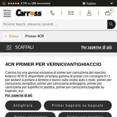
4.7/5
su
188 recensioni
MENU
PROMOZIONI
Primer 4CR
CODICE COLORE
Per saperne di più
MARCHE
Primer Carross
PREPARAZIONE / VERNICIATURA / RIFINITURA
Primer Mobihel
4CR PRIMER PER VERNICI/ANTIGHIACCIO
Primer Cromax
MATERIALI DI CONSUMO PER LA CARROZZERIA
Carross ha una gamma esclusiva di primer per carrozzeria del marchio
tedesco 4CR! È disponibile un'ampia gamma di primer con consegna D+1
Primer De Beer
per aiutarvi a portare a termine il lavoro sulla vostra auto o moto: primer per
STRUMENTI PER LA CARROZZERIA
carrozzeria riempitivo, primer per carrozzeria antiruggine, primer per
Primer Glasurit
carrozzeria per superfici in plastica, primer per carrozzeria bagnato su
bagnato, ecc.
ATTREZZATURE PER CARROZZERIA
Primer Lechler
Per saperne di più
Primer Lesonal
INSTALLAZIONE IN LABORATORIO
Antighiaia
Primer bagnato su bagnato
Primer MaxMeyer
TUTORIAL E CONSIGLI
Primer Nexa Autocolor