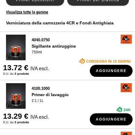
Primer epossidici
Primer per plastica
Primer PPG
CHI SIAMO?
Visualizza tutte le gamme
Primer UV
Riempimento di primer
Primer R-M
Verniciatura della carrozzeria 4CR e Fondi Antighiaia
Primer Sikkens
Washprimer
Primer Spies Hecker
4040.0750
Primer Standox
Sigillante antiruggine
750ml
CONSEGNA IN 15 GIORNI
13.72 €
IVA escl.
AGGIUNGERE
S.U. da
3 prodotte
4100.1000
Primer di lavaggio
2:1 / 1L
24H
13.29 €
IVA escl.
AGGIUNGERE
S.U. da
3 prodotte