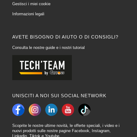
riducendo al minimo il rischio di corrosione. Si usa per preparare le superfici
Gestisci i miei cookie
metalliche nude prima dell'applicazione dei Vernici.
Informazioni legali
5. Come posso ottimizzare l'uso di 4CR Filler Primer per ottenere una
finitura liscia?
Il Fondo riempitivo 4CR è ideale per livellare le piccole imperfezioni della
superficie. Per ottenere una finitura liscia, applicare il fondo riempitivo
AVETE BISOGNO DI AIUTO O DI CONSIGLI?
seguendo le istruzioni del produttore. Dopo l'essiccazione, carteggiare
Consulta le nostre guide e i nostri tutorial
accuratamente per ottenere una superficie uniforme prima della Verniciatura
finale.
6. I primer 4CR sono compatibili con le vernici di altre marche?
In generale, i primer 4CR sono progettati per essere compatibili con diverse
marche di Vernici. Tuttavia, è sempre consigliabile verificare la compatibilità
specifica effettuando dei test preliminari, soprattutto se nel processo di
verniciatura si utilizzano prodotti di marche diverse.
UNISCITI A NOI SUI SOCIAL NETWORK
In breve, i fondi per Vernici 4CR offrono una soluzione affidabile per i
professionisti della carrozzeria. Per ottenere risultati ottimali, seguire
attentamente le istruzioni del produttore e adattare la scelta del primer alle
esigenze specifiche del progetto.
Scoprite le nostre ultime novità, le offerte speciali, i video e i
Descrizione dei primer per carrozzeria 4CR:
nuovi prodotti sulle nostre pagine Facebook, Instagram,
Linkedin, Tiktok e Youtube