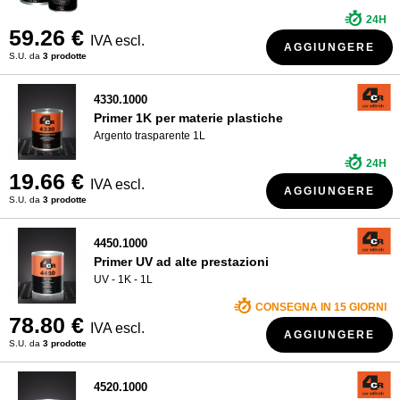
24H
59.26 €
IVA escl.
AGGIUNGERE
S.U. da
3 prodotte
4330.1000
Primer 1K per materie plastiche
Argento trasparente 1L
24H
19.66 €
IVA escl.
AGGIUNGERE
S.U. da
3 prodotte
4450.1000
Primer UV ad alte prestazioni
UV - 1K - 1L
CONSEGNA IN 15 GIORNI
78.80 €
IVA escl.
AGGIUNGERE
S.U. da
3 prodotte
4520.1000