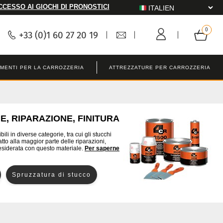
CCESSO AI GIOCHI DI PRONOSTICI
+33 (0)1 60 27 20 19
MENTI PER LA CARROZZERIA
ATTREZZATURE PER CARROZZERIA
E, RIPARAZIONE, FINITURA
li in diverse categorie, tra cui gli stucchi
tto alla maggior parte delle riparazioni,
esiderata con questo materiale.
Per saperne
Spruzzatura di stucco
Stucco metallico