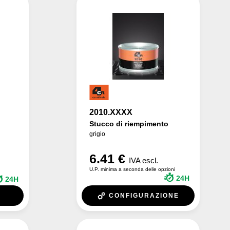
2010.XXXX
Stucco di riempimento
grigio
6.41 €
IVA escl.
U.P. minima a seconda delle opzioni
24H
24H
CONFIGURAZIONE