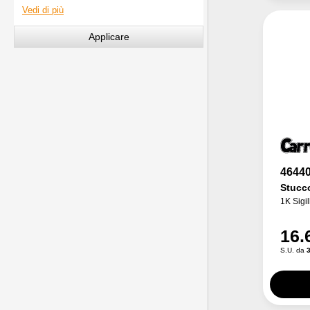
4644
Stucco
1K Sigil
16.
S.U. da
3