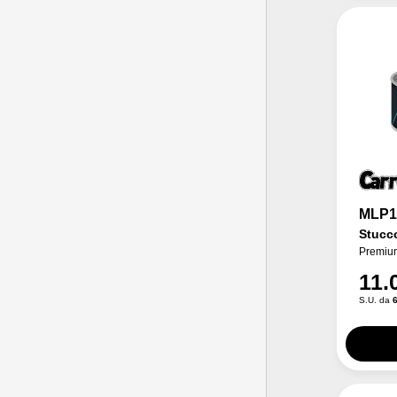
MLP1
Stucc
Premiu
11.
S.U. da
6