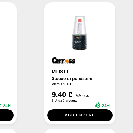
MPIST1
Stucco di poliestere
Pistolabile 1L
9.40 €
IVA escl.
S.U. da
3 prodotte
24H
24H
AGGIUNGERE