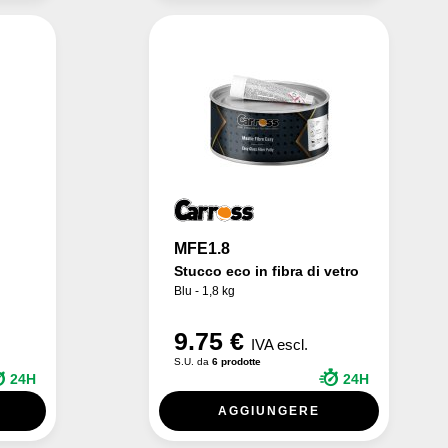
MFE1.8
Stucco eco in fibra di vetro
Blu - 1,8 kg
9.75 €
IVA escl.
S.U. da
6 prodotte
24H
24H
AGGIUNGERE