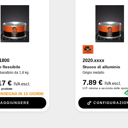
1800
2020.xxxx
 flessibile
Stucco di alluminio
barattolo da 1,8 kg
Grigio metallo
7.89 €
17 €
IVA escl.
IVA escl.
U.P. minima a seconda delle opzio
 prodotte
NSEGNA IN 15 GIORNI
AGGIUNGERE
CONFIGURAZIO