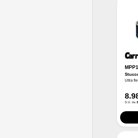
MPP
Stucco
Ultra fl
8.9
S.U. da
3