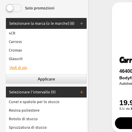
Solo promozioni
Selezionare la marca (o le marche) (8)
4CR
Carross
Cromax
Glasurit
4640
Bodyfi
Autolive
Selezionare l'intervallo (9)
19.
Cunei e spatole per lo stucco
S.U. da
3
Resina poliestere
Rotolo di stucco
Spruzzatura di stucco