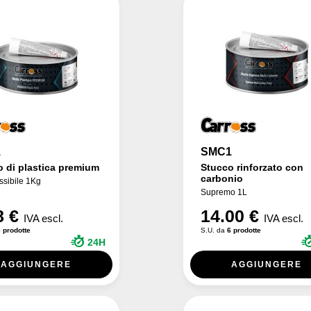
1
SMC1
 di plastica premium
Stucco rinforzato con
carbonio
essibile 1Kg
Supremo 1L
8 €
14.00 €
IVA escl.
IVA escl.
 prodotte
S.U. da
6 prodotte
24H
AGGIUNGERE
AGGIUNGERE