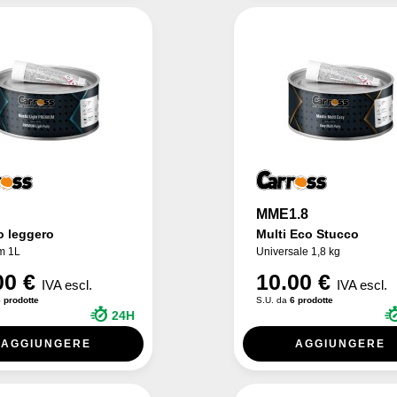
MME1.8
o leggero
Multi Eco Stucco
m 1L
Universale 1,8 kg
00 €
10.00 €
IVA escl.
IVA escl.
 prodotte
S.U. da
6 prodotte
24H
AGGIUNGERE
AGGIUNGERE