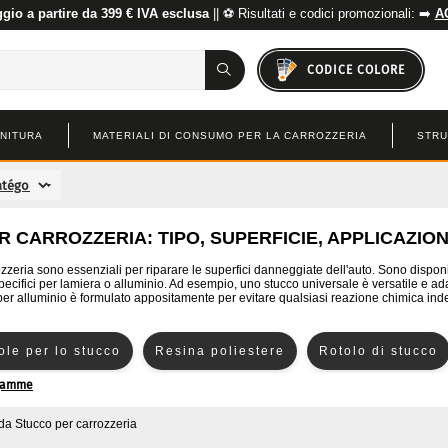
io a partire da 399 € IVA esclusa
|| ⚽ Risultati e codici promozionali: ➡️
A
CODICE COLORE
INITURA
MATERIALI DI CONSUMO PER LA CARROZZERIA
STRU
 CARROZZERIA: TIPO, SUPERFICIE, APPLICAZION
ozzeria sono essenziali per riparare le superfici danneggiate dell'auto. Sono disponibi
specifici per lamiera o alluminio. Ad esempio, uno stucco universale è versatile e ada
er alluminio è formulato appositamente per evitare qualsiasi reazione chimica ind
ole per lo stucco
Resina poliestere
Rotolo di stucco
 gamme
stica
Stucco di poliestere
Stucco in fibra di vetro
da
Stucco per carrozzeria