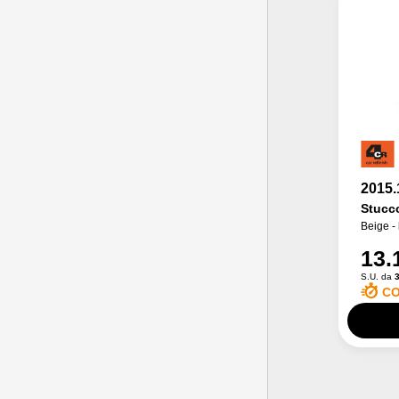
2015.
Stucco
Beige - 
13.
S.U. da
3
CO