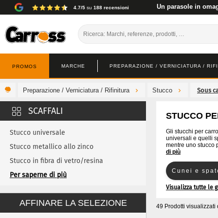
Un parasole in omagg
4.7/5
su
188 recensioni
MARCHE
PREPARAZIONE / VERNICIATURA / RIF
PROMOS
Preparazione / Verniciatura / Rifinitura
Stucco
STUCCO PER
Gli stucchi per carr
Stucco universale
universali e quelli 
mentre uno stucco p
Stucco metallico allo zinco
di più
Stucco in fibra di vetro/resina
Cunei e spat
Stucco spruzzabile
Per saperne di più
Visualizza tutte le
Stucco di alluminio
Stucco di pla
AFFINARE LA SELEZIONE
Stucco di plastica
49 Prodotti visualizzati
Stucco spray
Cunei di stucco