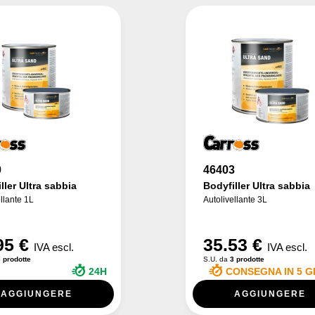
0
46403
ller Ultra sabbia
Bodyfiller Ultra sabbia
llante 1L
Autolivellante 3L
95 €
35.53 €
IVA escl.
IVA escl.
 prodotte
S.U. da
3 prodotte
24H
CONSEGNA IN 5 G
AGGIUNGERE
AGGIUNGERE