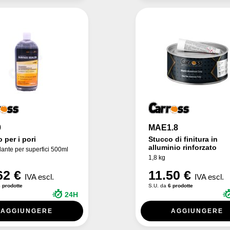
0
MAE1.8
 per i pori
Stucco di finitura in
alluminio rinforzato
lante per superfici 500ml
1,8 kg
62 €
11.50 €
IVA escl.
IVA escl.
 prodotte
S.U. da
6 prodotte
24H
AGGIUNGERE
AGGIUNGERE