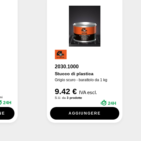
2030.1000
Stucco di plastica
Grigio scuro - barattolo da 1 kg
9.42 €
IVA escl.
ni
S.U. da
3 prodotte
24H
24H
NE
AGGIUNGERE