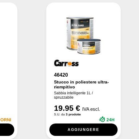
46420
Stucco in poliestere ultra-
riempitivo
Sabbia intelligente 1L /
spruzzabile
19.95 €
IVA escl.
S.U. da
3 prodotte
IORNI
24H
AGGIUNGERE