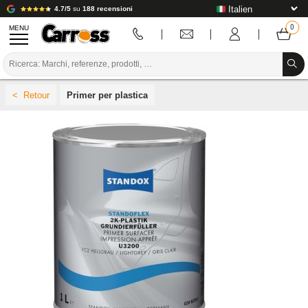
4.7/5
su
188 recensioni
MENU
PROMOZIONI
Primer per plastica
CODICE COLORE
MARCHE
PREPARAZIONE / VERNICIATURA / RIFINITURA
MATERIALI DI CONSUMO PER LA CARROZZERIA
STRUMENTI PER LA CARROZZERIA
ATTREZZATURE PER CARROZZERIA
INSTALLAZIONE IN LABORATORIO
TUTORIAL E CONSIGLI