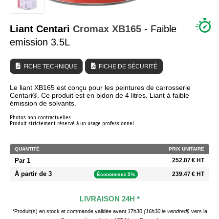
QUI SOMMES NOUS ?
Liant Centari
Cromax
XB165
- Faible
emission 3.5L
FICHE TECHNIQUE
FICHE DE SÉCURITÉ
Le liant XB165 est conçu pour les peintures de carrosserie
Centari®. Ce produit est en bidon de 4 litres. Liant à faible
émission de solvants.
Photos non contractuelles
Produit strictement réservé à un usage professionnel
QUANTITÉ
PRIX UNITAIRE
Par 1
252.07 € HT
À partir de 3
239.47 € HT
Économisez 5%
LIVRAISON 24H *
*Produit(s) en stock et commande validée avant 17h30
(16h30 le vendredi)
vers la