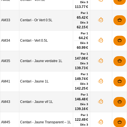
Dès
3
113.77 €
Par 1
65.42 €
AM33
Centari - Or Vert 0.5L
Dès
3
62.15 €
Par 1
64.2 €
AM34
Centari - Vert 0.5L
Dès
3
60.99 €
Par 1
147.08 €
AM35
Centari - Jaune verdatre 1L
Dès
3
139.73 €
Par 1
149.74 €
AM41
Centari - Jaune 1L
Dès
3
142.25 €
Par 1
146.48 €
AM43
Centari - Jaune vif 1L
Dès
3
139.16 €
Par 1
122.49 €
AM45
Centari - Jaune Transparent – 1L
Dès
3