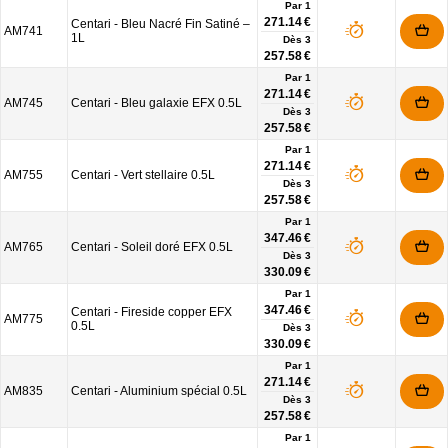
Par 1
271.14 €
Centari - Bleu Nacré Fin Satiné –
AM741
1L
Dès
3
257.58 €
Par 1
271.14 €
AM745
Centari - Bleu galaxie EFX 0.5L
Dès
3
257.58 €
Par 1
271.14 €
AM755
Centari - Vert stellaire 0.5L
Dès
3
257.58 €
Par 1
347.46 €
AM765
Centari - Soleil doré EFX 0.5L
Dès
3
330.09 €
Par 1
347.46 €
Centari - Fireside copper EFX
AM775
0.5L
Dès
3
330.09 €
Par 1
271.14 €
AM835
Centari - Aluminium spécial 0.5L
Dès
3
257.58 €
Par 1