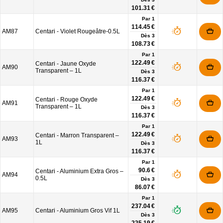
101.31 €
Par 1
114.45 €
AM87
Centari - Violet Rougeâtre-0.5L
Dès
3
108.73 €
Par 1
122.49 €
Centari - Jaune Oxyde
AM90
Transparent – 1L
Dès
3
116.37 €
Par 1
122.49 €
Centari - Rouge Oxyde
AM91
Transparent – 1L
Dès
3
116.37 €
Par 1
122.49 €
Centari - Marron Transparent –
AM93
1L
Dès
3
116.37 €
Par 1
90.6 €
Centari - Aluminium Extra Gros –
AM94
0.5L
Dès
3
86.07 €
Par 1
237.04 €
AM95
Centari - Aluminium Gros Vif 1L
Dès
3