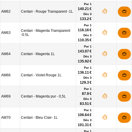
Par 1
140.21 €
AM62
Centari - Rouge Transparent -1L
Dès
3
133.2 €
Par 1
116.16 €
Centari - Magenta Transparent
AM63
-0.5L
Dès
3
110.35 €
Par 1
143.07 €
AM64
Centari - Magenta 1L
Dès
3
135.92 €
Par 1
136.11 €
AM66
Centari - Violet Rouge 1L
Dès
3
129.3 €
Par 1
87.9 €
AM69
Centari - Magenta pur - 0,5L
Dès
3
83.51 €
Par 1
106.64 €
AM70
Centari - Bleu Clair- 1L
Dès
3
101.31 €
Par 1