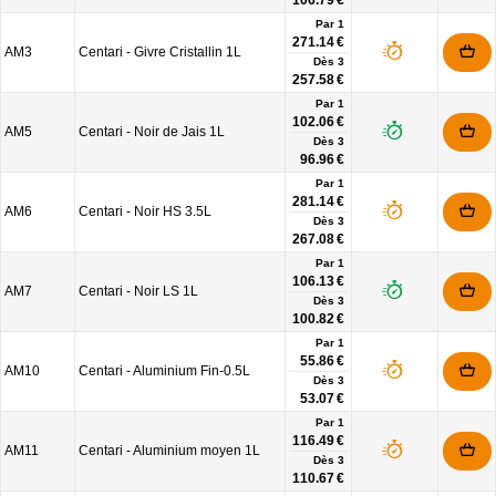
106.79 €
Par 1
271.14 €
AM3
Centari - Givre Cristallin 1L
Dès
3
257.58 €
Par 1
102.06 €
AM5
Centari - Noir de Jais 1L
Dès
3
96.96 €
Par 1
281.14 €
AM6
Centari - Noir HS 3.5L
Dès
3
267.08 €
Par 1
106.13 €
AM7
Centari - Noir LS 1L
Dès
3
100.82 €
Par 1
55.86 €
AM10
Centari - Aluminium Fin-0.5L
Dès
3
53.07 €
Par 1
116.49 €
AM11
Centari - Aluminium moyen 1L
Dès
3
110.67 €