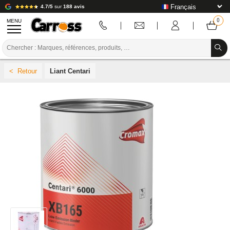
4.7/5
sur
188 avis
MENU
PROMOTIONS
Liant Centari
CODE COULEUR
MARQUES
PREPARATION / PEINTURE / FINITION
CONSOMMABLE CARROSSERIE
OUTILLAGE CARROSSERIE
ÉQUIPEMENT ATELIER CARROSSERIE
INSTALLATION LABO
TUTORIEL & CONSEILS