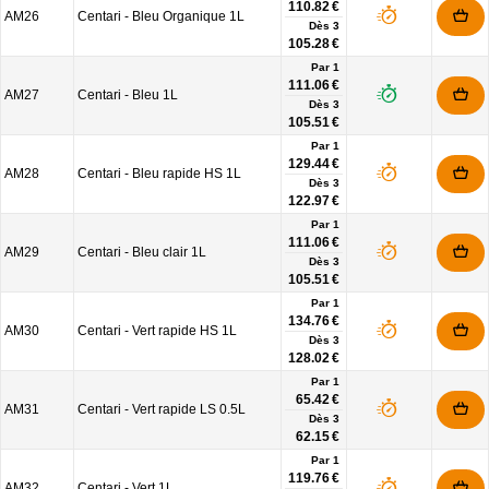
110.82 €
AM26
Centari - Bleu Organique 1L
Dès
3
105.28 €
Par 1
111.06 €
AM27
Centari - Bleu 1L
Dès
3
105.51 €
Par 1
129.44 €
AM28
Centari - Bleu rapide HS 1L
Dès
3
122.97 €
Par 1
111.06 €
AM29
Centari - Bleu clair 1L
Dès
3
105.51 €
Par 1
134.76 €
AM30
Centari - Vert rapide HS 1L
Dès
3
128.02 €
Par 1
65.42 €
AM31
Centari - Vert rapide LS 0.5L
Dès
3
62.15 €
Par 1
119.76 €
AM32
Centari - Vert 1L