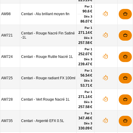
225.19 €
Par 1
90.6 €
AM98
Centari - Alu brillant moyen fin
Dès
3
86.07 €
Par 1
271.14 €
Centari - Rouge Nacré Fin Satiné
AM721
-1L
Dès
3
257.58 €
Par 1
252.07 €
AM724
Centari - Rouge Rutile Nacré 1L
Dès
3
239.47 €
Par 1
56.54 €
AM725
Centari - Rouge radiant FX 100ml
Dès
3
53.71 €
Par 1
271.14 €
AM728
Centari - Vert Rouge Nacré 1L
Dès
3
257.58 €
Par 1
347.46 €
AM735
Centari - Argenté EFX 0.5L
Dès
3
330.09 €