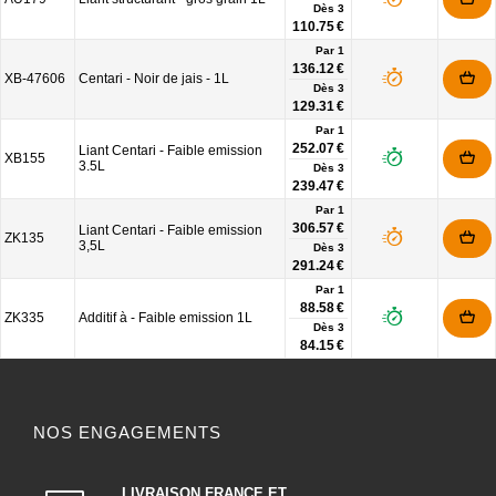
Dès
3
110.75 €
Par 1
136.12 €
XB-47606
Centari - Noir de jais - 1L
Dès
3
129.31 €
Par 1
252.07 €
Liant Centari - Faible emission
XB155
3.5L
Dès
3
239.47 €
Par 1
306.57 €
Liant Centari - Faible emission
ZK135
3,5L
Dès
3
291.24 €
Par 1
88.58 €
ZK335
Additif à - Faible emission 1L
Dès
3
84.15 €
NOS ENGAGEMENTS
LIVRAISON FRANCE ET