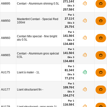
271.14 €
AM895
Centari - Aluminium shining 0.5L
Dès
3
257.58 €
Par 1
27.11 €
Mastertint Centari - Special Red
AM950
100ml
Dès
3
25.75 €
Par 1
141.56 €
Centari Mix special - fine bright
AM960
alu 0.5L
Dès
3
134.48 €
Par 1
141.56 €
Centari - Aluminium gros spécial
AM965
0,5L
Dès
3
134.48 €
Par 1
81.34 €
AU175
Liant à mater - 1L
Dès
3
77.27 €
Par 1
109.76 €
AU177
Liant structurant fin -
Dès
3
104.27 €
Par 1
116.58 €
AU179
Liant structurant - gros grain 1L