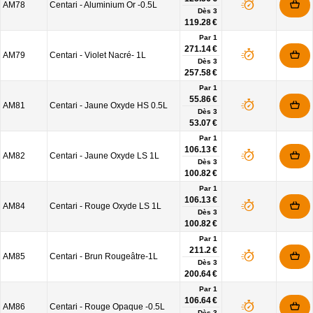
AM78
Centari - Aluminium Or -0.5L
Dès
3
119.28 €
Par 1
271.14 €
AM79
Centari - Violet Nacré- 1L
Dès
3
257.58 €
Par 1
55.86 €
AM81
Centari - Jaune Oxyde HS 0.5L
Dès
3
53.07 €
Par 1
106.13 €
AM82
Centari - Jaune Oxyde LS 1L
Dès
3
100.82 €
Par 1
106.13 €
AM84
Centari - Rouge Oxyde LS 1L
Dès
3
100.82 €
Par 1
211.2 €
AM85
Centari - Brun Rougeâtre-1L
Dès
3
200.64 €
Par 1
106.64 €
AM86
Centari - Rouge Opaque -0.5L
Dès
3