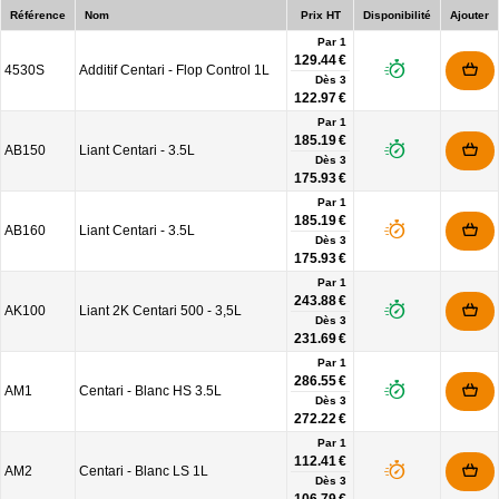
Référence
Nom
Prix HT
Disponibilité
Ajouter
Par 1
129.44 €
4530S
Additif Centari - Flop Control 1L
Dès
3
122.97 €
Par 1
185.19 €
AB150
Liant Centari - 3.5L
Dès
3
175.93 €
Par 1
185.19 €
AB160
Liant Centari - 3.5L
Dès
3
175.93 €
Par 1
243.88 €
AK100
Liant 2K Centari 500 - 3,5L
Dès
3
231.69 €
Par 1
286.55 €
AM1
Centari - Blanc HS 3.5L
Dès
3
272.22 €
Par 1
112.41 €
AM2
Centari - Blanc LS 1L
Dès
3