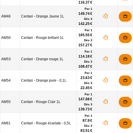
116.37 €
Par 1
149.74 €
AM46
Centari - Orange Jaune 1L
Dès
3
142.25 €
Par 1
165.55 €
AM50
Centari - Rouge brillant 1L
Dès
3
157.27 €
Par 1
114.18 €
AM53
Centari - Orange rouge 1L
Dès
3
108.47 €
Par 1
23.63 €
AM54
Centari - Orange pure - 0,1L
Dès
3
22.45 €
Par 1
147.08 €
AM55
Centari - Rouge Clair 1L
Dès
3
139.73 €
Par 1
87.9 €
AM61
Centari - Rouge écarlate - 0,5L
Dès
3
83.51 €