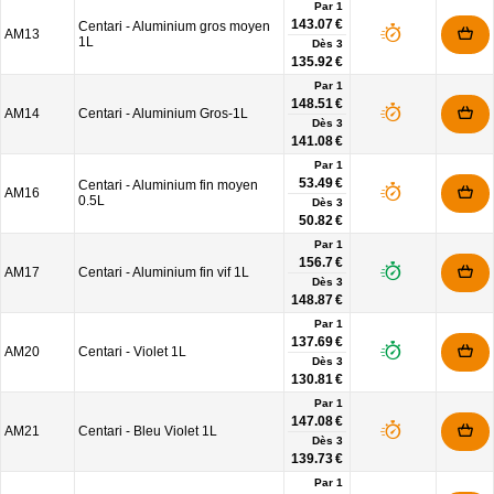
Par 1
143.07 €
Centari - Aluminium gros moyen
AM13
1L
Dès
3
135.92 €
Par 1
148.51 €
AM14
Centari - Aluminium Gros-1L
Dès
3
141.08 €
Par 1
53.49 €
Centari - Aluminium fin moyen
AM16
0.5L
Dès
3
50.82 €
Par 1
156.7 €
AM17
Centari - Aluminium fin vif 1L
Dès
3
148.87 €
Par 1
137.69 €
AM20
Centari - Violet 1L
Dès
3
130.81 €
Par 1
147.08 €
AM21
Centari - Bleu Violet 1L
Dès
3
139.73 €
Par 1