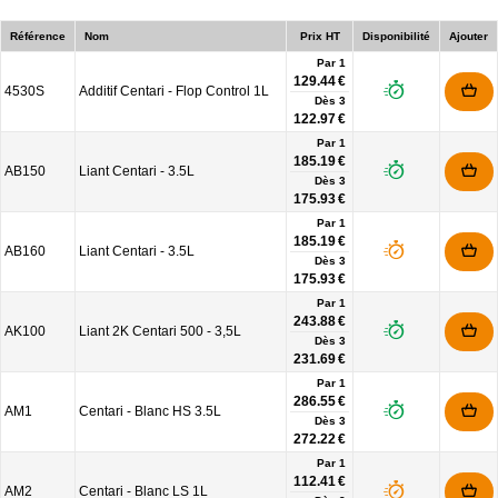
Référence
Nom
Prix HT
Disponibilité
Ajouter
Par 1
129.44 €
4530S
Additif Centari - Flop Control 1L
Dès
3
122.97 €
Par 1
185.19 €
AB150
Liant Centari - 3.5L
Dès
3
175.93 €
Par 1
185.19 €
AB160
Liant Centari - 3.5L
Dès
3
175.93 €
Par 1
243.88 €
AK100
Liant 2K Centari 500 - 3,5L
Dès
3
231.69 €
Par 1
286.55 €
AM1
Centari - Blanc HS 3.5L
Dès
3
272.22 €
Par 1
112.41 €
AM2
Centari - Blanc LS 1L