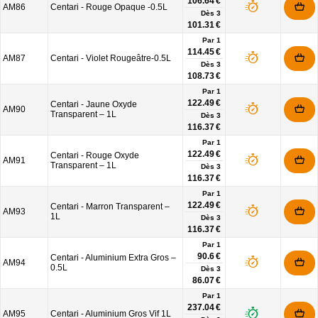
106.64 €
AM86
Centari - Rouge Opaque -0.5L
Dès
3
101.31 €
Par 1
114.45 €
AM87
Centari - Violet Rougeâtre-0.5L
Dès
3
108.73 €
Par 1
122.49 €
Centari - Jaune Oxyde
AM90
Transparent – 1L
Dès
3
116.37 €
Par 1
122.49 €
Centari - Rouge Oxyde
AM91
Transparent – 1L
Dès
3
116.37 €
Par 1
122.49 €
Centari - Marron Transparent –
AM93
1L
Dès
3
116.37 €
Par 1
90.6 €
Centari - Aluminium Extra Gros –
AM94
0.5L
Dès
3
86.07 €
Par 1
237.04 €
AM95
Centari - Aluminium Gros Vif 1L