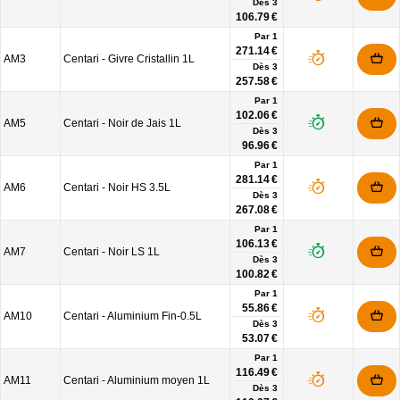
Dès
3
106.79 €
Par 1
271.14 €
AM3
Centari - Givre Cristallin 1L
Dès
3
257.58 €
Par 1
102.06 €
AM5
Centari - Noir de Jais 1L
Dès
3
96.96 €
Par 1
281.14 €
AM6
Centari - Noir HS 3.5L
Dès
3
267.08 €
Par 1
106.13 €
AM7
Centari - Noir LS 1L
Dès
3
100.82 €
Par 1
55.86 €
AM10
Centari - Aluminium Fin-0.5L
Dès
3
53.07 €
Par 1
116.49 €
AM11
Centari - Aluminium moyen 1L
Dès
3