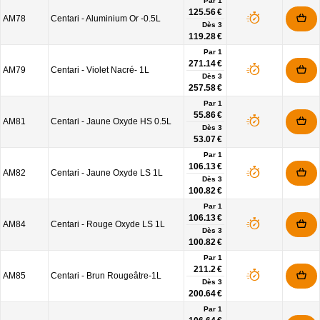
Par 1
125.56 €
AM78
Centari - Aluminium Or -0.5L
Dès
3
119.28 €
Par 1
271.14 €
AM79
Centari - Violet Nacré- 1L
Dès
3
257.58 €
Par 1
55.86 €
AM81
Centari - Jaune Oxyde HS 0.5L
Dès
3
53.07 €
Par 1
106.13 €
AM82
Centari - Jaune Oxyde LS 1L
Dès
3
100.82 €
Par 1
106.13 €
AM84
Centari - Rouge Oxyde LS 1L
Dès
3
100.82 €
Par 1
211.2 €
AM85
Centari - Brun Rougeâtre-1L
Dès
3
200.64 €
Par 1