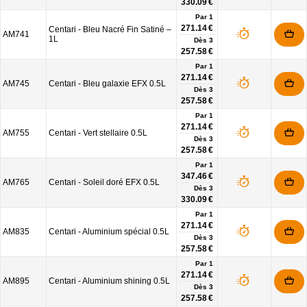
330.09 €
Par 1
271.14 €
Centari - Bleu Nacré Fin Satiné –
AM741
1L
Dès
3
257.58 €
Par 1
271.14 €
AM745
Centari - Bleu galaxie EFX 0.5L
Dès
3
257.58 €
Par 1
271.14 €
AM755
Centari - Vert stellaire 0.5L
Dès
3
257.58 €
Par 1
347.46 €
AM765
Centari - Soleil doré EFX 0.5L
Dès
3
330.09 €
Par 1
271.14 €
AM835
Centari - Aluminium spécial 0.5L
Dès
3
257.58 €
Par 1
271.14 €
AM895
Centari - Aluminium shining 0.5L
Dès
3
257.58 €