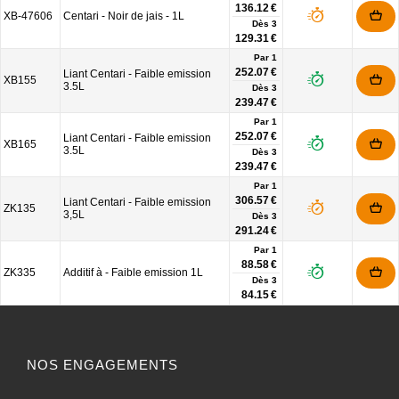
136.12 €
XB-47606
Centari - Noir de jais - 1L
Dès
3
129.31 €
Par 1
252.07 €
Liant Centari - Faible emission
XB155
3.5L
Dès
3
239.47 €
Par 1
252.07 €
Liant Centari - Faible emission
XB165
3.5L
Dès
3
239.47 €
Par 1
306.57 €
Liant Centari - Faible emission
ZK135
3,5L
Dès
3
291.24 €
Par 1
88.58 €
ZK335
Additif à - Faible emission 1L
Dès
3
84.15 €
NOS ENGAGEMENTS