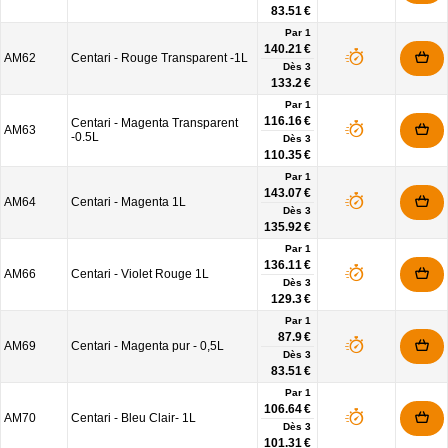
83.51 €
Par 1
140.21 €
AM62
Centari - Rouge Transparent -1L
Dès
3
133.2 €
Par 1
116.16 €
Centari - Magenta Transparent
AM63
-0.5L
Dès
3
110.35 €
Par 1
143.07 €
AM64
Centari - Magenta 1L
Dès
3
135.92 €
Par 1
136.11 €
AM66
Centari - Violet Rouge 1L
Dès
3
129.3 €
Par 1
87.9 €
AM69
Centari - Magenta pur - 0,5L
Dès
3
83.51 €
Par 1
106.64 €
AM70
Centari - Bleu Clair- 1L
Dès
3
101.31 €