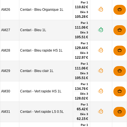
Par 1
110.82 €
AM26
Centari - Bleu Organique 1L
Dès
3
105.28 €
Par 1
111.06 €
AM27
Centari - Bleu 1L
Dès
3
105.51 €
Par 1
129.44 €
AM28
Centari - Bleu rapide HS 1L
Dès
3
122.97 €
Par 1
111.06 €
AM29
Centari - Bleu clair 1L
Dès
3
105.51 €
Par 1
134.76 €
AM30
Centari - Vert rapide HS 1L
Dès
3
128.02 €
Par 1
65.42 €
AM31
Centari - Vert rapide LS 0.5L
Dès
3
62.15 €
Par 1