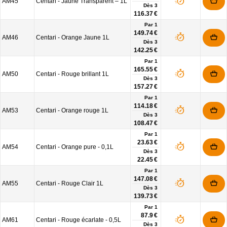
AM45
Centari - Jaune Transparent – 1L
Dès
3
116.37 €
Par 1
149.74 €
AM46
Centari - Orange Jaune 1L
Dès
3
142.25 €
Par 1
165.55 €
AM50
Centari - Rouge brillant 1L
Dès
3
157.27 €
Par 1
114.18 €
AM53
Centari - Orange rouge 1L
Dès
3
108.47 €
Par 1
23.63 €
AM54
Centari - Orange pure - 0,1L
Dès
3
22.45 €
Par 1
147.08 €
AM55
Centari - Rouge Clair 1L
Dès
3
139.73 €
Par 1
87.9 €
AM61
Centari - Rouge écarlate - 0,5L
Dès
3