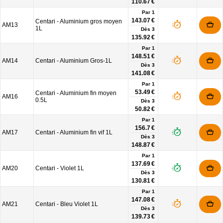
110.67 €
Par 1
143.07 €
Centari - Aluminium gros moyen
AM13
1L
Dès
3
135.92 €
Par 1
148.51 €
AM14
Centari - Aluminium Gros-1L
Dès
3
141.08 €
Par 1
53.49 €
Centari - Aluminium fin moyen
AM16
0.5L
Dès
3
50.82 €
Par 1
156.7 €
AM17
Centari - Aluminium fin vif 1L
Dès
3
148.87 €
Par 1
137.69 €
AM20
Centari - Violet 1L
Dès
3
130.81 €
Par 1
147.08 €
AM21
Centari - Bleu Violet 1L
Dès
3
139.73 €