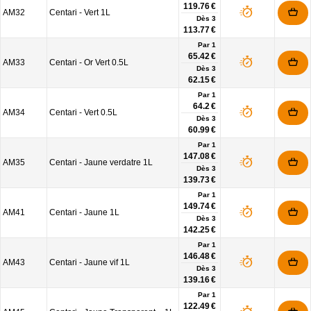
119.76 €
AM32
Centari - Vert 1L
Dès
3
113.77 €
Par 1
65.42 €
AM33
Centari - Or Vert 0.5L
Dès
3
62.15 €
Par 1
64.2 €
AM34
Centari - Vert 0.5L
Dès
3
60.99 €
Par 1
147.08 €
AM35
Centari - Jaune verdatre 1L
Dès
3
139.73 €
Par 1
149.74 €
AM41
Centari - Jaune 1L
Dès
3
142.25 €
Par 1
146.48 €
AM43
Centari - Jaune vif 1L
Dès
3
139.16 €
Par 1
122.49 €