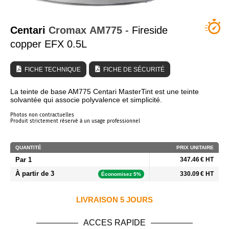
QUI SOMMES NOUS ?
Centari
Cromax
AM775
- Fireside
copper EFX 0.5L
FICHE TECHNIQUE
FICHE DE SÉCURITÉ
La teinte de base AM775 Centari MasterTint est une teinte
solvantée qui associe polyvalence et simplicité.
Photos non contractuelles
Produit strictement réservé à un usage professionnel
QUANTITÉ
PRIX UNITAIRE
Par 1
347.46 € HT
À partir de 3
330.09 € HT
Économisez 5%
LIVRAISON 5 JOURS
ACCES RAPIDE