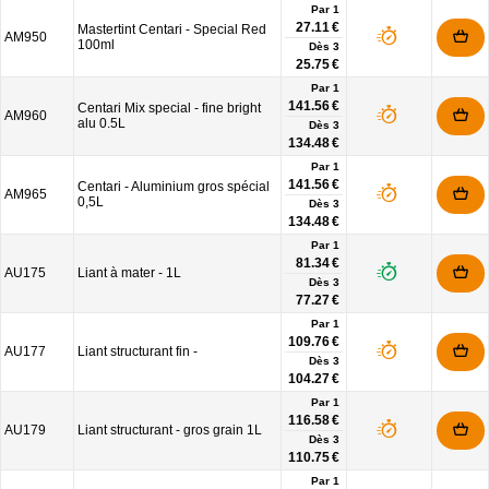
Par 1
27.11 €
Mastertint Centari - Special Red
AM950
100ml
Dès
3
25.75 €
Par 1
141.56 €
Centari Mix special - fine bright
AM960
alu 0.5L
Dès
3
134.48 €
Par 1
141.56 €
Centari - Aluminium gros spécial
AM965
0,5L
Dès
3
134.48 €
Par 1
81.34 €
AU175
Liant à mater - 1L
Dès
3
77.27 €
Par 1
109.76 €
AU177
Liant structurant fin -
Dès
3
104.27 €
Par 1
116.58 €
AU179
Liant structurant - gros grain 1L
Dès
3
110.75 €
Par 1