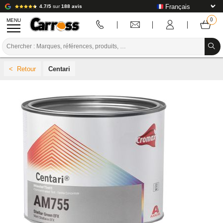
4.7/5
sur
188 avis
MENU
PROMOTIONS
Centari
CODE COULEUR
MARQUES
PREPARATION / PEINTURE / FINITION
CONSOMMABLE CARROSSERIE
OUTILLAGE CARROSSERIE
ÉQUIPEMENT ATELIER CARROSSERIE
INSTALLATION LABO
TUTORIEL & CONSEILS