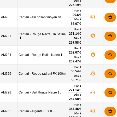
Dès
3
225.19 €
Par 1
90.6 €
AM98
Centari - Alu brillant moyen fin
Dès
3
86.07 €
Par 1
271.14 €
Centari - Rouge Nacré Fin Satiné
AM721
-1L
Dès
3
257.58 €
Par 1
252.07 €
AM724
Centari - Rouge Rutile Nacré 1L
Dès
3
239.47 €
Par 1
56.54 €
AM725
Centari - Rouge radiant FX 100ml
Dès
3
53.71 €
Par 1
271.14 €
AM728
Centari - Vert Rouge Nacré 1L
Dès
3
257.58 €
Par 1
347.46 €
AM735
Centari - Argenté EFX 0.5L
Dès
3