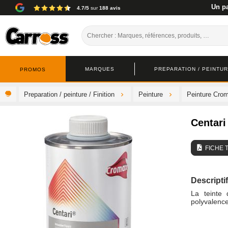
Un pa
4.7/5
sur
188 avis
MARQUES
PREPARATION / PEINTURE
PROMOS
Preparation / peinture / Finition
Peinture
Peinture Cro
Centari
FICHE 
Descriptif
La teinte 
polyvalence 