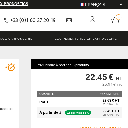
X PRONOSTICS
+33 (0)1 60 27 20 19
LAGE CARROSSERIE
ÉQUIPEMENT ATELIER CARROSSERIE
Prix unitaire à partir de
3 produits
22.45 €
HT
26.94 €
TTC
QUANTITÉ
PRIX UNITAIRE
23.63 € HT
Par 1
28.36 € TTC
associe
22.45 € HT
À partir de 3
Économisez 5%
26.94 € TTC