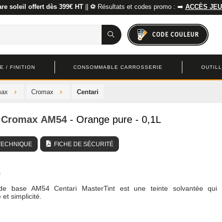
re soleil offert dès 399€ HT
|| ⚽ Résultats et codes promo : ➡️
ACCÈS JEU
CODE COULEUR
 / FINITION
CONSOMMABLE CARROSSERIE
OUTIL
max
Cromax
Centari
Cromax
AM54
- Orange pure - 0,1L
TECHNIQUE
FICHE DE SÉCURITÉ
de base AM54 Centari MasterTint est une teinte solvantée qui 
et simplicité.