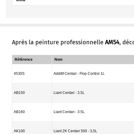
Teinte
Après la peinture professionnelle
AM54
, déc
Référence
Nom
4530S
Additif Centari - Flop Control 1L
AB150
Liant Centari - 3.5L
AB160
Liant Centari - 3.5L
AK100
Liant 2K Centari 500 - 3,5L