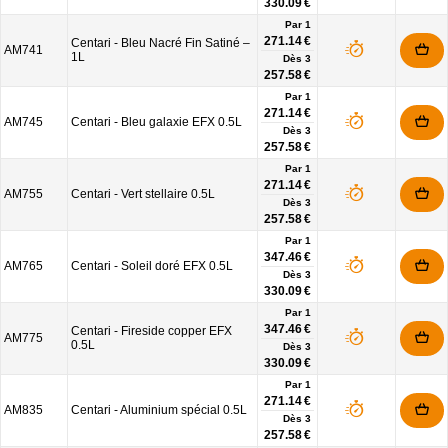
330.09 €
Par 1
271.14 €
Centari - Bleu Nacré Fin Satiné –
AM741
1L
Dès
3
257.58 €
Par 1
271.14 €
AM745
Centari - Bleu galaxie EFX 0.5L
Dès
3
257.58 €
Par 1
271.14 €
AM755
Centari - Vert stellaire 0.5L
Dès
3
257.58 €
Par 1
347.46 €
AM765
Centari - Soleil doré EFX 0.5L
Dès
3
330.09 €
Par 1
347.46 €
Centari - Fireside copper EFX
AM775
0.5L
Dès
3
330.09 €
Par 1
271.14 €
AM835
Centari - Aluminium spécial 0.5L
Dès
3
257.58 €