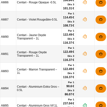
106.64 €
AM86
Centari - Rouge Opaque -0.5L
Dès
3
101.31 €
Par 1
114.45 €
AM87
Centari - Violet Rougeâtre-0.5L
Dès
3
108.73 €
Par 1
122.49 €
Centari - Jaune Oxyde
AM90
Transparent – 1L
Dès
3
116.37 €
Par 1
122.49 €
Centari - Rouge Oxyde
AM91
Transparent – 1L
Dès
3
116.37 €
Par 1
122.49 €
Centari - Marron Transparent –
AM93
1L
Dès
3
116.37 €
Par 1
90.6 €
Centari - Aluminium Extra Gros –
AM94
0.5L
Dès
3
86.07 €
Par 1
237.04 €
AM95
Centari - Aluminium Gros Vif 1L