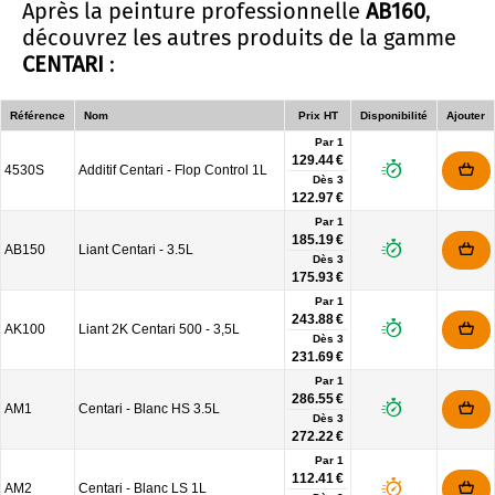
Après la peinture professionnelle
AB160
,
découvrez les autres produits de la gamme
CENTARI
:
Référence
Nom
Prix HT
Disponibilité
Ajouter
Par 1
129.44 €
4530S
Additif Centari - Flop Control 1L
Dès
3
122.97 €
Par 1
185.19 €
AB150
Liant Centari - 3.5L
Dès
3
175.93 €
Par 1
243.88 €
AK100
Liant 2K Centari 500 - 3,5L
Dès
3
231.69 €
Par 1
286.55 €
AM1
Centari - Blanc HS 3.5L
Dès
3
272.22 €
Par 1
112.41 €
AM2
Centari - Blanc LS 1L