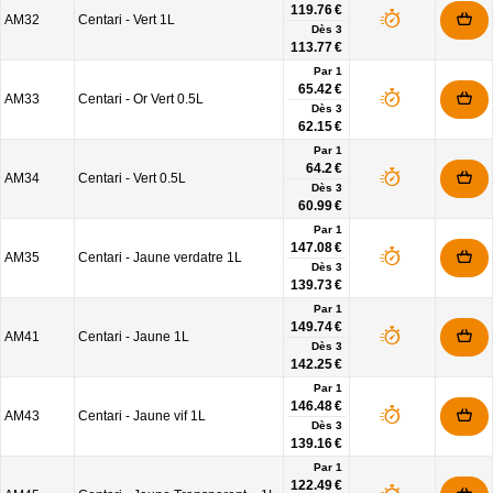
119.76 €
AM32
Centari - Vert 1L
Dès
3
113.77 €
Par 1
65.42 €
AM33
Centari - Or Vert 0.5L
Dès
3
62.15 €
Par 1
64.2 €
AM34
Centari - Vert 0.5L
Dès
3
60.99 €
Par 1
147.08 €
AM35
Centari - Jaune verdatre 1L
Dès
3
139.73 €
Par 1
149.74 €
AM41
Centari - Jaune 1L
Dès
3
142.25 €
Par 1
146.48 €
AM43
Centari - Jaune vif 1L
Dès
3
139.16 €
Par 1
122.49 €