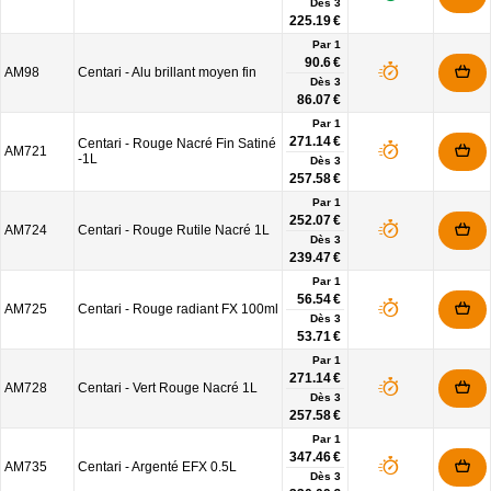
Dès
3
225.19 €
Par 1
90.6 €
AM98
Centari - Alu brillant moyen fin
Dès
3
86.07 €
Par 1
271.14 €
Centari - Rouge Nacré Fin Satiné
AM721
-1L
Dès
3
257.58 €
Par 1
252.07 €
AM724
Centari - Rouge Rutile Nacré 1L
Dès
3
239.47 €
Par 1
56.54 €
AM725
Centari - Rouge radiant FX 100ml
Dès
3
53.71 €
Par 1
271.14 €
AM728
Centari - Vert Rouge Nacré 1L
Dès
3
257.58 €
Par 1
347.46 €
AM735
Centari - Argenté EFX 0.5L
Dès
3