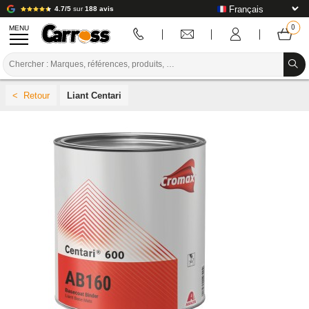
4.7/5
sur
188 avis
MENU
PROMOTIONS
Liant Centari
CODE COULEUR
MARQUES
PREPARATION / PEINTURE / FINITION
CONSOMMABLE CARROSSERIE
OUTILLAGE CARROSSERIE
ÉQUIPEMENT ATELIER CARROSSERIE
INSTALLATION LABO
TUTORIEL & CONSEILS