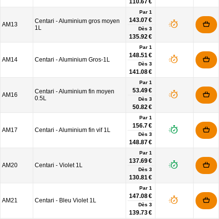
110.67 €
Par 1
143.07 €
Centari - Aluminium gros moyen
AM13
1L
Dès
3
135.92 €
Par 1
148.51 €
AM14
Centari - Aluminium Gros-1L
Dès
3
141.08 €
Par 1
53.49 €
Centari - Aluminium fin moyen
AM16
0.5L
Dès
3
50.82 €
Par 1
156.7 €
AM17
Centari - Aluminium fin vif 1L
Dès
3
148.87 €
Par 1
137.69 €
AM20
Centari - Violet 1L
Dès
3
130.81 €
Par 1
147.08 €
AM21
Centari - Bleu Violet 1L
Dès
3
139.73 €