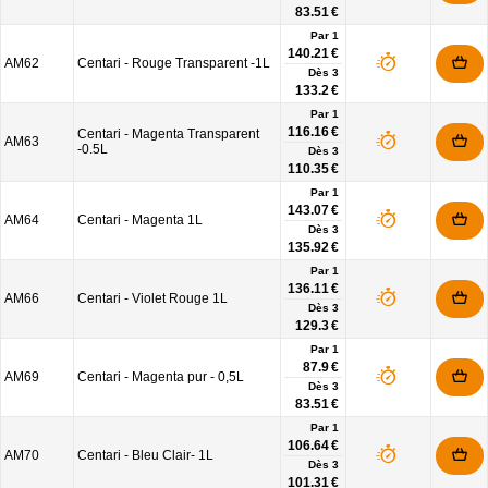
83.51 €
Par 1
140.21 €
AM62
Centari - Rouge Transparent -1L
Dès
3
133.2 €
Par 1
116.16 €
Centari - Magenta Transparent
AM63
-0.5L
Dès
3
110.35 €
Par 1
143.07 €
AM64
Centari - Magenta 1L
Dès
3
135.92 €
Par 1
136.11 €
AM66
Centari - Violet Rouge 1L
Dès
3
129.3 €
Par 1
87.9 €
AM69
Centari - Magenta pur - 0,5L
Dès
3
83.51 €
Par 1
106.64 €
AM70
Centari - Bleu Clair- 1L
Dès
3
101.31 €