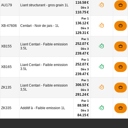
116.58 €
AU179
Liant structurant - gros grain 1L
Dès
3
110.75 €
Par 1
136.12 €
XB-47606
Centari - Noir de jais - 1L
Dès
3
129.31 €
Par 1
252.07 €
Liant Centari - Faible emission
XB155
3.5L
Dès
3
239.47 €
Par 1
252.07 €
Liant Centari - Faible emission
XB165
3.5L
Dès
3
239.47 €
Par 1
306.57 €
Liant Centari - Faible emission
ZK135
3,5L
Dès
3
291.24 €
Par 1
88.58 €
ZK335
Additif à - Faible emission 1L
Dès
3
84.15 €