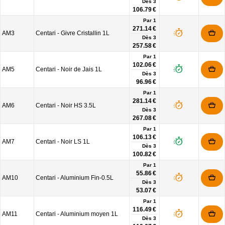
Dès
3
106.79 €
Par 1
271.14 €
AM3
Centari - Givre Cristallin 1L
Dès
3
257.58 €
Par 1
102.06 €
AM5
Centari - Noir de Jais 1L
Dès
3
96.96 €
Par 1
281.14 €
AM6
Centari - Noir HS 3.5L
Dès
3
267.08 €
Par 1
106.13 €
AM7
Centari - Noir LS 1L
Dès
3
100.82 €
Par 1
55.86 €
AM10
Centari - Aluminium Fin-0.5L
Dès
3
53.07 €
Par 1
116.49 €
AM11
Centari - Aluminium moyen 1L
Dès
3