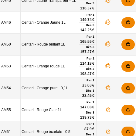
AM45
Centari - Jaune Transparent – 1L
Dès
3
116.37 €
Par 1
149.74 €
AM46
Centari - Orange Jaune 1L
Dès
3
142.25 €
Par 1
165.55 €
AM50
Centari - Rouge brillant 1L
Dès
3
157.27 €
Par 1
114.18 €
AM53
Centari - Orange rouge 1L
Dès
3
108.47 €
Par 1
23.63 €
AM54
Centari - Orange pure - 0,1L
Dès
3
22.45 €
Par 1
147.08 €
AM55
Centari - Rouge Clair 1L
Dès
3
139.73 €
Par 1
87.9 €
AM61
Centari - Rouge écarlate - 0,5L
Dès
3