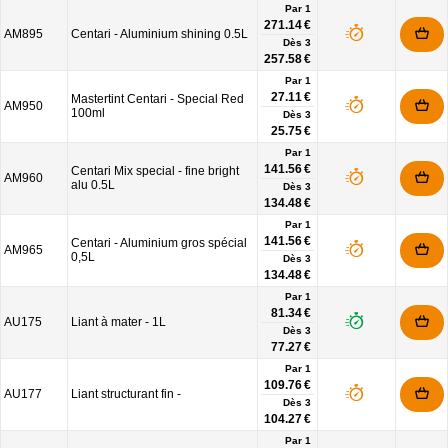
Par 1
271.14 €
AM895
Centari - Aluminium shining 0.5L
Dès
3
257.58 €
Par 1
27.11 €
Mastertint Centari - Special Red
AM950
100ml
Dès
3
25.75 €
Par 1
141.56 €
Centari Mix special - fine bright
AM960
alu 0.5L
Dès
3
134.48 €
Par 1
141.56 €
Centari - Aluminium gros spécial
AM965
0,5L
Dès
3
134.48 €
Par 1
81.34 €
AU175
Liant à mater - 1L
Dès
3
77.27 €
Par 1
109.76 €
AU177
Liant structurant fin -
Dès
3
104.27 €
Par 1