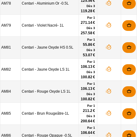
125.56 €
AM78
Centari - Aluminium Or -0.5L
Dès
3
119.28 €
Par 1
271.14 €
AM79
Centari - Violet Nacré- 1L
Dès
3
257.58 €
Par 1
55.86 €
AM81
Centari - Jaune Oxyde HS 0.5L
Dès
3
53.07 €
Par 1
106.13 €
AM82
Centari - Jaune Oxyde LS 1L
Dès
3
100.82 €
Par 1
106.13 €
AM84
Centari - Rouge Oxyde LS 1L
Dès
3
100.82 €
Par 1
211.2 €
AM85
Centari - Brun Rougeâtre-1L
Dès
3
200.64 €
Par 1
106.64 €
AM86
Centari - Rouge Opaque -0.5L