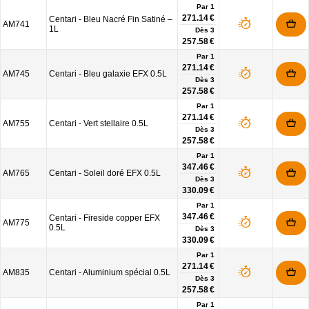
Par 1
271.14 €
Centari - Bleu Nacré Fin Satiné –
AM741
1L
Dès
3
257.58 €
Par 1
271.14 €
AM745
Centari - Bleu galaxie EFX 0.5L
Dès
3
257.58 €
Par 1
271.14 €
AM755
Centari - Vert stellaire 0.5L
Dès
3
257.58 €
Par 1
347.46 €
AM765
Centari - Soleil doré EFX 0.5L
Dès
3
330.09 €
Par 1
347.46 €
Centari - Fireside copper EFX
AM775
0.5L
Dès
3
330.09 €
Par 1
271.14 €
AM835
Centari - Aluminium spécial 0.5L
Dès
3
257.58 €
Par 1