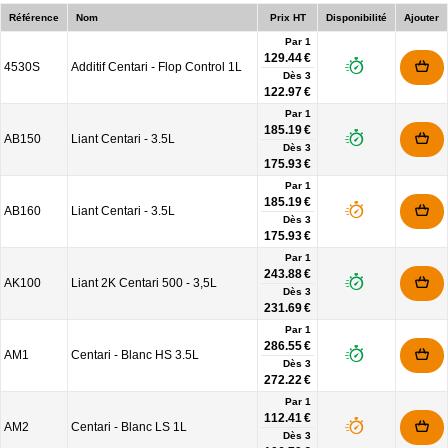
Référence
Nom
Prix HT
Disponibilité
Ajouter
Par 1
129.44 €
4530S
Additif Centari - Flop Control 1L
Dès
3
122.97 €
Par 1
185.19 €
AB150
Liant Centari - 3.5L
Dès
3
175.93 €
Par 1
185.19 €
AB160
Liant Centari - 3.5L
Dès
3
175.93 €
Par 1
243.88 €
AK100
Liant 2K Centari 500 - 3,5L
Dès
3
231.69 €
Par 1
286.55 €
AM1
Centari - Blanc HS 3.5L
Dès
3
272.22 €
Par 1
112.41 €
AM2
Centari - Blanc LS 1L
Dès
3