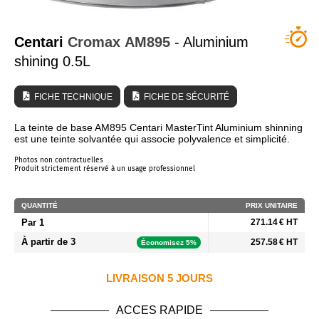
QUI SOMMES NOUS ?
Centari
Cromax
AM895
- Aluminium
shining 0.5L
FICHE TECHNIQUE
FICHE DE SÉCURITÉ
La teinte de base AM895 Centari MasterTint Aluminium shinning
est une teinte solvantée qui associe polyvalence et simplicité.
Photos non contractuelles
Produit strictement réservé à un usage professionnel
QUANTITÉ
PRIX UNITAIRE
Par 1
271.14 € HT
À partir de 3
257.58 € HT
Économisez 5%
LIVRAISON 5 JOURS
ACCES RAPIDE