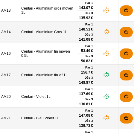
Par 1
143.07 €
Centari - Aluminium gros moyen
AM13
1L
Dès
3
135.92 €
Par 1
148.51 €
AM14
Centari - Aluminium Gros-1L
Dès
3
141.08 €
Par 1
53.49 €
Centari - Aluminium fin moyen
AM16
0.5L
Dès
3
50.82 €
Par 1
156.7 €
AM17
Centari - Aluminium fin vif 1L
Dès
3
148.87 €
Par 1
137.69 €
AM20
Centari - Violet 1L
Dès
3
130.81 €
Par 1
147.08 €
AM21
Centari - Bleu Violet 1L
Dès
3
139.73 €
Par 1