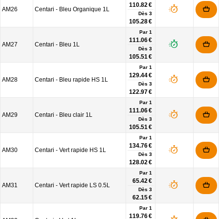
110.82 €
AM26
Centari - Bleu Organique 1L
Dès
3
105.28 €
Par 1
111.06 €
AM27
Centari - Bleu 1L
Dès
3
105.51 €
Par 1
129.44 €
AM28
Centari - Bleu rapide HS 1L
Dès
3
122.97 €
Par 1
111.06 €
AM29
Centari - Bleu clair 1L
Dès
3
105.51 €
Par 1
134.76 €
AM30
Centari - Vert rapide HS 1L
Dès
3
128.02 €
Par 1
65.42 €
AM31
Centari - Vert rapide LS 0.5L
Dès
3
62.15 €
Par 1
119.76 €