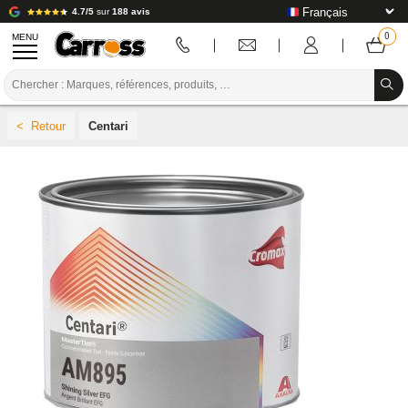
4.7/5
sur
188 avis
MENU
PROMOTIONS
Centari
CODE COULEUR
MARQUES
PREPARATION / PEINTURE / FINITION
CONSOMMABLE CARROSSERIE
OUTILLAGE CARROSSERIE
ÉQUIPEMENT ATELIER CARROSSERIE
INSTALLATION LABO
TUTORIEL & CONSEILS