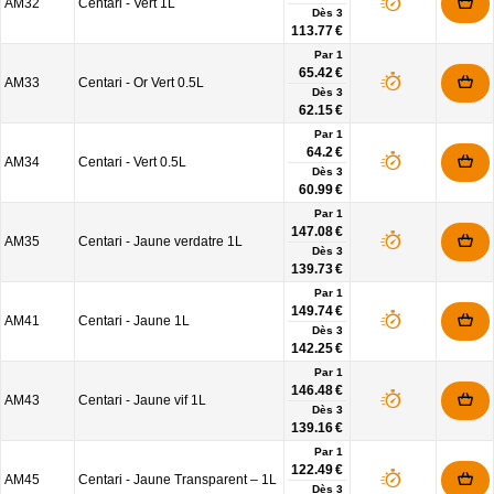
AM32
Centari - Vert 1L
Dès
3
113.77 €
Par 1
65.42 €
AM33
Centari - Or Vert 0.5L
Dès
3
62.15 €
Par 1
64.2 €
AM34
Centari - Vert 0.5L
Dès
3
60.99 €
Par 1
147.08 €
AM35
Centari - Jaune verdatre 1L
Dès
3
139.73 €
Par 1
149.74 €
AM41
Centari - Jaune 1L
Dès
3
142.25 €
Par 1
146.48 €
AM43
Centari - Jaune vif 1L
Dès
3
139.16 €
Par 1
122.49 €
AM45
Centari - Jaune Transparent – 1L
Dès
3