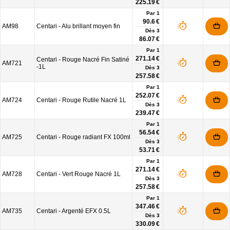
225.19 €
Par 1
90.6 €
AM98
Centari - Alu brillant moyen fin
Dès
3
86.07 €
Par 1
271.14 €
Centari - Rouge Nacré Fin Satiné
AM721
-1L
Dès
3
257.58 €
Par 1
252.07 €
AM724
Centari - Rouge Rutile Nacré 1L
Dès
3
239.47 €
Par 1
56.54 €
AM725
Centari - Rouge radiant FX 100ml
Dès
3
53.71 €
Par 1
271.14 €
AM728
Centari - Vert Rouge Nacré 1L
Dès
3
257.58 €
Par 1
347.46 €
AM735
Centari - Argenté EFX 0.5L
Dès
3
330.09 €