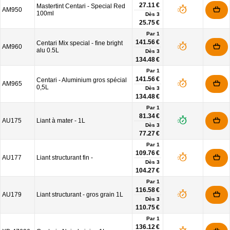
27.11 €
Mastertint Centari - Special Red
AM950
100ml
Dès
3
25.75 €
Par 1
141.56 €
Centari Mix special - fine bright
AM960
alu 0.5L
Dès
3
134.48 €
Par 1
141.56 €
Centari - Aluminium gros spécial
AM965
0,5L
Dès
3
134.48 €
Par 1
81.34 €
AU175
Liant à mater - 1L
Dès
3
77.27 €
Par 1
109.76 €
AU177
Liant structurant fin -
Dès
3
104.27 €
Par 1
116.58 €
AU179
Liant structurant - gros grain 1L
Dès
3
110.75 €
Par 1
136.12 €