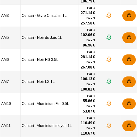
106.79 €
Par 1
271.14 €
AM3
Centari - Givre Cristallin 1L
Dès
3
257.58 €
Par 1
102.06 €
AM5
Centari - Noir de Jais 1L
Dès
3
96.96 €
Par 1
281.14 €
AM6
Centari - Noir HS 3.5L
Dès
3
267.08 €
Par 1
106.13 €
AM7
Centari - Noir LS 1L
Dès
3
100.82 €
Par 1
55.86 €
AM10
Centari - Aluminium Fin-0.5L
Dès
3
53.07 €
Par 1
116.49 €
AM11
Centari - Aluminium moyen 1L
Dès
3
110.67 €