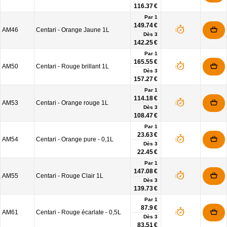
116.37 €
Par 1
149.74 €
AM46
Centari - Orange Jaune 1L
Dès
3
142.25 €
Par 1
165.55 €
AM50
Centari - Rouge brillant 1L
Dès
3
157.27 €
Par 1
114.18 €
AM53
Centari - Orange rouge 1L
Dès
3
108.47 €
Par 1
23.63 €
AM54
Centari - Orange pure - 0,1L
Dès
3
22.45 €
Par 1
147.08 €
AM55
Centari - Rouge Clair 1L
Dès
3
139.73 €
Par 1
87.9 €
AM61
Centari - Rouge écarlate - 0,5L
Dès
3
83.51 €