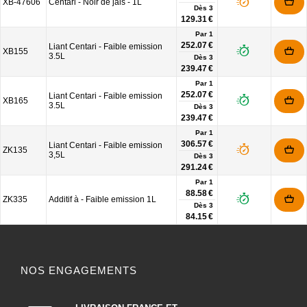
XB-47606
Centari - Noir de jais - 1L
Dès
3
129.31 €
Par 1
252.07 €
Liant Centari - Faible emission
XB155
3.5L
Dès
3
239.47 €
Par 1
252.07 €
Liant Centari - Faible emission
XB165
3.5L
Dès
3
239.47 €
Par 1
306.57 €
Liant Centari - Faible emission
ZK135
3,5L
Dès
3
291.24 €
Par 1
88.58 €
ZK335
Additif à - Faible emission 1L
Dès
3
84.15 €
NOS ENGAGEMENTS