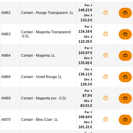
Par 1
140.21 €
AM62
Centari - Rouge Transparent -1L
Dès
3
133.2 €
Par 1
116.16 €
Centari - Magenta Transparent
AM63
-0.5L
Dès
3
110.35 €
Par 1
143.07 €
AM64
Centari - Magenta 1L
Dès
3
135.92 €
Par 1
136.11 €
AM66
Centari - Violet Rouge 1L
Dès
3
129.3 €
Par 1
87.9 €
AM69
Centari - Magenta pur - 0,5L
Dès
3
83.51 €
Par 1
106.64 €
AM70
Centari - Bleu Clair- 1L
Dès
3
101.31 €