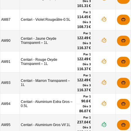
Dès
3
101.31 €
Par 1
114.45 €
AM87
Centari - Violet Rougeâtre-0.5L
Dès
3
108.73 €
Par 1
122.49 €
Centari - Jaune Oxyde
AM90
Transparent – 1L
Dès
3
116.37 €
Par 1
122.49 €
Centari - Rouge Oxyde
AM91
Transparent – 1L
Dès
3
116.37 €
Par 1
122.49 €
Centari - Marron Transparent –
AM93
1L
Dès
3
116.37 €
Par 1
90.6 €
Centari - Aluminium Extra Gros –
AM94
0.5L
Dès
3
86.07 €
Par 1
237.04 €
AM95
Centari - Aluminium Gros Vif 1L
Dès
3