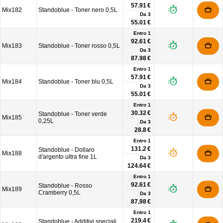
57.91 €
Mix182
Standoblue - Toner nero 0,5L
Da
3
55.01 €
Entro 1
92.61 €
Mix183
Standoblue - Toner rosso 0,5L
Da
3
87.98 €
Entro 1
57.91 €
Mix184
Standoblue - Toner blu 0,5L
Da
3
55.01 €
Entro 1
30.32 €
Standoblue - Toner verde
Mix185
0,25L
Da
3
28.8 €
Entro 1
131.2 €
Standoblue - Dollaro
Mix188
d'argento ultra fine 1L
Da
3
124.64 €
Entro 1
92.61 €
Standoblue - Rosso
Mix189
Cramberry 0,5L
Da
3
87.98 €
Entro 1
219.4 €
Standoblue - Additivi speciali