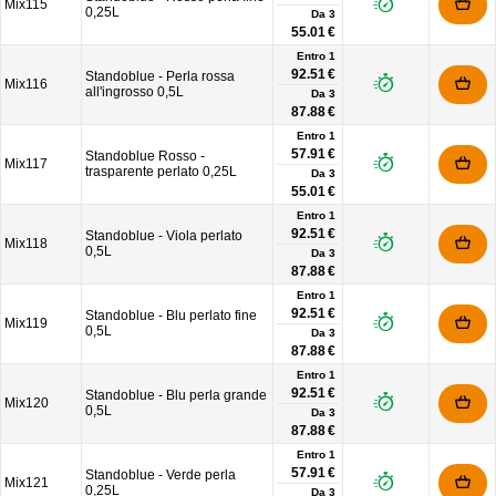
Mix115
0,25L
Da
3
55.01 €
Entro 1
92.51 €
Standoblue - Perla rossa
Mix116
all'ingrosso 0,5L
Da
3
87.88 €
Entro 1
57.91 €
Standoblue Rosso -
Mix117
trasparente perlato 0,25L
Da
3
55.01 €
Entro 1
92.51 €
Standoblue - Viola perlato
Mix118
0,5L
Da
3
87.88 €
Entro 1
92.51 €
Standoblue - Blu perlato fine
Mix119
0,5L
Da
3
87.88 €
Entro 1
92.51 €
Standoblue - Blu perla grande
Mix120
0,5L
Da
3
87.88 €
Entro 1
57.91 €
Standoblue - Verde perla
Mix121
0,25L
Da
3