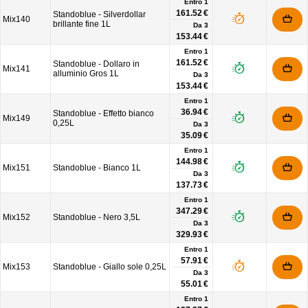
Entro 1
161.52 €
Standoblue - Silverdollar
Mix140
brillante fine 1L
Da
3
153.44 €
Entro 1
161.52 €
Standoblue - Dollaro in
Mix141
alluminio Gros 1L
Da
3
153.44 €
Entro 1
36.94 €
Standoblue - Effetto bianco
Mix149
0,25L
Da
3
35.09 €
Entro 1
144.98 €
Mix151
Standoblue - Bianco 1L
Da
3
137.73 €
Entro 1
347.29 €
Mix152
Standoblue - Nero 3,5L
Da
3
329.93 €
Entro 1
57.91 €
Mix153
Standoblue - Giallo sole 0,25L
Da
3
55.01 €
Entro 1