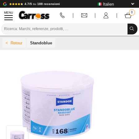
4.7/5
su
188 recensioni
MENU
PROMOZIONI
Standoblue
CODICE COLORE
MARCHE
PREPARAZIONE / VERNICIATURA / RIFINITURA
MATERIALI DI CONSUMO PER LA CARROZZERIA
STRUMENTI PER LA CARROZZERIA
ATTREZZATURE PER CARROZZERIA
INSTALLAZIONE IN LABORATORIO
TUTORIAL E CONSIGLI