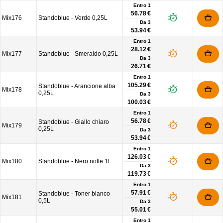
Entro 1
56.78 €
Mix176
Standoblue - Verde 0,25L
Da
3
53.94 €
Entro 1
28.12 €
Mix177
Standoblue - Smeraldo 0,25L
Da
3
26.71 €
Entro 1
105.29 €
Standoblue - Arancione alba
Mix178
0,25L
Da
3
100.03 €
Entro 1
56.78 €
Standoblue - Giallo chiaro
Mix179
0,25L
Da
3
53.94 €
Entro 1
126.03 €
Mix180
Standoblue - Nero notte 1L
Da
3
119.73 €
Entro 1
57.91 €
Standoblue - Toner bianco
Mix181
0,5L
Da
3
55.01 €
Entro 1