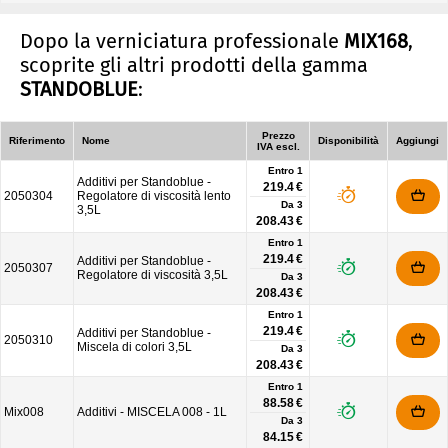
Dopo la verniciatura professionale
MIX168
,
scoprite gli altri prodotti della gamma
STANDOBLUE
:
Prezzo
Riferimento
Nome
Disponibilità
Aggiungi
IVA escl.
Entro 1
Additivi per Standoblue -
219.4 €
2050304
Regolatore di viscosità lento
Da
3
3,5L
208.43 €
Entro 1
219.4 €
Additivi per Standoblue -
2050307
Regolatore di viscosità 3,5L
Da
3
208.43 €
Entro 1
219.4 €
Additivi per Standoblue -
2050310
Miscela di colori 3,5L
Da
3
208.43 €
Entro 1
88.58 €
Mix008
Additivi - MISCELA 008 - 1L
Da
3
84.15 €