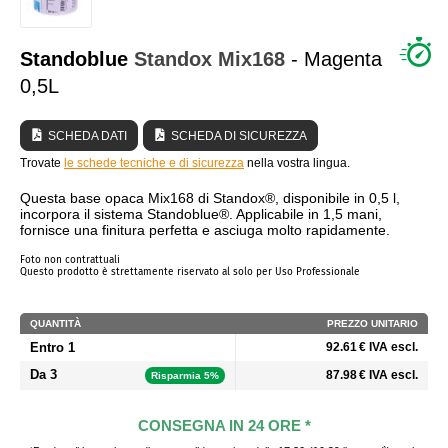
CHI SIAMO?
Standoblue
Standox
Mix168
- Magenta
0,5L
SCHEDA DATI
SCHEDA DI SICUREZZA
Trovate
le schede tecniche e di sicurezza
nella vostra lingua.
Questa base opaca Mix168 di Standox®, disponibile in 0,5 l,
incorpora il sistema Standoblue®. Applicabile in 1,5 mani,
fornisce una finitura perfetta e asciuga molto rapidamente.
Foto non contrattuali
Questo prodotto è strettamente riservato al solo per Uso Professionale
QUANTITÀ
PREZZO UNITARIO
Entro 1
92.61 € IVA escl.
Da 3
87.98 € IVA escl.
Risparmia 5%
CONSEGNA IN 24 ORE *