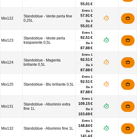
55.01 €
Entro 1
57.91 €
Standoblue - Verde perla fine
Mix122
0,25L
Da
3
55.01 €
Entro 1
92.51 €
Standoblue - Verde perla
Mix123
trasparente 0,5L
Da
3
87.88 €
Entro 1
92.51 €
Standoblue - Magenta
Mix124
brillante 0,5L
Da
3
87.88 €
Entro 1
92.51 €
Mix125
Standoblue - Blu brillante 0,5L
Da
3
87.88 €
Entro 1
109.15 €
Standoblue - Alluminio extra
Mix131
fine 1L
Da
3
103.69 €
Entro 1
148.84 €
Mix132
Standoblue - Alluminio fine 1L
Da
3
141.4 €