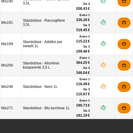
Mix190
3,5L
Da
3
208.43 €
Entro 1
336.26 €
Standoblue - Raccoglitore
Mix191
3,5L
Da
3
319.45 €
Entro 1
115.22 €
Standoblue - Additivi per
Mix199
metalli 1L
Da
3
109.46 €
Entro 1
364.25 €
Standoblue - Alluminio
Mix200
trasparente 3,5 L
Da
3
346.04 €
Entro 1
116.49 €
Mix248
Standoblue - Nero 1L
Da
3
110.67 €
Entro 1
190.73 €
Mix271
Standoblue - Blu turchese 1L
Da
3
181.19 €