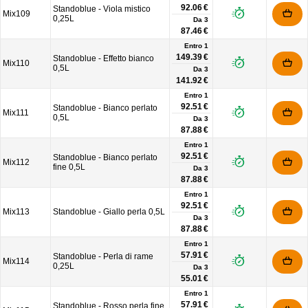
92.06 €
Standoblue - Viola mistico
Mix109
0,25L
Da
3
87.46 €
Entro 1
149.39 €
Standoblue - Effetto bianco
Mix110
0,5L
Da
3
141.92 €
Entro 1
92.51 €
Standoblue - Bianco perlato
Mix111
0,5L
Da
3
87.88 €
Entro 1
92.51 €
Standoblue - Bianco perlato
Mix112
fine 0,5L
Da
3
87.88 €
Entro 1
92.51 €
Mix113
Standoblue - Giallo perla 0,5L
Da
3
87.88 €
Entro 1
57.91 €
Standoblue - Perla di rame
Mix114
0,25L
Da
3
55.01 €
Entro 1
57.91 €
Standoblue - Rosso perla fine