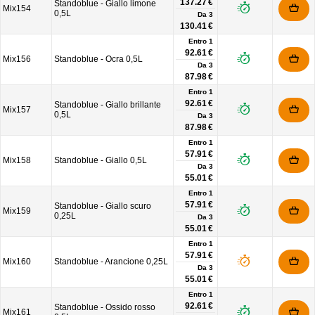
137.27 €
Standoblue - Giallo limone
Mix154
0,5L
Da
3
130.41 €
Entro 1
92.61 €
Mix156
Standoblue - Ocra 0,5L
Da
3
87.98 €
Entro 1
92.61 €
Standoblue - Giallo brillante
Mix157
0,5L
Da
3
87.98 €
Entro 1
57.91 €
Mix158
Standoblue - Giallo 0,5L
Da
3
55.01 €
Entro 1
57.91 €
Standoblue - Giallo scuro
Mix159
0,25L
Da
3
55.01 €
Entro 1
57.91 €
Mix160
Standoblue - Arancione 0,25L
Da
3
55.01 €
Entro 1
92.61 €
Standoblue - Ossido rosso
Mix161