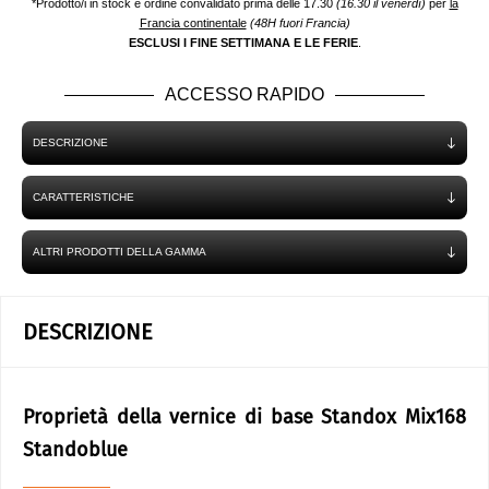
*Prodotto/i in stock e ordine convalidato prima delle 17.30
(16.30 il venerdì)
per
la
Francia continentale
(48H fuori Francia)
ESCLUSI I FINE SETTIMANA E LE FERIE
.
ACCESSO RAPIDO
DESCRIZIONE
CARATTERISTICHE
ALTRI PRODOTTI DELLA GAMMA
DESCRIZIONE
Proprietà della vernice di base Standox Mix168
Standoblue