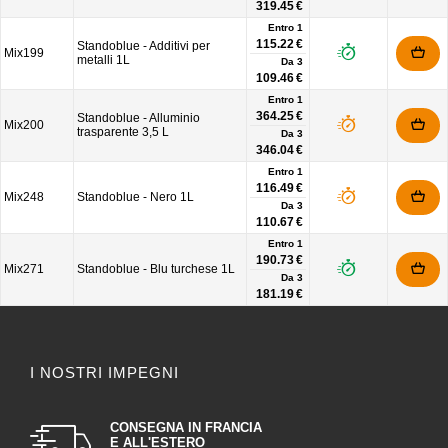
319.45 €
Entro 1
115.22 €
Standoblue - Additivi per
Mix199
metalli 1L
Da
3
109.46 €
Entro 1
364.25 €
Standoblue - Alluminio
Mix200
trasparente 3,5 L
Da
3
346.04 €
Entro 1
116.49 €
Mix248
Standoblue - Nero 1L
Da
3
110.67 €
Entro 1
190.73 €
Mix271
Standoblue - Blu turchese 1L
Da
3
181.19 €
I NOSTRI IMPEGNI
CONSEGNA IN FRANCIA
E ALL'ESTERO