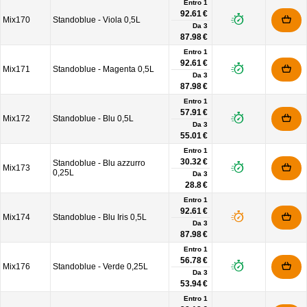
Entro 1
92.61 €
Mix170
Standoblue - Viola 0,5L
Da
3
87.98 €
Entro 1
92.61 €
Mix171
Standoblue - Magenta 0,5L
Da
3
87.98 €
Entro 1
57.91 €
Mix172
Standoblue - Blu 0,5L
Da
3
55.01 €
Entro 1
30.32 €
Standoblue - Blu azzurro
Mix173
0,25L
Da
3
28.8 €
Entro 1
92.61 €
Mix174
Standoblue - Blu Iris 0,5L
Da
3
87.98 €
Entro 1
56.78 €
Mix176
Standoblue - Verde 0,25L
Da
3
53.94 €
Entro 1