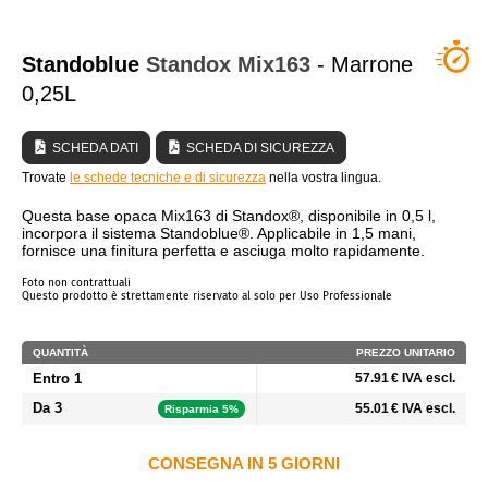
CHI SIAMO?
Standoblue
Standox
Mix163
- Marrone
0,25L
SCHEDA DATI
SCHEDA DI SICUREZZA
Trovate
le schede tecniche e di sicurezza
nella vostra lingua.
Questa base opaca Mix163 di Standox®, disponibile in 0,5 l,
incorpora il sistema Standoblue®. Applicabile in 1,5 mani,
fornisce una finitura perfetta e asciuga molto rapidamente.
Foto non contrattuali
Questo prodotto è strettamente riservato al solo per Uso Professionale
QUANTITÀ
PREZZO UNITARIO
Entro 1
57.91 € IVA escl.
Da 3
55.01 € IVA escl.
Risparmia 5%
CONSEGNA IN 5 GIORNI