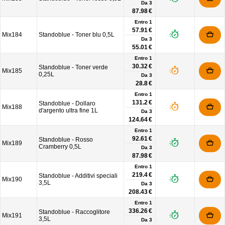
Da
3
87.98 €
Entro 1
57.91 €
Mix184
Standoblue - Toner blu 0,5L
Da
3
55.01 €
Entro 1
30.32 €
Standoblue - Toner verde
Mix185
0,25L
Da
3
28.8 €
Entro 1
131.2 €
Standoblue - Dollaro
Mix188
d'argento ultra fine 1L
Da
3
124.64 €
Entro 1
92.61 €
Standoblue - Rosso
Mix189
Cramberry 0,5L
Da
3
87.98 €
Entro 1
219.4 €
Standoblue - Additivi speciali
Mix190
3,5L
Da
3
208.43 €
Entro 1
336.26 €
Standoblue - Raccoglitore
Mix191
3,5L
Da
3