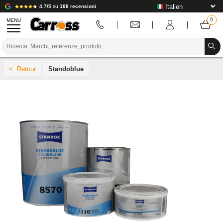
4.7/5
su
188 recensioni
MENU
PROMOZIONI
Standoblue
CODICE COLORE
MARCHE
PREPARAZIONE / VERNICIATURA / RIFINITURA
MATERIALI DI CONSUMO PER LA CARROZZERIA
STRUMENTI PER LA CARROZZERIA
ATTREZZATURE PER CARROZZERIA
INSTALLAZIONE IN LABORATORIO
TUTORIAL E CONSIGLI