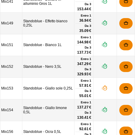
Mix141
alluminio Gros 1L
Da
3
153.44 €
Entro 1
36.94 €
Standoblue - Effetto bianco
Mix149
0,25L
Da
3
35.09 €
Entro 1
144.98 €
Mix151
Standoblue - Bianco 1L
Da
3
137.73 €
Entro 1
347.29 €
Mix152
Standoblue - Nero 3,5L
Da
3
329.93 €
Entro 1
57.91 €
Mix153
Standoblue - Giallo sole 0,25L
Da
3
55.01 €
Entro 1
137.27 €
Standoblue - Giallo limone
Mix154
0,5L
Da
3
130.41 €
Entro 1
92.61 €
Mix156
Standoblue - Ocra 0,5L
Da
3