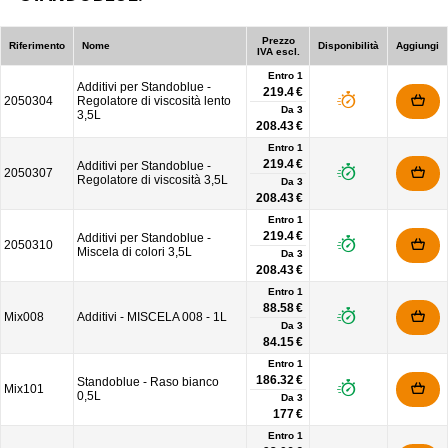
Prezzo
Riferimento
Nome
Disponibilità
Aggiungi
IVA escl.
Entro 1
Additivi per Standoblue -
219.4 €
2050304
Regolatore di viscosità lento
Da
3
3,5L
208.43 €
Entro 1
219.4 €
Additivi per Standoblue -
2050307
Regolatore di viscosità 3,5L
Da
3
208.43 €
Entro 1
219.4 €
Additivi per Standoblue -
2050310
Miscela di colori 3,5L
Da
3
208.43 €
Entro 1
88.58 €
Mix008
Additivi - MISCELA 008 - 1L
Da
3
84.15 €
Entro 1
186.32 €
Standoblue - Raso bianco
Mix101
0,5L
Da
3
177 €
Entro 1