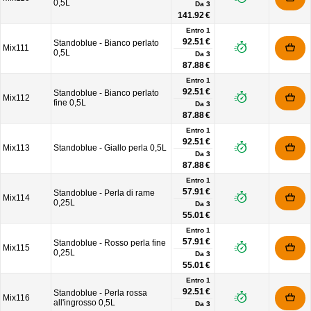
0,5L
Da
3
141.92 €
Entro 1
92.51 €
Standoblue - Bianco perlato
Mix111
0,5L
Da
3
87.88 €
Entro 1
92.51 €
Standoblue - Bianco perlato
Mix112
fine 0,5L
Da
3
87.88 €
Entro 1
92.51 €
Mix113
Standoblue - Giallo perla 0,5L
Da
3
87.88 €
Entro 1
57.91 €
Standoblue - Perla di rame
Mix114
0,25L
Da
3
55.01 €
Entro 1
57.91 €
Standoblue - Rosso perla fine
Mix115
0,25L
Da
3
55.01 €
Entro 1
92.51 €
Standoblue - Perla rossa
Mix116
all'ingrosso 0,5L
Da
3