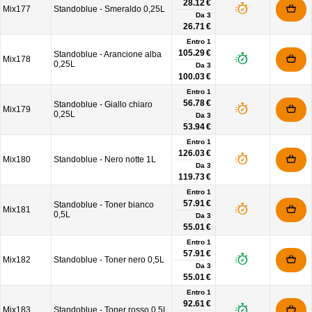
28.12 €
Mix177
Standoblue - Smeraldo 0,25L
Da
3
26.71 €
Entro 1
105.29 €
Standoblue - Arancione alba
Mix178
0,25L
Da
3
100.03 €
Entro 1
56.78 €
Standoblue - Giallo chiaro
Mix179
0,25L
Da
3
53.94 €
Entro 1
126.03 €
Mix180
Standoblue - Nero notte 1L
Da
3
119.73 €
Entro 1
57.91 €
Standoblue - Toner bianco
Mix181
0,5L
Da
3
55.01 €
Entro 1
57.91 €
Mix182
Standoblue - Toner nero 0,5L
Da
3
55.01 €
Entro 1
92.61 €
Mix183
Standoblue - Toner rosso 0,5L