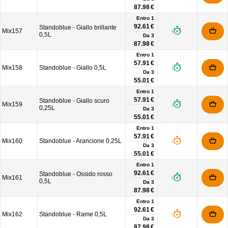
87.98 €
Entro 1
92.61 €
Standoblue - Giallo brillante
Mix157
0,5L
Da
3
87.98 €
Entro 1
57.91 €
Mix158
Standoblue - Giallo 0,5L
Da
3
55.01 €
Entro 1
57.91 €
Standoblue - Giallo scuro
Mix159
0,25L
Da
3
55.01 €
Entro 1
57.91 €
Mix160
Standoblue - Arancione 0,25L
Da
3
55.01 €
Entro 1
92.61 €
Standoblue - Ossido rosso
Mix161
0,5L
Da
3
87.98 €
Entro 1
92.61 €
Mix162
Standoblue - Rame 0,5L
Da
3
87.98 €