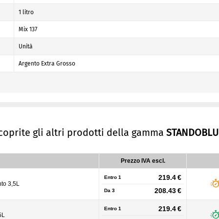
1 litro
Mix 137
Unità
Argento Extra Grosso
scoprite gli altri prodotti della gamma
STANDOBLU
Prezzo IVA escl.
219.4 €
Entro 1
nto 3,5L
208.43 €
Da
3
219.4 €
Entro 1
5L