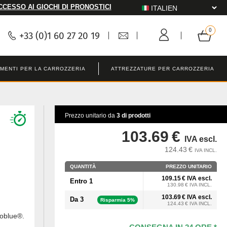
CCESSO AI GIOCHI DI PRONOSTICI
+33 (0)1 60 27 20 19
MENTI PER LA CARROZZERIA
ATTREZZATURE PER CARROZZERIA
Prezzo unitario da
3 di prodotti
103.69 €
IVA escl.
124.43 €
IVA INCL.
QUANTITÀ
PREZZO UNITARIO
109.15 € IVA escl.
Entro 1
130.98 € IVA INCL.
103.69 € IVA escl.
Da 3
Risparmia 5%
124.43 € IVA INCL.
oblue®.