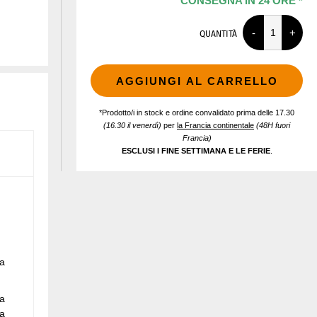
CONSEGNA IN 24 ORE *
QUANTITÀ
AGGIUNGI AL CARRELLO
*Prodotto/i in stock e ordine convalidato prima delle 17.30
(16.30 il venerdì)
per
la Francia continentale
(48H fuori
Francia)
ESCLUSI I FINE SETTIMANA E LE FERIE
.
ra
ra
ta