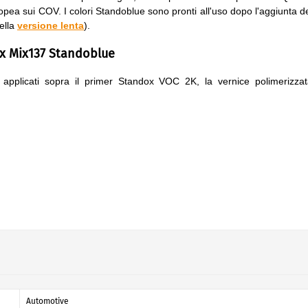
opea sui COV. I colori Standoblue sono pronti all'uso dopo l'aggiunta d
ella
versione lenta
).
ox Mix137 Standoblue
e applicati sopra il primer Standox VOC 2K, la vernice polimerizza
Automotive