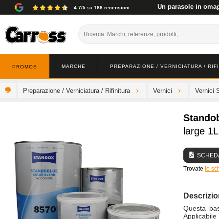
Un parasole in omagg
4.7/5
su
188 recensioni
MARCHE
PREPARAZIONE / VERNICIATURA / RIF
PROMOS
Preparazione / Verniciatura / Rifinitura
Vernici
Vernici 
Stando
large 1L
SCHEDA
Trovate
le sc
Descrizi
Questa bas
Applicabile