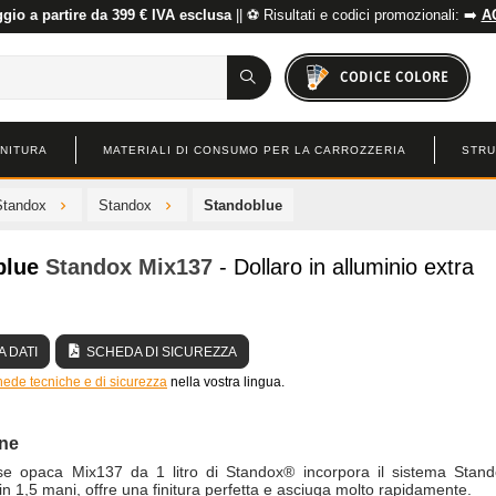
io a partire da 399 € IVA esclusa
|| ⚽ Risultati e codici promozionali: ➡️
A
CODICE COLORE
INITURA
MATERIALI DI CONSUMO PER LA CARROZZERIA
STRU
Standox
Standox
Standoblue
blue
Standox
Mix137
- Dollaro in alluminio extra
 DATI
SCHEDA DI SICUREZZA
hede tecniche e di sicurezza
nella vostra lingua.
one
e opaca Mix137 da 1 litro di Standox® incorpora il sistema Stand
 in 1,5 mani, offre una finitura perfetta e asciuga molto rapidamente.