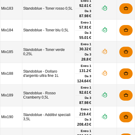
Entro 1
92.61 €
Mix183
Standoblue - Toner rosso 0,5L
Da
3
87.98 €
Entro 1
57.91 €
Mix184
Standoblue - Toner blu 0,5L
Da
3
55.01 €
Entro 1
30.32 €
Standoblue - Toner verde
Mix185
0,25L
Da
3
28.8 €
Entro 1
131.2 €
Standoblue - Dollaro
Mix188
d'argento ultra fine 1L
Da
3
124.64 €
Entro 1
92.61 €
Standoblue - Rosso
Mix189
Cramberry 0,5L
Da
3
87.98 €
Entro 1
219.4 €
Standoblue - Additivi speciali
Mix190
3,5L
Da
3
208.43 €
Entro 1