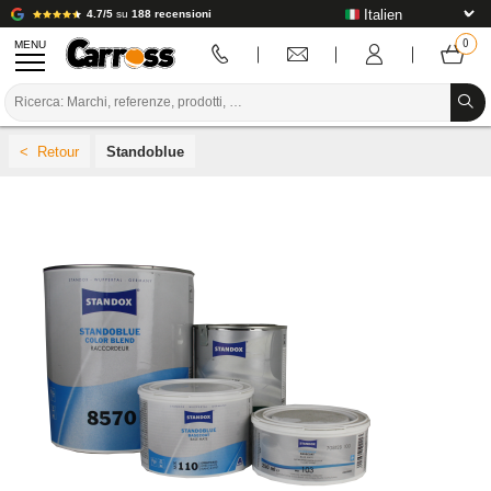
4.7/5
su
188 recensioni
MENU
PROMOZIONI
Standoblue
CODICE COLORE
MARCHE
PREPARAZIONE / VERNICIATURA / RIFINITURA
MATERIALI DI CONSUMO PER LA CARROZZERIA
STRUMENTI PER LA CARROZZERIA
ATTREZZATURE PER CARROZZERIA
INSTALLAZIONE IN LABORATORIO
TUTORIAL E CONSIGLI