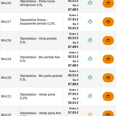
92.51 €
Standoblue - Perla rossa
Mix116
all'ingrosso 0,5L
Da
3
87.88 €
Entro 1
57.91 €
Standoblue Rosso -
Mix117
trasparente perlato 0,25L
Da
3
55.01 €
Entro 1
92.51 €
Standoblue - Viola perlato
Mix118
0,5L
Da
3
87.88 €
Entro 1
92.51 €
Standoblue - Blu perlato fine
Mix119
0,5L
Da
3
87.88 €
Entro 1
92.51 €
Standoblue - Blu perla grande
Mix120
0,5L
Da
3
87.88 €
Entro 1
57.91 €
Standoblue - Verde perla
Mix121
0,25L
Da
3
55.01 €
Entro 1
57.91 €
Standoblue - Verde perla fine
Mix122