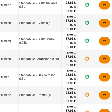
92.61 €
Standoblue - Giallo brillante
Mix157
0,5L
Da
3
87.98 €
Entro 1
57.91 €
Mix158
Standoblue - Giallo 0,5L
Da
3
55.01 €
Entro 1
57.91 €
Standoblue - Giallo scuro
Mix159
0,25L
Da
3
55.01 €
Entro 1
57.91 €
Mix160
Standoblue - Arancione 0,25L
Da
3
55.01 €
Entro 1
92.61 €
Standoblue - Ossido rosso
Mix161
0,5L
Da
3
87.98 €
Entro 1
92.61 €
Mix162
Standoblue - Rame 0,5L
Da
3
87.98 €
Entro 1
57.91 €