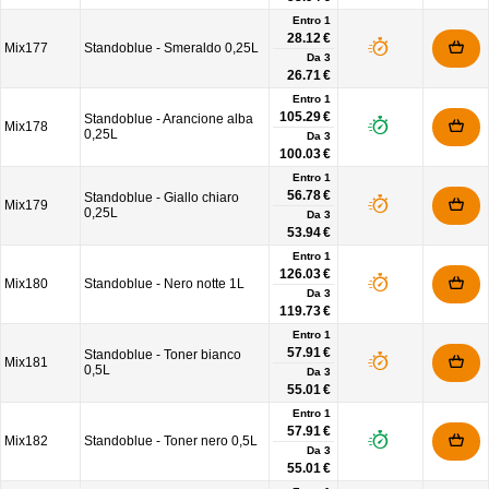
Entro 1
28.12 €
Mix177
Standoblue - Smeraldo 0,25L
Da
3
26.71 €
Entro 1
105.29 €
Standoblue - Arancione alba
Mix178
0,25L
Da
3
100.03 €
Entro 1
56.78 €
Standoblue - Giallo chiaro
Mix179
0,25L
Da
3
53.94 €
Entro 1
126.03 €
Mix180
Standoblue - Nero notte 1L
Da
3
119.73 €
Entro 1
57.91 €
Standoblue - Toner bianco
Mix181
0,5L
Da
3
55.01 €
Entro 1
57.91 €
Mix182
Standoblue - Toner nero 0,5L
Da
3
55.01 €