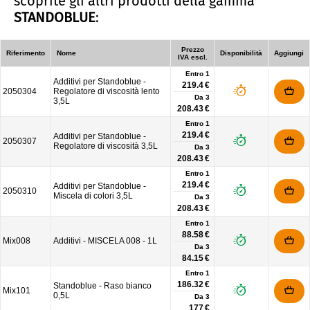
scoprite gli altri prodotti della gamma
STANDOBLUE
:
Prezzo
Riferimento
Nome
Disponibilità
Aggiungi
IVA escl.
Entro 1
Additivi per Standoblue -
219.4 €
2050304
Regolatore di viscosità lento
Da
3
3,5L
208.43 €
Entro 1
219.4 €
Additivi per Standoblue -
2050307
Regolatore di viscosità 3,5L
Da
3
208.43 €
Entro 1
219.4 €
Additivi per Standoblue -
2050310
Miscela di colori 3,5L
Da
3
208.43 €
Entro 1
88.58 €
Mix008
Additivi - MISCELA 008 - 1L
Da
3
84.15 €
Entro 1
186.32 €
Standoblue - Raso bianco
Mix101
0,5L
Da
3
177 €