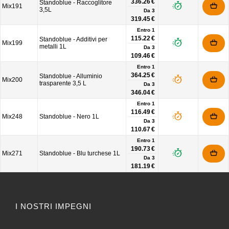
336.26 €
Standoblue - Raccoglitore
Mix191
3,5L
Da
3
319.45 €
Entro 1
115.22 €
Standoblue - Additivi per
Mix199
metalli 1L
Da
3
109.46 €
Entro 1
364.25 €
Standoblue - Alluminio
Mix200
trasparente 3,5 L
Da
3
346.04 €
Entro 1
116.49 €
Mix248
Standoblue - Nero 1L
Da
3
110.67 €
Entro 1
190.73 €
Mix271
Standoblue - Blu turchese 1L
Da
3
181.19 €
I NOSTRI IMPEGNI