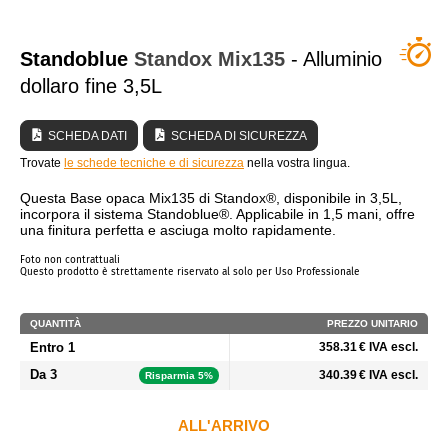
CHI SIAMO?
Standoblue
Standox
Mix135
- Alluminio
dollaro fine 3,5L
SCHEDA DATI
SCHEDA DI SICUREZZA
Trovate
le schede tecniche e di sicurezza
nella vostra lingua.
Questa Base opaca Mix135 di Standox®, disponibile in 3,5L,
incorpora il sistema Standoblue®. Applicabile in 1,5 mani, offre
una finitura perfetta e asciuga molto rapidamente.
Foto non contrattuali
Questo prodotto è strettamente riservato al solo per Uso Professionale
QUANTITÀ
PREZZO UNITARIO
Entro 1
358.31 € IVA escl.
Da 3
340.39 € IVA escl.
Risparmia 5%
ALL'ARRIVO