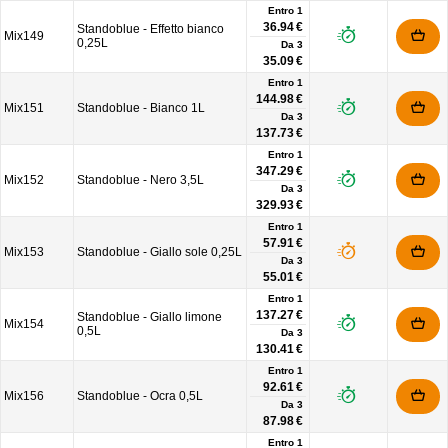
Entro 1
36.94 €
Standoblue - Effetto bianco
Mix149
0,25L
Da
3
35.09 €
Entro 1
144.98 €
Mix151
Standoblue - Bianco 1L
Da
3
137.73 €
Entro 1
347.29 €
Mix152
Standoblue - Nero 3,5L
Da
3
329.93 €
Entro 1
57.91 €
Mix153
Standoblue - Giallo sole 0,25L
Da
3
55.01 €
Entro 1
137.27 €
Standoblue - Giallo limone
Mix154
0,5L
Da
3
130.41 €
Entro 1
92.61 €
Mix156
Standoblue - Ocra 0,5L
Da
3
87.98 €
Entro 1