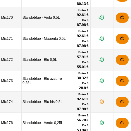
80.13 €
Entro 1
92.61 €
Mix170
Standoblue - Viola 0,5L
Da
3
87.98 €
Entro 1
92.61 €
Mix171
Standoblue - Magenta 0,5L
Da
3
87.98 €
Entro 1
57.91 €
Mix172
Standoblue - Blu 0,5L
Da
3
55.01 €
Entro 1
30.32 €
Standoblue - Blu azzurro
Mix173
0,25L
Da
3
28.8 €
Entro 1
92.61 €
Mix174
Standoblue - Blu Iris 0,5L
Da
3
87.98 €
Entro 1
56.78 €
Mix176
Standoblue - Verde 0,25L
Da
3
53.94 €