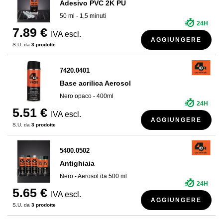
Adesivo PVC 2K PU
50 ml - 1,5 minuti
24H
7.89 €
IVA escl.
AGGIUNGERE
S.U. da
3 prodotte
7420.0401
Base acrilica Aerosol
Nero opaco - 400ml
24H
5.51 €
IVA escl.
AGGIUNGERE
S.U. da
3 prodotte
5400.0502
Antighiaia
Nero - Aerosol da 500 ml
24H
5.65 €
IVA escl.
AGGIUNGERE
S.U. da
3 prodotte