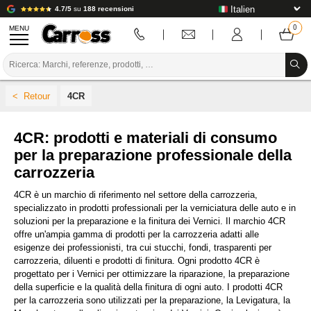
4.7/5
su
188 recensioni
MENU
PROMOZIONI
4CR
CODICE COLORE
MARCHE
4CR: prodotti e materiali di consumo
per la preparazione professionale della
PREPARAZIONE / VERNICIATURA / RIFINITURA
carrozzeria
MATERIALI DI CONSUMO PER LA CARROZZERIA
4CR è un marchio di riferimento nel settore della carrozzeria,
specializzato in prodotti professionali per la verniciatura delle auto e in
STRUMENTI PER LA CARROZZERIA
soluzioni per la preparazione e la finitura dei Vernici. Il marchio 4CR
offre un'ampia gamma di prodotti per la carrozzeria adatti alle
ATTREZZATURE PER CARROZZERIA
esigenze dei professionisti, tra cui stucchi, fondi, trasparenti per
carrozzeria, diluenti e prodotti di finitura. Ogni prodotto 4CR è
progettato per i Vernici per ottimizzare la riparazione, la preparazione
INSTALLAZIONE IN LABORATORIO
della superficie e la qualità della finitura di ogni auto. I prodotti 4CR
per la carrozzeria sono utilizzati per la preparazione, la Levigatura, la
TUTORIAL E CONSIGLI