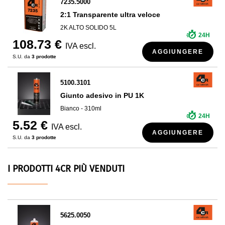
7235.5000
2:1 Transparente ultra veloce
2K ALTO SOLIDO 5L
24H
108.73 €
IVA escl.
AGGIUNGERE
S.U. da
3 prodotte
5100.3101
Giunto adesivo in PU 1K
Bianco - 310ml
24H
5.52 €
IVA escl.
AGGIUNGERE
S.U. da
3 prodotte
I PRODOTTI 4CR PIÙ VENDUTI
5625.0050