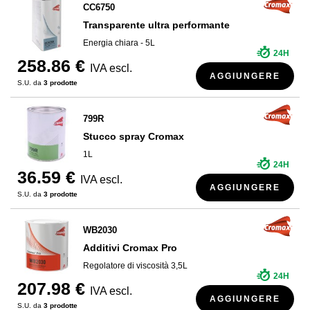
CC6750
Transparente ultra performante
Energia chiara - 5L
24H
258.86 €
IVA escl.
AGGIUNGERE
S.U. da
3 prodotte
799R
Stucco spray Cromax
1L
24H
36.59 €
IVA escl.
AGGIUNGERE
S.U. da
3 prodotte
WB2030
Additivi Cromax Pro
Regolatore di viscosità 3,5L
24H
207.98 €
IVA escl.
AGGIUNGERE
S.U. da
3 prodotte