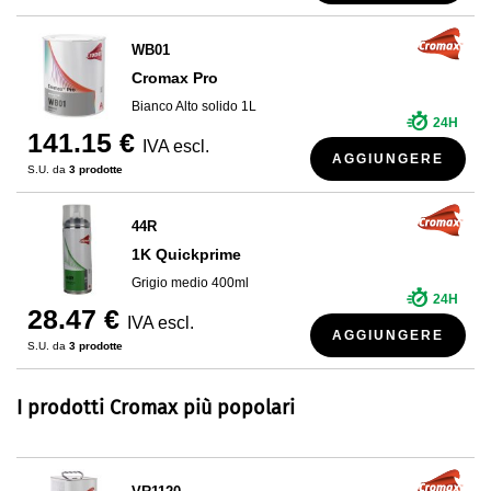
WB01
Cromax Pro
Bianco Alto solido 1L
24H
141.15 €
IVA escl.
AGGIUNGERE
S.U. da
3 prodotte
44R
1K Quickprime
Grigio medio 400ml
24H
28.47 €
IVA escl.
AGGIUNGERE
S.U. da
3 prodotte
I prodotti Cromax più popolari