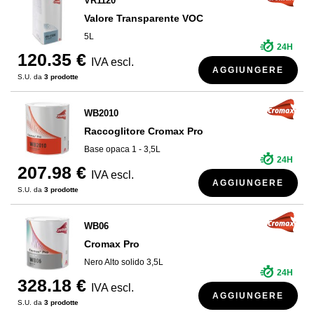
VR1120
Valore Transparente VOC
5L
24H
120.35 €
IVA escl.
AGGIUNGERE
S.U. da
3 prodotte
WB2010
Raccoglitore Cromax Pro
Base opaca 1 - 3,5L
24H
207.98 €
IVA escl.
AGGIUNGERE
S.U. da
3 prodotte
WB06
Cromax Pro
Nero Alto solido 3,5L
24H
328.18 €
IVA escl.
AGGIUNGERE
S.U. da
3 prodotte