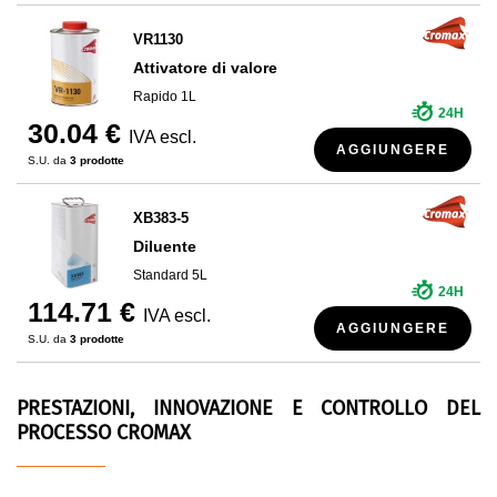
VR1130
Attivatore di valore
Rapido 1L
24H
30.04 €
IVA escl.
AGGIUNGERE
S.U. da
3 prodotte
XB383-5
Diluente
Standard 5L
24H
114.71 €
IVA escl.
AGGIUNGERE
S.U. da
3 prodotte
PRESTAZIONI, INNOVAZIONE E CONTROLLO DEL
PROCESSO CROMAX