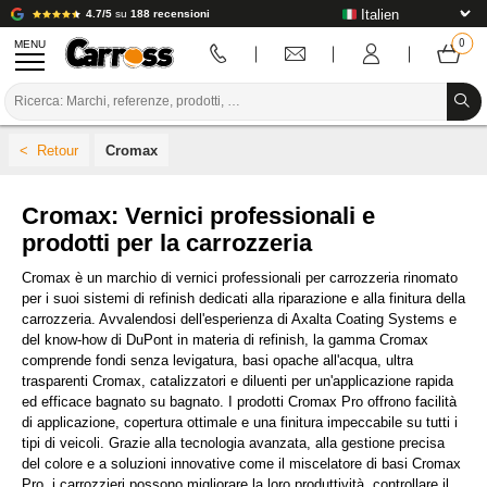
4.7/5
su
188 recensioni
MENU
PROMOZIONI
Cromax
CODICE COLORE
MARCHE
Cromax: Vernici professionali e
prodotti per la carrozzeria
PREPARAZIONE / VERNICIATURA / RIFINITURA
Cromax è un marchio di vernici professionali per carrozzeria rinomato
MATERIALI DI CONSUMO PER LA CARROZZERIA
per i suoi sistemi di refinish dedicati alla riparazione e alla finitura della
carrozzeria. Avvalendosi dell'esperienza di Axalta Coating Systems e
del know-how di DuPont in materia di refinish, la gamma Cromax
STRUMENTI PER LA CARROZZERIA
comprende fondi senza levigatura, basi opache all'acqua, ultra
trasparenti Cromax, catalizzatori e diluenti per un'applicazione rapida
ATTREZZATURE PER CARROZZERIA
ed efficace bagnato su bagnato. I prodotti Cromax Pro offrono facilità
di applicazione, copertura ottimale e una finitura impeccabile su tutti i
INSTALLAZIONE IN LABORATORIO
tipi di veicoli. Grazie alla tecnologia avanzata, alla gestione precisa
del colore e a soluzioni innovative come il miscelatore di basi Cromax
TUTORIAL E CONSIGLI
Pro, i carrozzieri possono migliorare la loro produttività, controllare il